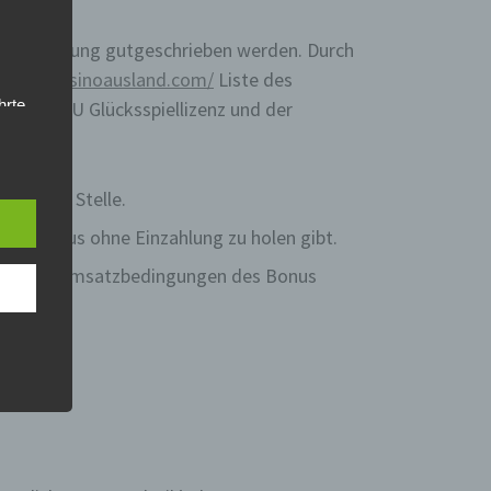
hen Anmeldung gutgeschrieben werden. Durch
ttps://casinoausland.com/
Liste des
hrte
en, der EU Glücksspiellizenz und der
n, das
 das
g oder
n erster Stelle.
e
10 € Bonus ohne Einzahlung zu holen gibt.
der in die Umsatzbedingungen des Bonus
aten,