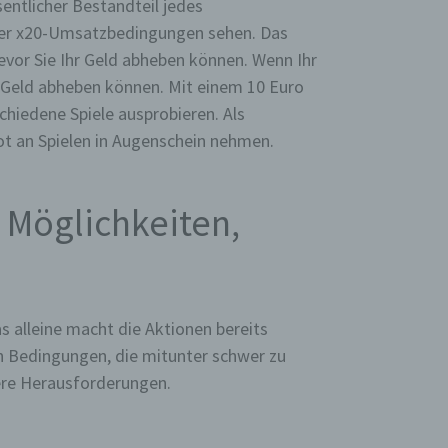
entlicher Bestandteil jedes
n, um
en, zu
der x20-Umsatzbedingungen sehen. Das
cher
evor Sie Ihr Geld abheben können. Wenn Ihr
alten,
oder
r Geld abheben können. Mit einem 10 Euro
hiedene Spiele ausprobieren. Als
ot an Spielen in Augenschein nehmen.
 Möglichkeiten,
n
dert
ner
s alleine macht die Aktionen bereits
en Bedingungen, die mitunter schwer zu
ßere Herausforderungen.
 oder