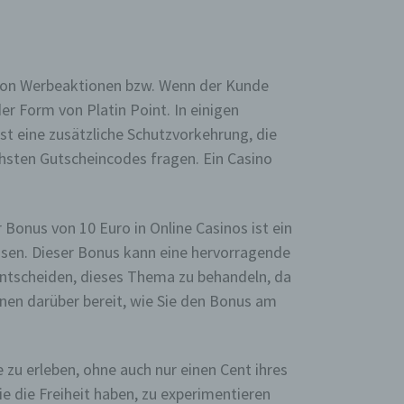
m von Werbeaktionen bzw. Wenn der Kunde
r Form von Platin Point. In einigen
t eine zusätzliche Schutzvorkehrung, die
chsten Gutscheincodes fragen. Ein Casino
Bonus von 10 Euro in Online Casinos ist ein
ssen. Dieser Bonus kann eine hervorragende
entscheiden, dieses Thema zu behandeln, da
ionen darüber bereit, wie Sie den Bonus am
 zu erleben, ohne auch nur einen Cent ihres
ie die Freiheit haben, zu experimentieren