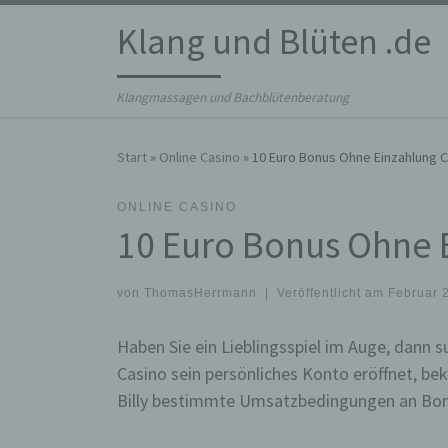
Zum Inhalt springen
Klang und Blüten .de
Klangmassagen und Bachblütenberatung
Start
»
Online Casino
»
10 Euro Bonus Ohne Einzahlung C
ONLINE CASINO
10 Euro Bonus Ohne E
von
ThomasHerrmann
|
Veröffentlicht am
Februar 
Haben Sie ein Lieblingsspiel im Auge, dann s
Casino sein persönliches Konto eröffnet, b
Billy bestimmte Umsatzbedingungen an Bon