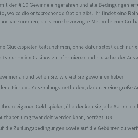
 mit den € 10 Gewinne eingefahren und alle Bedingungen erfü
nto, wo es die entsprechende Option gibt. Ihr findet eine Re
 kann vorkommen, dass eure bevorzugte Methode euer Guthab
ine Glücksspielen teilzunehmen, ohne dafür selbst auch nur ei
imits der online Casinos zu informieren und diese bei der Aus
Gewinner an und sehen Sie, wie viel sie gewonnen haben.
iedene Ein- und Auszahlungsmethoden, darunter eine große 
 Ihrem eigenen Geld spielen, überdenken Sie jede Aktion und
 Guthaben umgewandelt werden kann, beträgt 10€.
 auf die Zahlungsbedingungen sowie auf die Gebühren zu werf