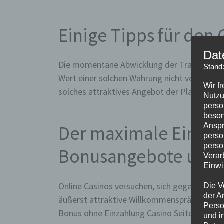
Einige Tipps für den
Dat
Die momentane Abwicklung der Transaktionen
Stand
Wert einer solchen Währung nicht verfälscht 
Wir f
solches attraktives Angebot der Plattformen
Nutzu
perso
beson
Anspr
Der maximale Einsatz
perso
perso
Bonusangebote und F
Verar
Einwi
Online Casinos versuchen, sich gegenseitig
Die V
der A
äußerst attraktive Willkommensprämien finde
Perso
Bonus ohne Einzahlung Casino Seiten, die wi
und i