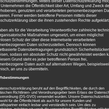
schutzbestimmungen. Mittels dieser Datenschutzerklärung mö
 Unternehmen die Öffentlichkeit über Art, Umfang und Zweck de
mals auch mobil in Anspruch genommen werden. Die Spiele k
rhobenen, genutzten und verarbeiteten personenbezogenen Da
Casinos stellen zahlreiche Zahlungsmethoden zur Verfügung
mieren. Ferner werden betroffene Personen mittels dieser
s ausgeführt. Somit kann der Spieler die Casino Spiele mit
schutzerklärung über die ihnen zustehenden Rechte aufgeklärt
aben als für die Verarbeitung Verantwortlicher zahlreiche techn
rganisatorische Maßnahmen umgesetzt, um einen möglichst
sino Bonus ohne Einzahlung
nlosen Schutz der über diese Internetseite verarbeiteten
nenbezogenen Daten sicherzustellen. Dennoch können
netbasierte Datenübertragungen grundsätzlich Sicherheitslücke
formationen von den Gaming-Websites und sagen Ihnen, welc
isen, sodass ein absoluter Schutz nicht gewährleistet werden k
iesem Grund steht es jeder betroffenen Person frei,
asino kann nur ausgezahlt werden, wenn alle Regeln eingehal
nenbezogene Daten auch auf alternativen Wegen, beispielswe
s ist dafür nicht so entscheidend, sondern eher, welche Be
onisch, an uns zu übermitteln.
spielsweise der 10 Euro Casino Bonus zu denselben Regulari
ffsbestimmungen
tenschutzerklärung beruht auf den Begrifflichkeiten, die durch den
äischen Richtlinien- und Verordnungsgeber beim Erlass der Datensc
verordnung (DS-GVO) verwendet wurden. Unsere Datenschutzerklä
 Bonus ohne Einzahlung Casi
owohl für die Öffentlichkeit als auch für unsere Kunden und
ftspartner einfach lesbar und verständlich sein. Um dies zu
leisten, möchten wir vorab die verwendeten Begrifflichkeiten erläuter