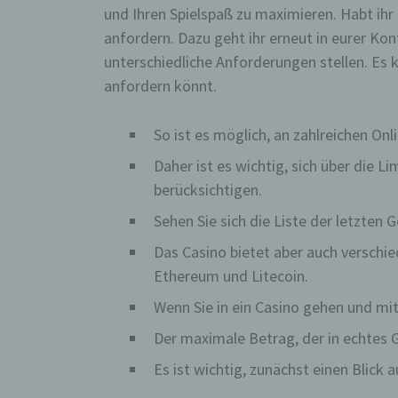
und Ihren Spielspaß zu maximieren. Habt ihr
anfordern. Dazu geht ihr erneut in eurer Ko
unterschiedliche Anforderungen stellen. Es
anfordern könnt.
So ist es möglich, an zahlreichen Onl
Daher ist es wichtig, sich über die L
berücksichtigen.
Sehen Sie sich die Liste der letzten 
Das Casino bietet aber auch versch
Ethereum und Litecoin.
Wenn Sie in ein Casino gehen und mit
Der maximale Betrag, der in echtes
Es ist wichtig, zunächst einen Blick