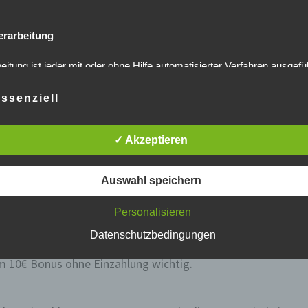
onus Code aktiviert, kann automatisch nach der erfolgreic
rarbeitung
kt ein finanzielles Risiko ein. Sie können so kostenlos die
h
eitung ist jeder mit oder ohne Hilfe automatisierter Verfahren ausgefü
n der Plattform ausprobieren. Neben der Auswahl ist an Spiel
ng oder jede solche Vorgangsreihe im Zusammenhang mit
nenbezogenen Daten wie das Erheben, das Erfassen, die Organisatio
ssenziell
n, die Speicherung, die Anpassung oder Veränderung, das Auslesen,
en, die Verwendung, die Offenlegung durch Übermittlung, Verbreitun
meisten Casinobesucher allerdings das gratis Bonusguthaben a
ndere Form der Bereitstellung, den Abgleich oder die Verknüpfung, di
hränkung, das Löschen oder die Vernichtung.
✓ Akzeptieren
, um zu erfahren, in welchem Online Casino es gerade einen 
sich auf den Anteil Ihrer Einsätze bei bestimmten Spielen, 
nschränkung der Verarbeitung
Auswahl speichern
ränkung der Verarbeitung ist die Markierung gespeicherter
Personalisieren
 Umsatzrate eine wichtige Rolle.
enbezogener Daten mit dem Ziel, ihre künftige Verarbeitung
schränken.
Datenschutzbedingungen
 10 Euro Bonus ohne Einzahlung zu erhalten.
em 10€ Bonus ohne Einzahlung wichtig.
ofiling
ing ist jede Art der automatisierten Verarbeitung personenbezogener D