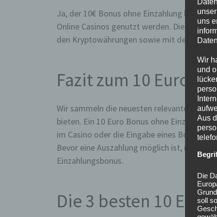
Daten
unser
Ja, der 10€ Bonus ohne Einzahlung kann oft
uns e
Online Casinos genutzt werden. Die Online 
infor
den Kryptowährungen sowie mit den e-Wallet
Daten
Wir h
und o
Fazit zum 10 Euro Ca
lücke
perso
Inter
Wir sammeln die neuesten relevantesten In
aufwe
Aus d
bieten. Ein 10 Euro Bonus ohne Einzahlung C
perso
im Casino oder die Eingabe eines Bonus Code
telef
Bevor eine Auszahlung möglich ist, muss bei
Begri
Einzahlungsbonus.
Die Da
Europ
Grund
Die 3 besten 10 Euro
soll s
Geschä
gewähr