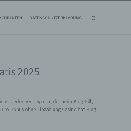
Search
ACHBLÜTEN
DATENSCHUTZERKLÄRUNG
atis 2025
nus. Jeder neue Spieler, der beim King Billy
 Euro Bonus ohne Einzahlung Casino hat King