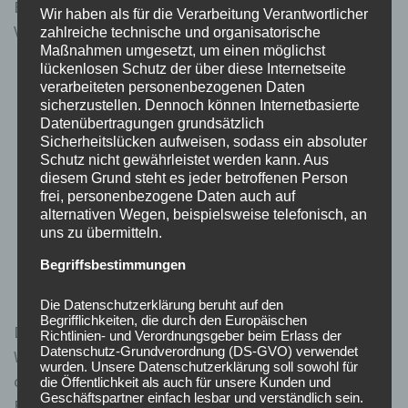
Baccarat ebenso verfügbar wie beliebte Poker
Wir haben als für die Verarbeitung Verantwortlicher
Varianten.
zahlreiche technische und organisatorische
Maßnahmen umgesetzt, um einen möglichst
lückenlosen Schutz der über diese Internetseite
Für das beliebte Kartenspiel BlackJack greift
verarbeiteten personenbezogenen Daten
Casino 7 Melons auf die Provider Evolution,
sicherzustellen. Dennoch können Internetbasierte
Datenübertragungen grundsätzlich
GamesGlobal, iSoftBet und PariPlay zurück.
Sicherheitslücken aufweisen, sodass ein absoluter
Natürlich hast du die Möglichkeit, jederzeit einen
Schutz nicht gewährleistet werden kann. Aus
diesem Grund steht es jeder betroffenen Person
Rückruf zu veranlassen.
frei, personenbezogene Daten auch auf
alternativen Wegen, beispielsweise telefonisch, an
Und jetzt möchtest du einen Schritt weitergehen
uns zu übermitteln.
und hier online Glücksspiele mit realem Geld
Begriffsbestimmungen
spielen?
Die Datenschutzerklärung beruht auf den
Begrifflichkeiten, die durch den Europäischen
Das 7 Melons Casino bietet eine mobile Version seiner
Richtlinien- und Verordnungsgeber beim Erlass der
Datenschutz-Grundverordnung (DS-GVO) verwendet
Webseite an, die für Smartphones und Tablets
wurden. Unsere Datenschutzerklärung soll sowohl für
optimiert ist. Die mobile Version bietet fast alle
die Öffentlichkeit als auch für unsere Kunden und
Geschäftspartner einfach lesbar und verständlich sein.
Funktionen der Desktop-Variante, einschliesslich der