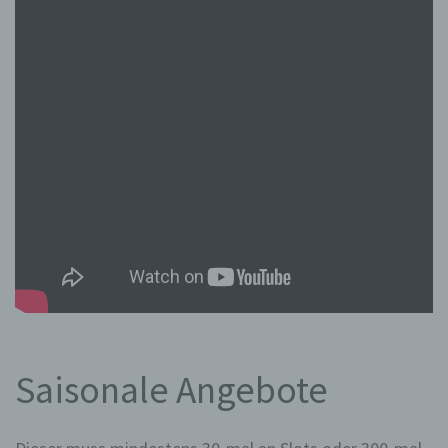
Saisonale Angebote