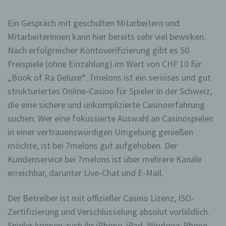
Ein Gespräch mit geschulten Mitarbeitern und
Mitarbeiterinnen kann hier bereits sehr viel bewirken.
Nach erfolgreicher Kontoverifizierung gibt es 50
Freispiele (ohne Einzahlung) im Wert von CHF 10 für
„Book of Ra Deluxe“. 7melons ist ein seriöses und gut
strukturiertes Online-Casino für Spieler in der Schweiz,
die eine sichere und unkomplizierte Casinoerfahrung
suchen. Wer eine fokussierte Auswahl an Casinospielen
in einer vertrauenswürdigen Umgebung genießen
möchte, ist bei 7melons gut aufgehoben. Der
Kundenservice bei 7melons ist über mehrere Kanäle
erreichbar, darunter Live-Chat und E-Mail.
Der Betreiber ist mit offizieller Casino Lizenz, ISO-
Zertifizierung und Verschlüsselung absolut vorbildlich.
Spieler können auch ihr iPhone, iPad, Windows Phone