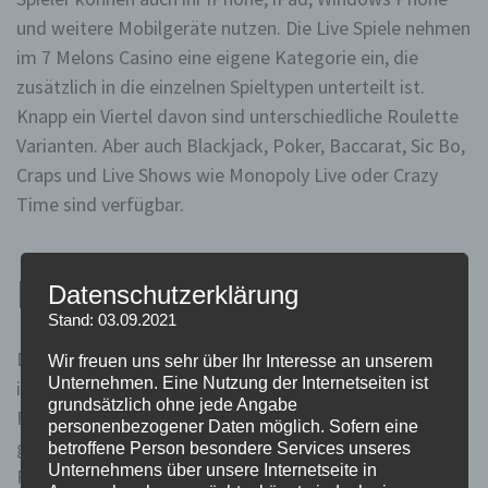
und weitere Mobilgeräte nutzen. Die Live Spiele nehmen
im 7 Melons Casino eine eigene Kategorie ein, die
zusätzlich in die einzelnen Spieltypen unterteilt ist.
Knapp ein Viertel davon sind unterschiedliche Roulette
Varianten. Aber auch Blackjack, Poker, Baccarat, Sic Bo,
Craps und Live Shows wie Monopoly Live oder Crazy
Time sind verfügbar.
Live Casino Spiele
Datenschutzerklärung
Stand: 03.09.2021
Die Einteilung der Spiele in Kategorien ist praktisch,
Wir freuen uns sehr über Ihr Interesse an unserem
Unternehmen. Eine Nutzung der Internetseiten ist
insbesondere da die Suchfunktion bisher über keine
grundsätzlich ohne jede Angabe
Filter- oder Sortieroptionen verfügt. Für treue Spieler
personenbezogener Daten möglich. Sofern eine
gibt es ausserdem regelmässige Turniere und andere
betroffene Person besondere Services unseres
Unternehmens über unsere Internetseite in
Promotionen. Es lohnt sich daher, immer wieder einen