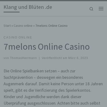
Klang und Blüten .de
Zum Inhalt springen
Search
Me
Start
»
Casino online
»
7melons Online Casino
CASINO ONLINE
7melons Online Casino
von
ThomasHerrmann
|
Veröffentlicht am
März 6, 2023
Die Online Spielbanken setzen – auch zur
Suchtprävention – deswegen ein besonderes
Augenmerk darauf. Damit keine Person unter 18 Jahren
spielt, gibt es die Verifizierung des Spielerkontos.
Kinder und Jugendliche werden dank dieser
Überprüfung ausgeschlossen. Achten bitte auch selbst