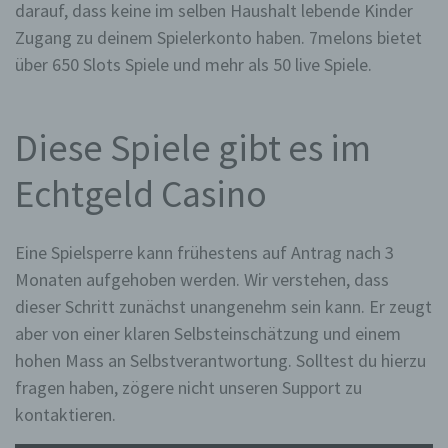
darauf, dass keine im selben Haushalt lebende Kinder
Zugang zu deinem Spielerkonto haben. 7melons bietet
über 650 Slots Spiele und mehr als 50 live Spiele.
Diese Spiele gibt es im
Echtgeld Casino
Eine Spielsperre kann frühestens auf Antrag nach 3
Monaten aufgehoben werden. Wir verstehen, dass
dieser Schritt zunächst unangenehm sein kann. Er zeugt
aber von einer klaren Selbsteinschätzung und einem
hohen Mass an Selbstverantwortung. Solltest du hierzu
fragen haben, zögere nicht unseren Support zu
kontaktieren.