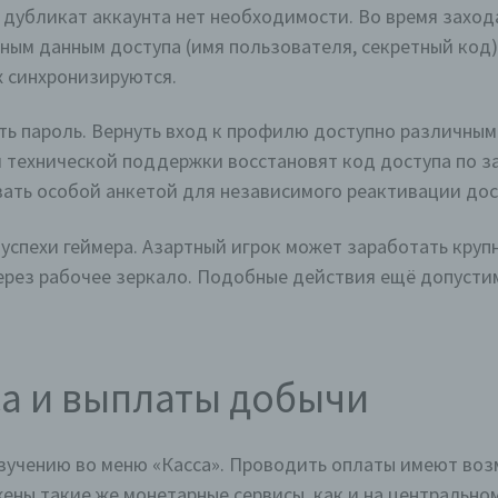
arin besteht, dass diese personenbezogenen Daten verwendet werde
ь дубликат аккаунта нет необходимости. Во время заход
mte persönliche Aspekte, die sich auf eine natürliche Person bezieh
ным данным доступа (имя пользователя, секретный код
en, insbesondere, um Aspekte bezüglich Arbeitsleistung, wirtschaftli
Gesundheit, persönlicher Vorlieben, Interessen, Zuverlässigkeit, Verh
х синхронизируются.
haltsort oder Ortswechsel dieser natürlichen Person zu analysieren 
rzusagen.
ть пароль. Вернуть вход к профилю доступно различным
л технической поддержки восстановят код доступа по 
seudonymisierung
вать особой анкетой для независимого реактивации дос
onymisierung ist die Verarbeitung personenbezogener Daten in einer
, auf welche die personenbezogenen Daten ohne Hinzuziehung
 успехи геймера. Азартный игрок может заработать круп
licher Informationen nicht mehr einer spezifischen betroffenen Perso
через рабочее зеркало. Подобные действия ещё допусти
rdnet werden können, sofern diese zusätzlichen Informationen geson
wahrt werden und technischen und organisatorischen Maßnahmen
iegen, die gewährleisten, dass die personenbezogenen Daten nicht ei
fizierten oder identifizierbaren natürlichen Person zugewiesen werden.
а и выплаты добычи
rantwortlicher oder für die Verarbeitung Verantwortlicher
wortlicher oder für die Verarbeitung Verantwortlicher ist die natürliche
изучению во меню «Касса». Проводить оплаты имеют во
ische Person, Behörde, Einrichtung oder andere Stelle, die allein oder
ены такие же монетарные сервисы, как и на центрально
nsam mit anderen über die Zwecke und Mittel der Verarbeitung von