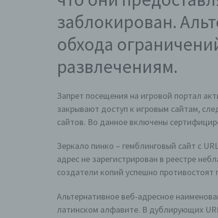
заблокирован. Аль
обхода ограничений
развлечениям.
Запрет посещения на игровой портал акти
закрывают доступ к игровым сайтам, сле
сайтов. Во данное включены сертифицир
Зеркало пинко – гемблинговый сайт с URL
адрес не зарегистрирован в реестре неб
создатели копий успешно противостоят 
Альтернативное веб-адресное наименова
латинском алфавите. В дублирующих URL