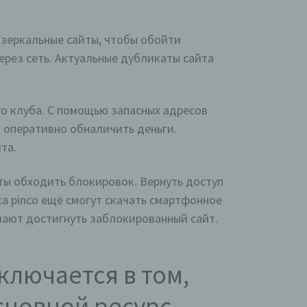
 зеркальные сайты, чтобы обойти
ерез сеть. Актуальные дубликаты сайта
го клуба. С помощью запасных адресов
и оперативно обналичить деньги.
та.
ты обходить блокировок. Вернуть доступ
са pinco ещё смогут скачать смартфонное
чают достигнуть заблокированный сайт.
ключается в том,
основной ресурс