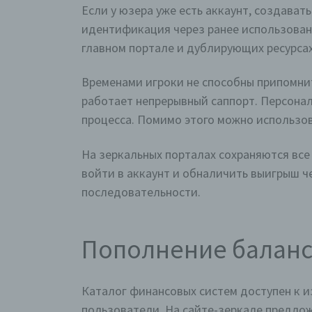
die d
Если у юзера уже есть аккаунт, создават
bestim
идентификация через ранее использован
bewert
Lage, 
главном портале и дублирующих ресурса
Aufent
vorhe
Временами игроки не способны припомни
работает непрерывный саппорт. Персона
f) P
процесса. Помимо этого можно использо
Pseud
Weise
На зеркальных порталах сохраняются все
zusätz
войти в аккаунт и обналичить выигрыш 
zugeo
aufbe
последовательности.
unterl
identi
Пополнение баланс
g) Ve
Verant
Каталог финансовых систем доступен к 
jurist
пользователи. На сайте-зеркале предлож
gemei