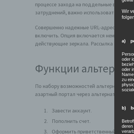
процессе захода на поддельные веб-ресу
Wir v
затруднений, важно использовать исклю
folge
Совершенно надежные URL-адреса рассыл
включить. Опция включается немедленно 
a) p
действующие зеркала. Рассылка включае
Person
oder i
Функции альтернат
bezieh
oder i
Namen
zu ei
physio
По набору возможностей альтернативные 
sozial
азартный портал через альтернативный 
b) be
Завести аккаунт.
Пополнить счет.
Betrof
deren
Оформить приветственный бонус.
verarb