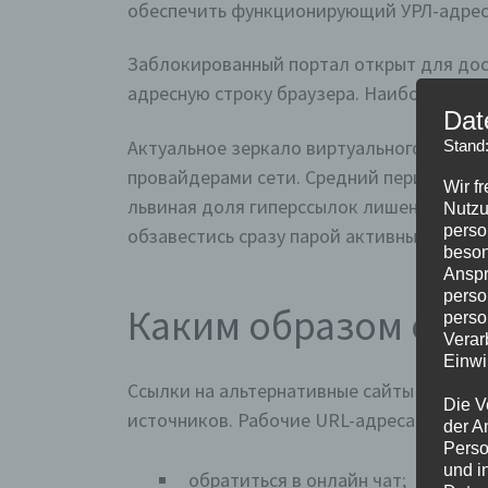
обеспечить функционирующий УРЛ-адрес
Заблокированный портал открыт для дост
адресную строку браузера. Наиболее част
Dat
Актуальное зеркало виртуального казин
Stand
провайдерами сети. Средний период функ
Wir f
львиная доля гиперссылок лишены свою 
Nutzu
perso
обзавестись сразу парой активными УРЛ-
beson
Anspr
perso
Каким образом отыс
perso
Verar
Einwi
Ссылки на альтернативные сайты может 
Die V
источников. Рабочие URL-адреса возмож
der A
Perso
und i
обратиться в онлайн чат;