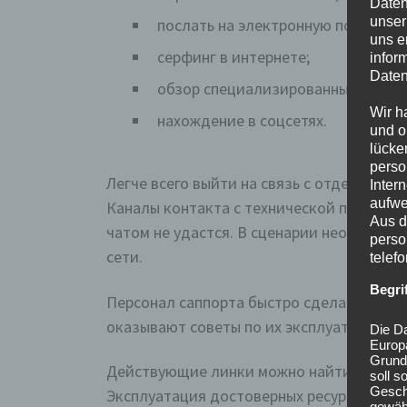
Daten
unser
послать на электронную почту клу
uns e
серфинг в интернете;
infor
Daten
обзор специализированных форум
Wir h
нахождение в соцсетях.
und o
lücke
perso
Легче всего выйти на связь с отделом т
Inter
aufwe
Каналы контакта с технической поддержкой
Aus d
чатом не удастся. В сценарии необходим
perso
сети.
telef
Begri
Персонал саппорта быстро сделают работ
оказывают советы по их эксплуатации. Д
Die Da
Europ
Grund
Действующие линки можно найти на внеш
soll s
Geschä
Эксплуатация достоверных ресурсов необ
gewähr