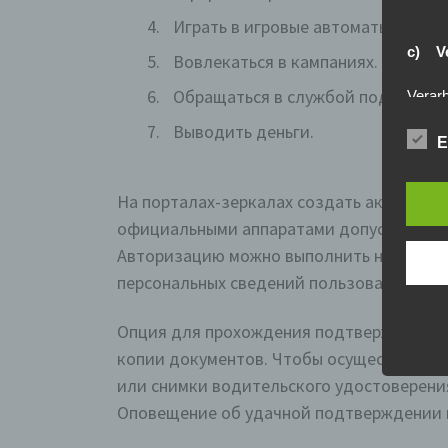
Играть в игровые автоматы на реа
c) Ve
Вовлекаться в кампаниях.
Обращаться в службой поддержки
Verarb
Vorga
Выводить деньги.
perso
E
Ordne
Abfrag
eine a
Einsc
На порталах-зеркалах создать аккаунт с
официальными аппаратами допустимо пр
Авторизацию можно выполнить на основн
d) Ei
персональных сведений пользователя.
Einsch
person
Опция для прохождения подтверждения л
einzu
копии документов. Чтобы осуществить 
или снимки водительского удостоверения
e) Pr
Оповещение об удачной подтверждении п
Profil