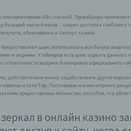
 с альтернативным URL-ссылкой. Провайдеры применяют
 большей части блоков – запрет доступа к гэмблингу ч
олучить, обратившись в саппорт казино.
 предоставляют шанс использовать все бонусы азартно
иями и акциями. У геймеров есть шанс сорвать джекпот 
о отлагательств вопреки блокировки официального сай
лы, действительно можно задействовать другие вариан
сервисы и сети Тор. Постоянные игроки игорного ресур
вателям предоставлено множество способов, что облег
зеркал в онлайн казино за
яют доступ к сайту, когда 