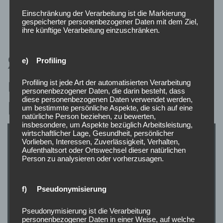
Telegram-бот.
Einschränkung der Verarbeitung ist die Markierung
gespeicherter personenbezogener Daten mit dem Ziel,
ihre künftige Verarbeitung einzuschränken.
Як оформлюються
e) Profiling
поповнення і виплати в
Profiling ist jede Art der automatisierten Verarbeitung
personenbezogener Daten, die darin besteht, dass
diese personenbezogenen Daten verwendet werden,
Fav365
um bestimmte persönliche Aspekte, die sich auf eine
natürliche Person beziehen, zu bewerten,
insbesondere, um Aspekte bezüglich Arbeitsleistung,
wirtschaftlicher Lage, Gesundheit, persönlicher
Vorlieben, Interessen, Zuverlässigkeit, Verhalten,
Aufenthaltsort oder Ortswechsel dieser natürlichen
Person zu analysieren oder vorherzusagen.
f) Pseudonymisierung
Pseudonymisierung ist die Verarbeitung
personenbezogener Daten in einer Weise, auf welche