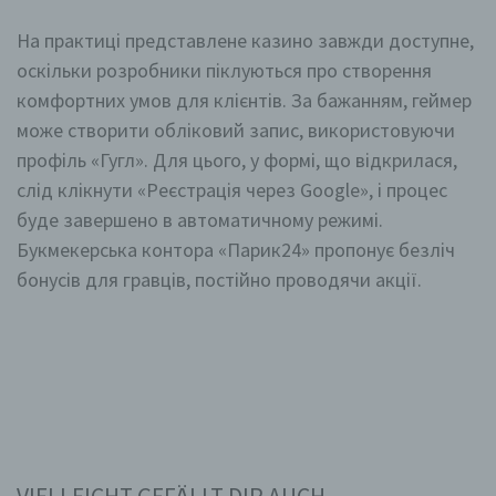
Cookies / SessionStorage / LocalStorage
На практиці представлене казино завжди доступне,
оскільки розробники піклуються про створення
Die Internetseiten verwenden teilweise so genannte
комфортних умов для клієнтів. За бажанням, геймер
Cookies, LocalStorage und SessionStorage. Dies dient
dazu, unser Angebot nutzerfreundlicher, effektiver und
може створити обліковий запис, використовуючи
sicherer zu machen. Local Storage und
профіль «Гугл». Для цього, у формі, що відкрилася,
SessionStorage ist eine Technologie, mit welcher ihr
Browser Daten auf Ihrem Computer oder mobilen
слід клікнути «Реєстрація через Google», і процес
Gerät abspeichert. Cookies sind Textdateien, welche
буде завершено в автоматичному режимі.
über einen Internetbrowser auf einem Computersystem
abgelegt und gespeichert werden. Sie können die
Букмекерська контора «Парик24» пропонує безліч
Verwendung von Cookies, LocalStorage und
SessionStorage durch entsprechende Einstellung in
бонусів для гравців, постійно проводячи акції.
Ihrem Browser verhindern.
Zahlreiche Internetseiten und Server verwenden
Cookies. Viele Cookies enthalten eine sogenannte
Cookie-ID. Eine Cookie-ID ist eine eindeutige
Kennung des Cookies. Sie besteht aus einer
Zeichenfolge, durch welche Internetseiten und
Server dem konkreten Internetbrowser zugeordnet
werden können, in dem das Cookie gespeichert
wurde. Dies ermöglicht es den besuchten