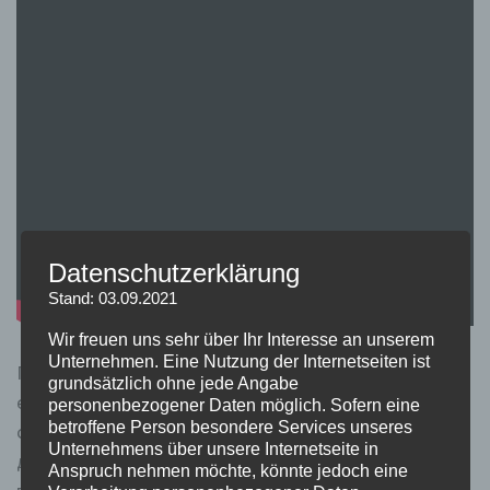
Datenschutzerklärung
Stand: 03.09.2021
Wir freuen uns sehr über Ihr Interesse an unserem
Unternehmen. Eine Nutzung der Internetseiten ist
Платформа поєднує спортивний розділ і казино в
grundsätzlich ohne jede Angabe
єдиному балансі, а головні ігрові блоки винесені на
personenbezogener Daten möglich. Sofern eine
betroffene Person besondere Services unseres
стартові екрани. Новий гравець може отримати
Unternehmens über unsere Internetseite in
депозитну винагороду, набір спінів або комбіновану
Anspruch nehmen möchte, könnte jedoch eine