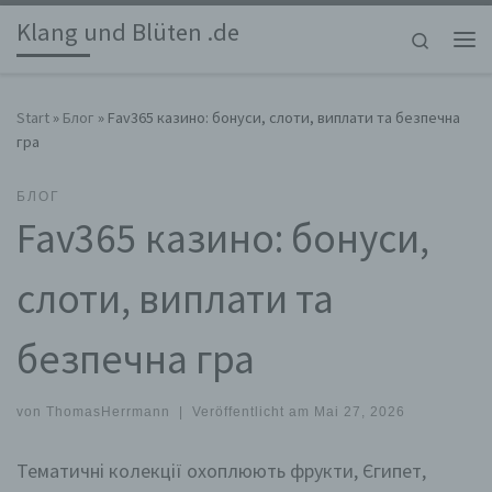
Klang und Blüten .de
Zum Inhalt springen
Search
Me
Start
»
Блог
»
Fav365 казино: бонуси, слоти, виплати та безпечна
гра
БЛОГ
Fav365 казино: бонуси,
слоти, виплати та
безпечна гра
von
ThomasHerrmann
|
Veröffentlicht am
Mai 27, 2026
Тематичні колекції охоплюють фрукти, Єгипет,