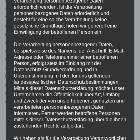
пропозицію для спорту й казино. Fav365 казино
Verarbeitung personenbezogener Daten
erforderlich werden. Ist die Verarbeitung
часто прив’язує фріспіни до конкретного автомата,
personenbezogener Daten erforderlich und
тому значення мають назва гри, термін дії,
besteht für eine solche Verarbeitung keine
мінімальний внесок і максимальна сума бонусного
gesetzliche Grundlage, holen wir generell eine
Einwilligung der betroffenen Person ein.
виграшу. Вона підходить користувачам, які цінують
великий каталог ігор, спортивну лінію, бонуси з
Die Verarbeitung personenbezogener Daten,
прозорими вимогами до відіграшу та одну касу для
beispielsweise des Namens, der Anschrift, E-Mail-
Adresse oder Telefonnummer einer betroffenen
всіх фінансових дій. Особистий кабінет відповідає
Person, erfolgt stets im Einklang mit der
за перевірку документів, рух коштів, статус бонусів і
Datenschutz-Grundverordnung und in
базові налаштування безпеки. Через нього
Übereinstimmung mit den für uns geltenden
landesspezifischen Datenschutzbestimmungen.
користувач підтверджує номер телефону, заповнює
Mittels dieser Datenschutzerklärung möchte unser
персональні дані, переглядає історію фінансових
Unternehmen die Öffentlichkeit über Art, Umfang
операцій і контролює поточний стан транзакцій.
und Zweck der von uns erhobenen, genutzten und
verarbeiteten personenbezogenen Daten
informieren. Ferner werden betroffene Personen
mittels dieser Datenschutzerklärung über die ihnen
Кабінет і доступ до
zustehenden Rechte aufgeklärt.
Wir haben als für die Verarbeitung Verantwortlicher