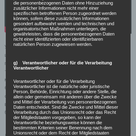
die personenbezogenen Daten ohne Hinzuziehung
zusätzlicher Informationen nicht mehr einer
spezifischen betroffenen Person zugeordnet werden
können, sofern diese zusätzlichen Informationen
gesondert aufbewahrt werden und technischen und
organisatorischen Maßnahmen unterliegen, die
gewährleisten, dass die personenbezogenen Daten
nicht einer identifizierten oder identifizierbaren
natürlichen Person zugewiesen werden.
У меню доступні спорт, Live, казино, Casino Live,
швидкі ігри, кіберспорт і проморозділ. Каталог
поділений за провайдерами, жанрами, популярністю
g) Verantwortlicher oder für die Verarbeitung
Verantwortlicher
та новинками. RTP слотів зазвичай перебуває в
межах 94–98%, а добірки охоплюють фрукти,
Verantwortlicher oder für die Verarbeitung
Verantwortlicher ist die natürliche oder juristische
Єгипет, Megaways і пригоди. Активний бонус
Person, Behörde, Einrichtung oder andere Stelle, die
скасовується, якщо користувач не закрив вимоги до
allein oder gemeinsam mit anderen über die Zwecke
und Mittel der Verarbeitung von personenbezogenen
відіграшу. Це правило поширюється на депозитні
Daten entscheidet. Sind die Zwecke und Mittel dieser
бонуси та інші пропозиції з вейджером.
Verarbeitung durch das Unionsrecht oder das Recht
der Mitgliedstaaten vorgegeben, so kann der
Verantwortliche beziehungsweise können die
bestimmten Kriterien seiner Benennung nach dem
Unionsrecht oder dem Recht der Mitgliedstaaten