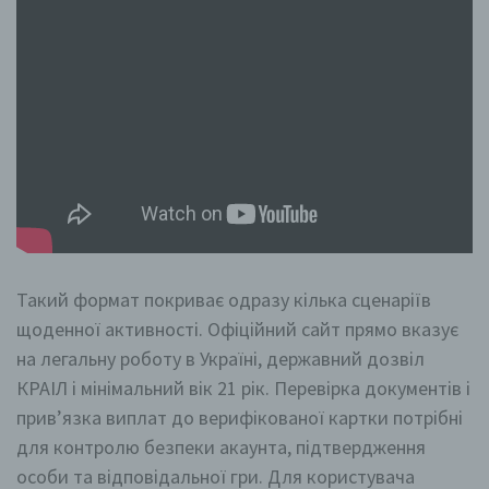
Такий формат покриває одразу кілька сценаріїв
щоденної активності. Офіційний сайт прямо вказує
на легальну роботу в Україні, державний дозвіл
КРАІЛ і мінімальний вік 21 рік. Перевірка документів і
прив’язка виплат до верифікованої картки потрібні
для контролю безпеки акаунта, підтвердження
особи та відповідальної гри. Для користувача