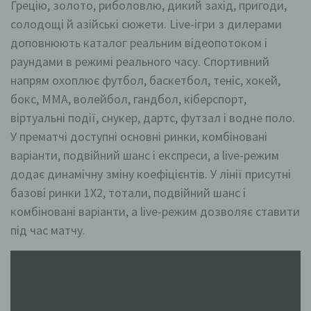
Грецію, золото, риболовлю, дикий захід, пригоди,
солодощі й азійські сюжети. Live-ігри з дилерами
доповнюють каталог реальним відеопотоком і
раундами в режимі реального часу. Спортивний
напрям охоплює футбол, баскетбол, теніс, хокей,
бокс, ММА, волейбол, гандбол, кіберспорт,
віртуальні події, снукер, дартс, футзал і водне поло.
У прематчі доступні основні ринки, комбіновані
варіанти, подвійний шанс і експреси, а live-режим
додає динамічну зміну коефіцієнтів. У лінії присутні
базові ринки 1X2, тотали, подвійний шанс і
комбіновані варіанти, а live-режим дозволяє ставити
під час матчу.