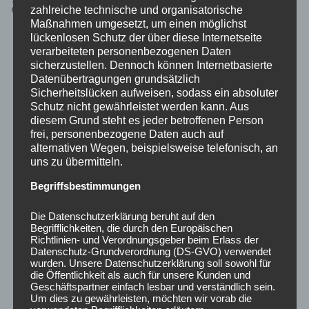
акаунта у Fav365
zahlreiche technische und organisatorische
Maßnahmen umgesetzt, um einen möglichst
lückenlosen Schutz der über diese Internetseite
Внутрішня побудова охоплює спорт, live,
verarbeiteten personenbezogenen Daten
казино, casino live, кіберспорт, акційний блок і
sicherzustellen. Dennoch können Internetbasierte
повноцінний каталог розваг.
Datenübertragungen grundsätzlich
Sicherheitslücken aufweisen, sodass ein absoluter
Основні розділи fav365 casino ua не втрачають
Schutz nicht gewährleistet werden kann. Aus
diesem Grund steht es jeder betroffenen Person
функціональність у телефонному форматі, а
frei, personenbezogene Daten auch auf
керування балансом залишається звичним.
alternativen Wegen, beispielsweise telefonisch, an
uns zu übermitteln.
Якщо користувач подає заявку на виплату до
завершення відіграшу, активний бонус
Begriffsbestimmungen
скасовується.
Die Datenschutzerklärung beruht auf den
Реєстрація передбачає контактні дані,
Begrifflichkeiten, die durch den Europäischen
Richtlinien- und Verordnungsgeber beim Erlass der
підтвердження телефона та згоду з
Datenschutz-Grundverordnung (DS-GVO) verwendet
правилами 21+.
wurden. Unsere Datenschutzerklärung soll sowohl für
die Öffentlichkeit als auch für unsere Kunden und
Geschäftspartner einfach lesbar und verständlich sein.
Для гравця, який часто перемикається між
Um dies zu gewährleisten, möchten wir vorab die
спортом і казино, Fav365 UA зручний завдяки