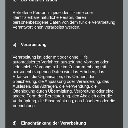
під час створення профілю важливо
Betroffene Person ist jede identifizierte oder
використовувати реальні дані.
identifizierbare natürliche Person, deren
personenbezogene Daten von dem für die Verarbeitung
У лінії присутні базові ринки 1X2, тотали,
Verantwortlichen verarbeitet werden.
подвійний шанс і комбіновані варіанти, а live-
режим дозволяє ставити під час матчу.
c) Verarbeitung
Якщо важливі мобільність, легальний статус і
Verarbeitung ist jeder mit oder ohne Hilfe
широкий вибір контенту, Fav365 виглядає
automatisierter Verfahren ausgeführte Vorgang oder
практичним варіантом.
jede solche Vorgangsreihe im Zusammenhang mit
personenbezogenen Daten wie das Erheben, das
Такий набір допомагає швидше розв’язувати
Erfassen, die Organisation, das Ordnen, die
Speicherung, die Anpassung oder Veränderung, das
питання без довгого випадіння з ігрового
Auslesen, das Abfragen, die Verwendung, die
процесу.
Offenlegung durch Übermittlung, Verbreitung oder eine
andere Form der Bereitstellung, den Abgleich oder die
Бонусні нарахування не переходять у реальний
Verknüpfung, die Einschränkung, das Löschen oder die
Vernichtung.
баланс одразу після активації.
Звернення доступні через онлайн-чат,
d) Einschränkung der Verarbeitung
електронну пошту, телефонну лінію та