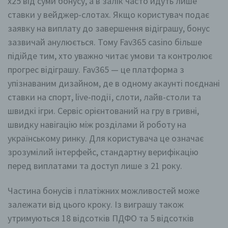
x25 від суми бонусу, а в залік часто йдуть лише
ставки у вейджер-слотах. Якщо користувач подає
заявку на виплату до завершення відіграшу, бонус
зазвичай анулюється. Тому Fav365 casino більше
підійде тим, хто уважно читає умови та контролює
прогрес відіграшу. Fav365 — це платформа з
упізнаваним дизайном, де в одному акаунті поєднані
ставки на спорт, live-події, слоти, лайв-столи та
швидкі ігри. Сервіс орієнтований на гру в гривні,
швидку навігацію між розділами й роботу на
українському ринку. Для користувача це означає
зрозумілий інтерфейс, стандартну верифікацію
перед виплатами та доступ лише з 21 року.
Частина бонусів і платіжних можливостей може
залежати від цього кроку. Із виграшу також
утримуються 18 відсотків ПДФО та 5 відсотків