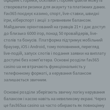
офіційні сторінки, оскільки сторонні файли можуть
j) Dritter
створювати ризики для акаунту та платіжних даних.
Fav365 поєднує казино, спорт, live-ставки, швидкі
Dritter ist eine natürliche oder juristische Person,
Behörde, Einrichtung oder andere Stelle außer der
ігри, кіберспорт і акції з гривневим балансом.
betroffenen Person, dem Verantwortlichen, dem
Майданчик орієнтований на гравців 21+ і дає доступ
Auftragsverarbeiter und den Personen, die unter der
unmittelbaren Verantwortung des Verantwortlichen oder
до близько 6000 ігор, понад 50 провайдерів, live-
des Auftragsverarbeiters befugt sind, die
столів та бонусів. Платформа підтримує мобільний
personenbezogenen Daten zu verarbeiten.
браузер, iOS і Android, тому поповнення, перегляд
live-подій, запуск слотів і подання заявки на виплату
k) Einwilligung
доступні без комп’ютера. Основні розділи fav365
Einwilligung ist jede von der betroffenen Person
casino ua не втрачають функціональність у
freiwillig für den bestimmten Fall in informierter Weise
телефонному форматі, а керування балансом
und unmissverständlich abgegebene
Willensbekundung in Form einer Erklärung oder einer
залишається звичним.
sonstigen eindeutigen bestätigenden Handlung, mit der
die betroffene Person zu verstehen gibt, dass sie mit
der Verarbeitung der sie betreffenden
Основні розділи зберігають звичну логіку керування
personenbezogenen Daten einverstanden ist.
балансом і касою навіть на невеликому екрані. Через
це fav365ua casino ua часто обирають як повноцінну
Name und Anschrift des für die Verarbeitung