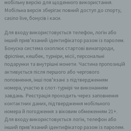
мобільну версію для щоденного використання.
Verantwortlichen
Мобільна версія зберігає повний доступ до спорту,
casino live, бонусів і каси.
Verantwortlicher im Sinne der Datenschutz-
Grundverordnung, sonstiger in den Mitgliedstaaten der
Europäischen Union geltenden Datenschutzgesetze
Для входу використовується телефон, логін або
und anderer Bestimmungen mit
datenschutzrechtlichem Charakter ist die:
інший прив’язаний ідентифікатор разом із паролем.
Бонусна система охоплює стартові винагороди,
EMZ Wellness Zimmermann
фріспіни, кешбек, турніри, місії, персональні
Eva-Maria Zimmermann
подарунки та внутрішні монети. Частина пропозицій
активується після першого або чергового
Jugendheimweg
поповнення, інші пов’язані з підтвердженням
86956 Schongau
номера, участю в слот-турнірі чи виконанням
завдань. Реєстрація проходить через заповнення
Deutschland
контактних даних, підтвердження мобільного
+49 160 938 77 066
номера й погодження з віковим обмеженням 21+.
Для входу використовується логін, телефон або
E-Mail: info@mobilesauna24.de
інший прив’язаний ідентифікатор разом із паролем.
168/292/90492