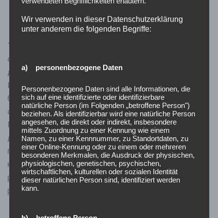
verwendeten Begrifflichkeiten erläutern.
єдиній логіці навігації.
Wir verwenden in dieser Datenschutzerklärung
unter anderem die folgenden Begriffe:
Так, каталог містить швидкі ігри, миттєві раунди й
слоти з динамічним циклом. Смартфонний формат
a) personenbezogene Daten
дає доступ до каси, live-ігор, ставок і підтримки.
Fav365ua casino ua підходить для коротких запусків
Personenbezogene Daten sind alle Informationen, die
sich auf eine identifizierte oder identifizierbare
без втрати основних функцій. Спортивний розділ
natürliche Person (im Folgenden „betroffene Person")
охоплює футбол, баскетбол, теніс, хокей, бокс,
beziehen. Als identifizierbar wird eine natürliche Person
angesehen, die direkt oder indirekt, insbesondere
ММА, кіберспорт, дартс, футзал і віртуальні
mittels Zuordnung zu einer Kennung wie einem
дисципліни. Мінімальна ставка стартує від 10
Namen, zu einer Kennnummer, zu Standortdaten, zu
einer Online-Kennung oder zu einem oder mehreren
гривень, а live-режим дає доступ до поточних подій і
besonderen Merkmalen, die Ausdruck der physischen,
купона. Казино-частина включає слоти, live-ігри,
physiologischen, genetischen, psychischen,
wirtschaftlichen, kulturellen oder sozialen Identität
рулетку, карткові столи та швидкі формати, де
dieser natürlichen Person sind, identifiziert werden
kann.
результат визначається без довгих пауз.
Один акаунт має належати одній людині, тому
b) betroffene Person