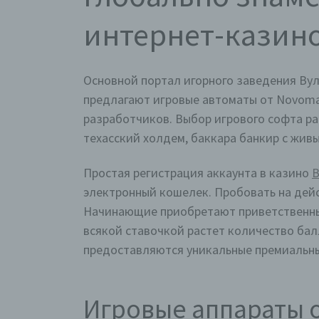
интернет-казин
Основной портал игорного заведения Ву
предлагают игровые автоматы от Novomati
разработчиков. Выбор игрового софта рас
техасский холдем, баккара банкир с жив
Простая регистрация аккаунта в казино
В
электронный кошелек. Пробовать на дейс
Начинающие приобретают приветственный
всякой ставочкой растет количество бал
предоставляются уникальные премиальн
Игровые аппараты 