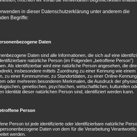
т NetEnt
erwenden in dieser Datenschutzerklärung unter anderem die
nden Begriffe:
артных развлечений стартовал свою деятельность в 19
t создал за это временной отрезок свыше более 240 игр
ersonenbezogene Daten
высококлассным звуковым оформлением, разнообразием
енчивостью и RTP от 96% и выше. Тематика аппаратов 
enbezogene Daten sind alle Informationen, die sich auf eine identifizi
dentifizierbare natürliche Person (im Folgenden „betroffene Person")
и, космоса и античных культур.
en. Als identifizierbar wird eine natürliche Person angesehen, die dire
ndirekt, insbesondere mittels Zuordnung zu einer Kennung wie einem
, zu einer Kennnummer, zu Standortdaten, zu einer Online-Kennung
 около 40 гэмблинг-игр, которые не связаны с игровым
nem oder mehreren besonderen Merkmalen, die Ausdruck der physis
 и симуляторы с покерными правилами. Вдобавок имеетс
logischen, genetischen, psychischen, wirtschaftlichen, kulturellen od
en Identität dieser natürlichen Person sind, identifiziert werden kann.
е аттракционы можно играть только на финансы в казино
енные и ретро однорукие бандиты. Среди наиболее изве
troffene Person
fene Person ist jede identifizierte oder identifizierbare natürliche Pers
 personenbezogene Daten von dem für die Verarbeitung Verantwortli
eitet werden.