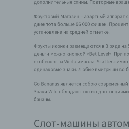
дополнительные спины. Повторные враще
die d
bestim
bewert
Фруктовый Магазин – азартный аппарат 
Lage, 
Aufent
джекпота больше 96 000 фишек. Процент 
vorhe
установлена на средней отметке.
f) P
Фрукты иконки размещаются в 3 ряда на 
деньги можно кнопкой «Bet Level». При п
Pseud
особенности Wild-символа. Scatter-симв
Weise
zusätz
одинаковые знаки. Любые выигрыши во бо
zugeo
aufbe
unterl
Go Bananas является собою современный 
identi
Знаки Wild обладают пятью доп. опциями
бананы.
g) Ve
Verant
Слот-машины автома
jurist
gemei