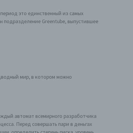
 период это единственный из самых
н подразделение Greentube, выпустившее
одводный мир, в котором можно
Каждый автомат всемирного разработчика
есса. Перед совершать пари в деньгах
ции, определить степень риска, уровень