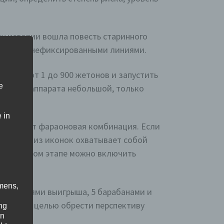
ву истории вошла повесть старинного
 девятью нефиксированными линиями.
внести от 1 до 900 жетонов и запустить
e
 игроку аппарата небольшой, только
 in
ды выдает фараоновая комбинация. Если
нах один из иконок охватывает собой
стандартном этапе можно включить
mens,
ью линиями выигрыша, 5 барабанами и
х9 000. С целью обрести перспективу
ng
en