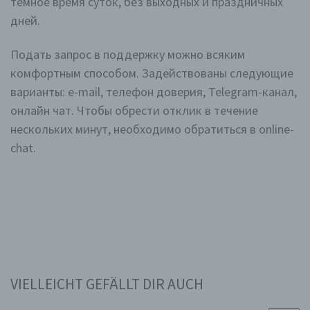
темное время суток, без выходных и праздничных
дней.
Wir bieten den Nutzern auf einem Blog, der sich auf der
Internetseite des für die Verarbeitung Verantwortlichen
befindet, die Möglichkeit, individuelle Kommentare zu
Подать запрос в поддержку можно всяким
einzelnen Blog-Beiträgen zu hinterlassen. Ein Blog ist
ein auf einer Internetseite geführtes, in der Regel
комфортным способом. Задействованы следующие
öffentlich einsehbares Portal, in welchem eine oder
варианты: e-mail, телефон доверия, Telegram-канал,
mehrere Personen, die Blogger oder Web-Blogger
genannt werden, Artikel posten oder Gedanken in
онлайн чат. Чтобы обрести отклик в течение
sogenannten Blogposts niederschreiben können. Die
Blogposts können in der Regel von Dritten kommentiert
нескольких минут, необходимо обратиться в online-
werden.
chat.
Hinterlässt eine betroffene Person einen
Kommentar in dem auf dieser Internetseite
veröffentlichten Blog, werden neben den von der
betroffenen Person hinterlassenen Kommentaren
auch Angaben zum Zeitpunkt der
Kommentareingabe sowie zu dem von der
betroffenen Person gewählten Nutzernamen
(Pseudonym) gespeichert und veröffentlicht.
Ferner wird die vom Internet-Service-Provider
VIELLEICHT GEFÄLLT DIR AUCH
(ISP) der betroffenen Person vergebene IP-
Adresse mitprotokolliert. Diese Speicherung der