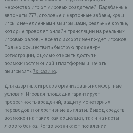
множество игр от мировых создателей. Барабанные
автоматы 777, столовые и карточные забавы, краш
игры с немедленными выигрышами, реальные крупье,
которые проводят онлайн трансляции из реальных
игровых залов, – все это ассортимент ждет игроков.
Только осуществить быструю процедуру
регистрации, с целью открыть доступ к
возможностям онлайн платформы и начать
выигрывать
7к казино
.
Для азартных игроков организованы комфортные
условия. Игровая площадка гарантирует
прозрачность вращений, защиту монетарных
переводов и оперативные выплаты. Вывод средств
возможен на такие как кошельки, так и на карты
любого банка. Когда возникают появлении