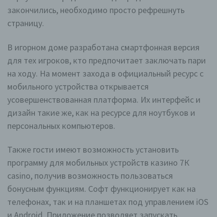
freiwilliger Angabe personenbezogener Daten
закончились, необходимо просто рефрешнуть
dient dem für die Verarbeitung Verantwortlichen
страницу.
dazu, der betroffenen Person Inhalte oder
Leistungen anzubieten, die aufgrund der Natur der
Sache nur registrierten Benutzern angeboten
В игорном доме разработана смартфонная версия
werden können. Registrierten Personen steht die
для тех игроков, кто предпочитает заключать пари
Möglichkeit frei, die bei der Registrierung
angegebenen personenbezogenen Daten
на ходу. На момент захода в официальный ресурс с
jederzeit abzuändern oder vollständig aus dem
мобильного устройства открывается
Datenbestand des für die Verarbeitung
усовершенствованная платформа. Их интерфейс и
Verantwortlichen löschen zu lassen.
дизайн такие же, как на ресурсе для ноутбуков и
Der für die Verarbeitung Verantwortliche erteilt
персональных компьютеров.
jeder betroffenen Person jederzeit auf Anfrage
Auskunft darüber, welche personenbezogenen
Также гости имеют возможность установить
Daten über die betroffene Person gespeichert sind.
Ferner berichtigt oder löscht der für die
программу для мобильных устройств казино 7К
Verarbeitung Verantwortliche personenbezogene
casino, получив возможность пользоваться
Daten auf Wunsch oder Hinweis der betroffenen
бонусным функциям. Софт функционирует как на
Person, soweit dem keine gesetzlichen
Aufbewahrungspflichten entgegenstehen. Die
телефонах, так и на планшетах под управлением iOS
Gesamtheit der Mitarbeiter des für die Verarbeitung
и Android. Приложение позволяет запускать
Verantwortlichen stehen der betroffenen Person in