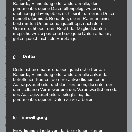
одинаковых картинок. Множество игровых машин
Behörde, Einrichtung oder andere Stelle, der
наделено опцией Gamble. В гэмблинге можно
personenbezogene Daten offengelegt werden,
unabhängig davon, ob es sich bei ihr um einen Dritten
удвоить приз при нахождении верной карточки или
handelt oder nicht. Behörden, die im Rahmen eines
bestimmten Untersuchungsauftrags nach dem
даже умножить на четыре.
Unionsrecht oder dem Recht der Mitgliedstaaten
möglicherweise personenbezogene Daten erhalten,
При запуске начала бонусного раунда и удачных
gelten jedoch nicht als Empfänger.
раскруток нередко выпадает крупный выигрыш в
игорном заведении. Эта самая выигрышная
j) Dritter
возможность становится активной в случае
Dritter ist eine natürliche oder juristische Person,
появлении на экране на дисплее конкретных
Behörde, Einrichtung oder andere Stelle außer der
символов. Дополнительно дополнительные уровни
betroffenen Person, dem Verantwortlichen, dem
Auftragsverarbeiter und den Personen, die unter der
могут быть активированы рандомно. В данном
unmittelbaren Verantwortung des Verantwortlichen oder
случае геймер обретает шанс завоевать один из
des Auftragsverarbeiters befugt sind, die
personenbezogenen Daten zu verarbeiten.
прогрессивных выигрышей.
Кроме ретро и новейших слотов с обилием
k) Einwilligung
дополнительных функций и выигрышных линий,
Einwilligung ist jede von der betroffenen Person