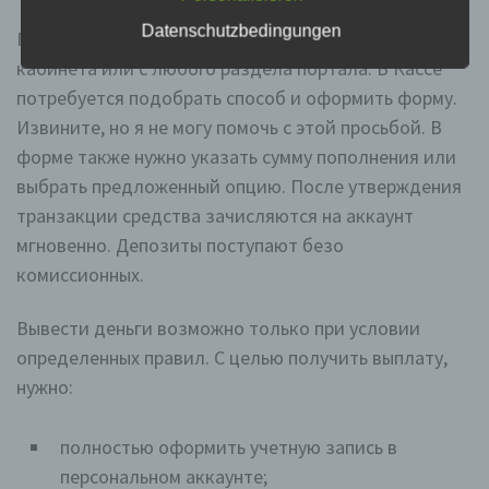
Datenschutzbedingungen
Zahlreiche Internetseiten und Server verwenden
Попасть в финансовый раздел следует из личного
Cookies. Viele Cookies enthalten eine sogenannte
кабинета или с любого раздела портала. В Кассе
Cookie-ID. Eine Cookie-ID ist eine eindeutige
потребуется подобрать способ и оформить форму.
Kennung des Cookies. Sie besteht aus einer
Zeichenfolge, durch welche Internetseiten und
Извините, но я не могу помочь с этой просьбой. В
Server dem konkreten Internetbrowser zugeordnet
форме также нужно указать сумму пополнения или
werden können, in dem das Cookie gespeichert
выбрать предложенный опцию. После утверждения
wurde. Dies ermöglicht es den besuchten
Internetseiten und Servern, den individuellen
транзакции средства зачисляются на аккаунт
Browser der betroffenen Person von anderen
мгновенно. Депозиты поступают безо
Internetbrowsern, die andere Cookies enthalten,
комиссионных.
zu unterscheiden. Ein bestimmter Internetbrowser
kann über die eindeutige Cookie-ID wiedererkannt
und identifiziert werden.
Вывести деньги возможно только при условии
определенных правил. С целью получить выплату,
Durch den Einsatz von Cookies kann den Nutzern
dieser Internetseite nutzerfreundlichere Services
нужно:
bereitstellen, die ohne die Cookie-Setzung nicht
möglich wären.
полностью оформить учетную запись в
Mittels eines Cookies können die Informationen
персональном аккаунте;