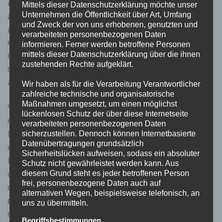
дополнительно начисленные средства, возвратить
Mittels dieser Datenschutzerklärung möchte unser
долю ставок за неудачные пари, взять подарок в
Unternehmen die Öffentlichkeit über Art, Umfang
und Zweck der von uns erhobenen, genutzten und
день варенья, одержать победу в виде различные
verarbeiteten personenbezogenen Daten
награды, крутя Колесо Фортуны. Все эти акционные
informieren. Ferner werden betroffene Personen
предложения поддерживают интерес к геймплею и
mittels dieser Datenschutzerklärung über die ihnen
zustehenden Rechte aufgeklärt.
позволяют заработать больше бонусов при игре в
автоматы на настоящие деньги.
Wir haben als für die Verarbeitung Verantwortlicher
zahlreiche technische und organisatorische
Maßnahmen umgesetzt, um einen möglichst
Чтобы активации конкретных вознаграждений
lückenlosen Schutz der über diese Internetseite
необходимо ввести промокод на подарок.
verarbeiteten personenbezogenen Daten
Предоставленный эксклюзивный промокод
sicherzustellen. Dennoch können Internetbasierte
Datenübertragungen grundsätzlich
является случайную сочетание чисел и символов.
Sicherheitslücken aufweisen, sodass ein absoluter
При его активации в аккаунте, приз появится в
Schutz nicht gewährleistet werden kann. Aus
списке доступных во вкладке с бонусными
diesem Grund steht es jeder betroffenen Person
frei, personenbezogene Daten auch auf
предложениями. Обнаружить свежий купон удастся
alternativen Wegen, beispielsweise telefonisch, an
в уведомлении на email, привязанную к аккаунту, на
uns zu übermitteln.
платформах, либо в мессенджерах, где оператор
Begriffsbestimmungen