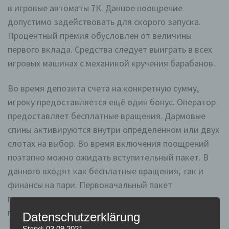
в игровые автоматы 7К. Данное поощрение
допустимо задействовать для скорого запуска.
Процентный премия обусловлен от величины
первого вклада. Средства следует выиграть в всех
игровых машинах с механикой кручения барабанов.
Во время депозита счета на конкретную сумму,
игроку предоставляется ещё один бонус. Оператор
предоставляет бесплатные вращения. Дармовые
спины активируются внутри определённом или двух
слотах на выбор. Во время включения поощрений
поэтапно можно ожидать вступительный пакет. В
данного входят как бесплатные вращения, так и
финансы на пари. Первоначальный пакет
предоставляется во время депозите нескольких
первых депозитов.
Datenschutzerklärung
Stand: 03.09.2021