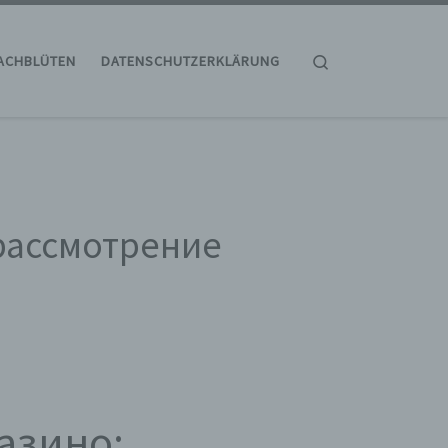
Search
ACHBLÜTEN
DATENSCHUTZERKLÄRUNG
рассмотрение
азино: