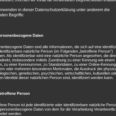
erwenden in dieser Datenschutzerklärung unter anderem die
альной возможностью для геймеров проверить везение 
nden Begriffe:
. Подобные оферты зачастую используются как средств
тва для игры.
ersonenbezogene Daten
оферами, геймерам часто необходимо зарегистрировать
enbezogene Daten sind alle Informationen, die sich auf eine identifizi
ли автоматически после создания аккаунта. Необходим
dentifizierbare natürliche Person (im Folgenden „betroffene Person")
ыша, которые необходимо соблюсти прежде, чем стане
en. Als identifizierbar wird eine natürliche Person angesehen, die dire
ndirekt, insbesondere mittels Zuordnung zu einer Kennung wie einem
сить отыгрыша в тридцать-пятьдесят раз больше перво
, zu einer Kennnummer, zu Standortdaten, zu einer Online-Kennung
nem oder mehreren besonderen Merkmalen, die Ausdruck der physis
logischen, genetischen, psychischen, wirtschaftlichen, kulturellen od
то имеют лимиты по времени и максимальному выигрышу.
en Identität dieser natürlichen Person sind, identifiziert werden kann.
вила любого конкретного варианта, чтобы избежать не
оме могут засчитывать беты для исполнения правил по о
troffene Person
fene Person ist jede identifizierte oder identifizierbare natürliche Pers
ющиеся игры
 personenbezogene Daten von dem für die Verarbeitung Verantwortli
eitet werden.