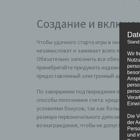
Создание и включе
Dat
Чтобы удачного старта игры в онлайн к
Stand
незамысловат и занимает всего пару. Игр
Wir f
Обязательно заполнить все обязательные
Nutzu
perso
пренебрегайте придумать надежный ключ
beson
предоставленный электронный адрес пост
Anspr
perso
По завершении подтверждения профиля м
perso
Verar
способы пополнения счета: кредитные ка
Einwi
условиями бонусов, так как большинство
размера первоначального депозита либо 
Die V
der A
вознаграждения, чтобы не допустить раз
Perso
und i