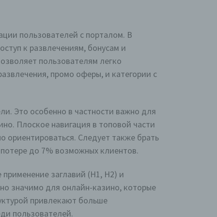
ции пользователей с порталом. В
оступ к развлечениям, бонусам и
 позволяет пользователям легко
азвлечения, промо оферы, и категории с
ли. Это особенно в частности важно для
но. Плоское навигация в топовой части
о ориентироваться. Следует также брать
к потере до 7% возможных клиентов.
 применение заглавий (H1, H2) и
йно значимо для онлайн-казино, которые
руктурой привлекают больше
еди пользователей.