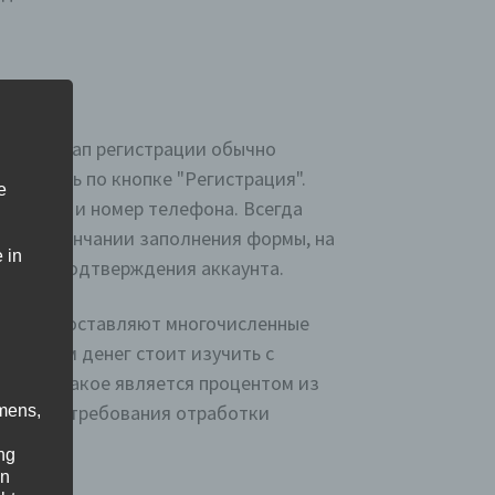
филя. Этап регистрации обычно
 кликнуть по кнопке "Регистрация".
e
й почты и номер телефона. Всегда
. По окончании заполнения формы, на
 in
il для подтверждения аккаунта.
ино предоставляют многочисленные
есением денег стоит изучить с
ичков. Такое является процентом из
ы знаете требования отработки
mens,
ng
en