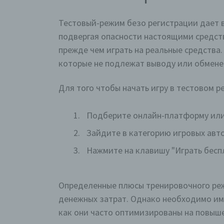
die d
bestim
Тестовый-режим безо регистрации дает 
bewert
Lage, 
подвергая опасности настоящими средст
Aufent
vorhe
прежде чем играть на реальные средств
которые не подлежат выводу или обменен
f) P
Для того чтобы начать игру в тестовом 
Pseud
Weise
Подберите онлайн-платформу или
zusätz
zugeo
Зайдите в категорию игровых авт
aufbe
unterl
Нажмите на клавишу "Играть беспл
identi
g) Ve
Определенные плюсы тренировочного реж
денежных затрат. Однако необходимо име
Verant
как они часто оптимизированы на повыш
jurist
gemei