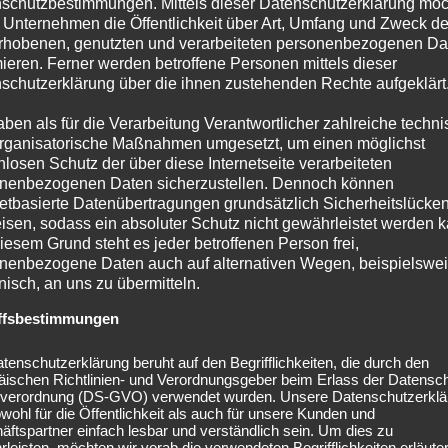
schutzbestimmungen. Mittels dieser Datenschutzerklärung mö
нусный пакет
 Unternehmen die Öffentlichkeit über Art, Umfang und Zweck de
rhobenen, genutzten und verarbeiteten personenbezogenen Da
mieren. Ferner werden betroffene Personen mittels dieser
schutzerklärung über die ihnen zustehenden Rechte aufgeklärt
 для первых игроков начать своё приключение в виртуа
чального вклада, к примеру, 100% вплоть до 100 доллар
aben als für die Verarbeitung Verantwortlicher zahlreiche techn
rganisatorische Maßnahmen umgesetzt, um einen möglichst
пользователь приобретает ещё 100 баксов в виде бонус
nlosen Schutz der über diese Internetseite verarbeiteten
частую в большинстве случаев это подразумевает, что
nenbezogenen Daten sicherzustellen. Dennoch können
 обналичить.
netbasierte Datenübertragungen grundsätzlich Sicherheitslücke
isen, sodass ein absoluter Schutz nicht gewährleistet werden k
iesem Grund steht es jeder betroffenen Person frei,
ает в себя безвозмездные спины на популярных слотов
nenbezogene Daten auch auf alternativen Wegen, beispielswe
опулярной развлечении. Это даёт шанс не только разоб
onisch, an uns zu übermitteln.
з дополнительных затрат. Впрочем необходимо вдумчиво
ffsbestimmungen
ь неприятных неожиданностей в будущем. В некоторых с
 возможность его использования.
tenschutzerklärung beruht auf den Begrifflichkeiten, die durch den
äischen Richtlinien- und Verordnungsgeber beim Erlass der Datensc
verordnung (DS-GVO) verwendet wurden. Unsere Datenschutzerklä
owohl für die Öffentlichkeit als auch für unsere Kunden und
ачального взноса
ftspartner einfach lesbar und verständlich sein. Um dies zu
leisten, möchten wir vorab die verwendeten Begrifflichkeiten erläuter