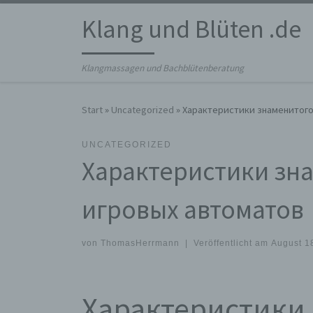
Zum Inhalt springen
Klang und Blüten .de
Klangmassagen und Bachblütenberatung
Start
»
Uncategorized
»
Характеристики знаменитого
UNCATEGORIZED
Характеристики зн
игровых автоматов
von
ThomasHerrmann
|
Veröffentlicht am
August 1
Характеристики 