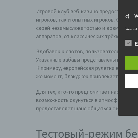
Игровой клуб веб-казино предоставляет
c) Ve
игроков, так и опытных игроков. Одним 
своей незамысловатостью и возможность
Verarb
Vorga
аппаратов, от классических трёхкатушеч
perso
E
Ordne
Abfrag
Вдобавок к слотов, пользователи способ
eine a
Указанные забавы представлены в многоч
Einsc
К примеру, европейская рулетка выделяе
же момент, блэкджек привлекает интерес
d) Ei
Для тех, кто-то предпочитает настояще
Einsch
person
возможность окунуться в атмосферу насто
einzu
предоставляет шанс общаться с крупье и
e) Pr
Тестовый-режим бе
Profil