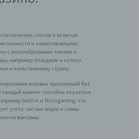
классических слотов и включая
 несложности и захватывающему
аты с многообразными темами и
вы, например блэкджек и колесо
ье и качественному стриму.
онирование игровых приложений без
ых каждый момент способна оказаться
апример NetEnt и Microgaming, что
ет учета: частые акции и схемы
нсы на выигрыш.