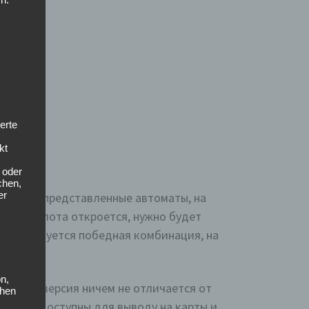
erte
kt
 oder
chen,
er
смотреть представленные автоматы, на
 экран слота откроется, нужно будет
ане образуется победная комбинация, на
on,
ей демоверсия ничем не отличается от
chen
ий, не доступны для выводу на карты и