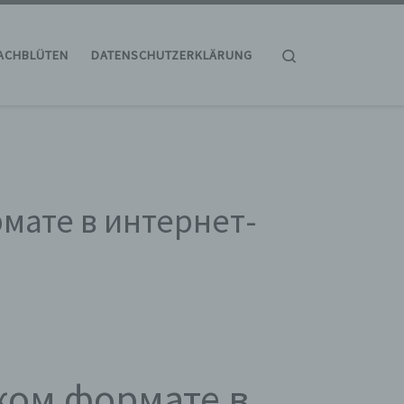
Search
ACHBLÜTEN
DATENSCHUTZERKLÄRUNG
мате в интернет-
ком формате в