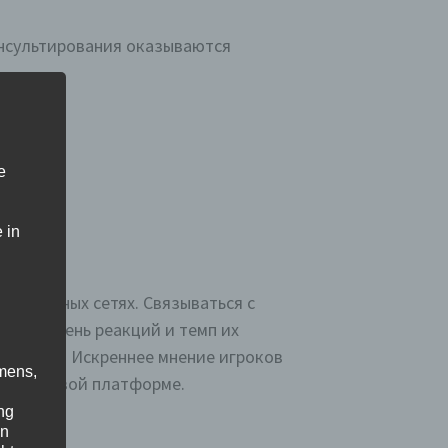
онсультирования оказываются
e
 in
социальных сетях. Связываться с
на уровень реакций и темп их
ддержки. Искреннее мнение игроков
mens,
 на игровой платформе.
ng
en