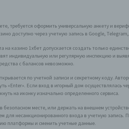
arin besteht, dass diese personenbezogenen Daten verwendet werde
mte persönliche Aspekte, die sich auf eine natürliche Person bezieh
en, insbesondere, um Aspekte bezüglich Arbeitsleistung, wirtschaftli
Gesundheit, persönlicher Vorlieben, Interessen, Zuverlässigkeit, Verh
haltsort oder Ortswechsel dieser natürlichen Person zu analysieren 
нете, требуется оформить универсальную анкету и вери
rzusagen.
но доступно через учетную запись в Google, Telegram, Fa
seudonymisierung
а на казино 1хбет допускается создать только единст
вят индивидуальную или регулярную инспекцию и выяв
onymisierung ist die Verarbeitung personenbezogener Daten in einer
средства с балансов невозможно.
, auf welche die personenbezogenen Daten ohne Hinzuziehung
licher Informationen nicht mehr einer spezifischen betroffenen Perso
rdnet werden können, sofern diese zusätzlichen Informationen geson
открывается по учетной записи и секретному коду. Авт
wahrt werden und technischen und organisatorischen Maßnahmen
iegen, die gewährleisten, dass die personenbezogenen Daten nicht ei
уть «Enter». Если вход в игорный дом осуществлялась ч
fizierten oder identifizierbaren natürlichen Person zugewiesen werden.
кнуть на иконку изначально определенного сервиса.
rantwortlicher oder für die Verarbeitung Verantwortlicher
 в безопасном месте, или держать на внешнем устройств
ем для несанкционированного входа в учетную запись. 
wortlicher oder für die Verarbeitung Verantwortlicher ist die natürliche
ию платформы и сменить учетные данные.
ische Person, Behörde, Einrichtung oder andere Stelle, die allein oder
nsam mit anderen über die Zwecke und Mittel der Verarbeitung von