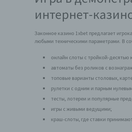
интернет-казин
Законное казино 1xbet предлагает игрок
любыми техническими параметрами. В со
онлайн слоты с тройкой-десятью
автоматы без роликов с вознагра
топовые варианты столовых, карте
рулетки с одним и парным нулевы
тесты, лотереи и популярные пред
игры с живыми ведущими;
краш-слоты, где ставки принимаю