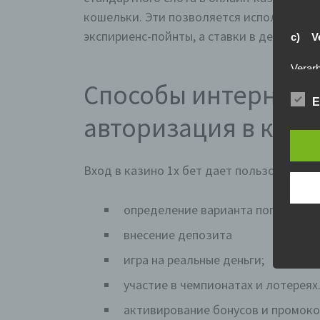
кошельки. Эти позволяется использовать
экспириенс-пойнты, а ставки в демо-кре
c) Ve
Verarb
Vorga
Способы интернет р
perso
E
Ordne
Abfrag
авторизация в каби
eine a
Einsc
Вход в казино 1х бет дает пользователя
d) Ei
определение варианта пополнения
Einsch
person
внесение депозита
einzu
игра на реальные деньги;
участие в чемпионатах и лотереях
e) Pr
активирование бонусов и промоко
Profil