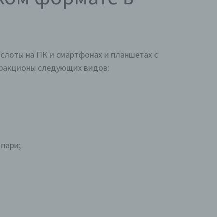
 слоты на ПК и смартфонах и планшетах с
тракционы следующих видов:
пари;