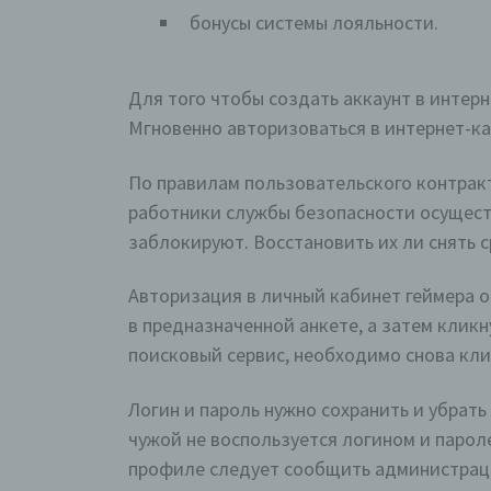
die d
бонусы системы лояльности.
bestim
bewert
Lage, 
Aufent
Для того чтобы создать аккаунт в интер
vorhe
Мгновенно авторизоваться в интернет-кази
f) P
По правилам пользовательского контракт
работники службы безопасности осущест
Pseud
заблокируют. Восстановить их ли снять 
Weise
zusätz
zugeo
Авторизация в личный кабинет геймера 
aufbe
unterl
в предназначенной анкете, а затем кликн
identi
поисковый сервис, необходимо снова кли
g) Ve
Логин и пароль нужно сохранить и убрать
чужой не воспользуется логином и парол
Verant
профиле следует сообщить администрац
jurist
gemei