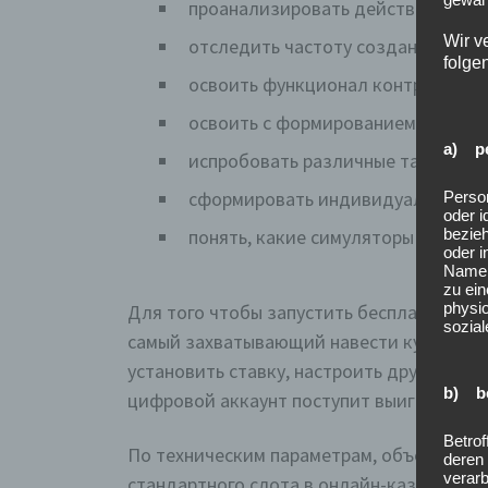
проанализировать действительную
Wir v
отследить частоту создания приз
folge
освоить функционал контрольной 
освоить с формированием пари.
a) p
испробовать различные тактики;
сформировать индивидуальную э
Person
oder i
понять, какие симуляторы оптима
bezieh
oder i
Namen
zu ei
physio
Для того чтобы запустить бесплатную игр
sozial
самый захватывающий навести курсор и щ
установить ставку, настроить другие изм
b) be
цифровой аккаунт поступит выигранная 
Betrof
По техническим параметрам, объему обыч
deren
verarb
стандартного слота в онлайн-казино. Вы