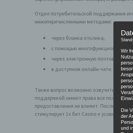
Отдел потребительской поддержания иго
нижеперечисленными методами:
Dat
через бланка отклика;
Stand
с помощью многофункциональному
Wir f
Nutzu
через электронную почтовый серв
perso
в доступном онлайн-чате.
beson
Anspr
perso
perso
Также вопрос возможно озвучить в группе
Verar
поддержкой имеют права все пользовател
Einwi
предоставления не влияет. После оконч
Die V
стимулирует 1х бет Casino к усовершенс
der A
Perso
und i