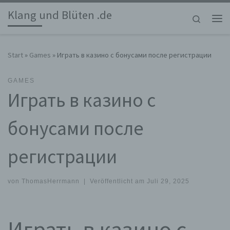
Klang und Blüten .de
Zum Inhalt springen
Search
Me
Start
»
Games
»
Играть в казино с бонусами после регистрации
GAMES
Играть в казино с
бонусами после
регистрации
von
ThomasHerrmann
|
Veröffentlicht am
Juli 29, 2025
Играть в казино с