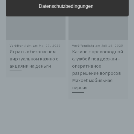
Speicherung, die Anpassung oder Veränderung, das
Datenschutzbedingungen
Auslesen, das Abfragen, die Verwendung, die
Offenlegung durch Übermittlung, Verbreitung oder eine
andere Form der Bereitstellung, den Abgleich oder die
Verknüpfung, die Einschränkung, das Löschen oder die
Vernichtung.
d) Einschränkung der Verarbeitung
Veröffentlicht am
Mai 27, 2025
Veröffentlicht am
Juli 18, 2025
Играть в безопасном
Казино с превосходной
виртуальном казино с
службой поддержки –
Einschränkung der Verarbeitung ist die Markierung
gespeicherter personenbezogener Daten mit dem Ziel,
акциями на деньги
оперативное
ihre künftige Verarbeitung einzuschränken.
разрешение вопросов
Maxbet мобильная
версия
e) Profiling
Profiling ist jede Art der automatisierten Verarbeitung
personenbezogener Daten, die darin besteht, dass
diese personenbezogenen Daten verwendet werden,
um bestimmte persönliche Aspekte, die sich auf eine
natürliche Person beziehen, zu bewerten,
insbesondere, um Aspekte bezüglich Arbeitsleistung,
wirtschaftlicher Lage, Gesundheit, persönlicher