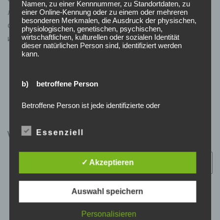
Namen, zu einer Kennnummer, zu Standortdaten, zu
лотерейного тиража определяется произвольным
einer Online-Kennung oder zu einem oder mehreren
besonderen Merkmalen, die Ausdruck der physischen,
способом – влиять или предсказать результат
physiologischen, genetischen, psychischen,
ивента невозможно.
wirtschaftlichen, kulturellen oder sozialen Identität
dieser natürlichen Person sind, identifiziert werden
kann.
b) betroffene Person
Betroffene Person ist jede identifizierte oder
identifizierbare natürliche Person, deren
personenbezogene Daten von dem für die Verarbeitung
Verantwortlichen verarbeitet werden.
VIELLEICHT GEFÄLLT DIR AUCH
Essenziell
c) Verarbeitung
✓ Akzeptieren
Verarbeitung ist jeder mit oder ohne Hilfe
automatisierter Verfahren ausgeführte Vorgang oder
Auswahl speichern
jede solche Vorgangsreihe im Zusammenhang mit
personenbezogenen Daten wie das Erheben, das
Personalisieren
Erfassen, die Organisation, das Ordnen, die