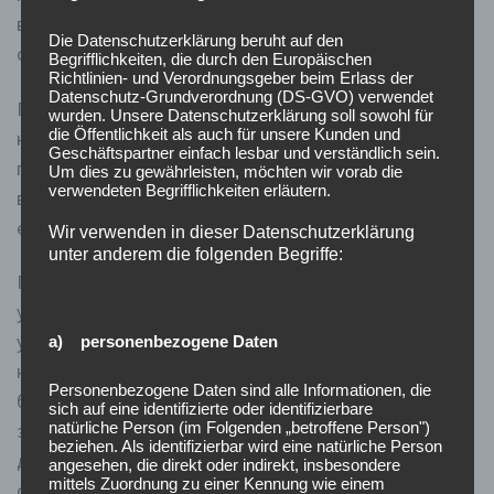
внутри мероприятии требуется сделать
Die Datenschutzerklärung beruht auf den
обусловленное число подходящих бет.
Begrifflichkeiten, die durch den Europäischen
Richtlinien- und Verordnungsgeber beim Erlass der
Datenschutz-Grundverordnung (DS-GVO) verwendet
Присоединившись к турниру, игроку нужно
wurden. Unsere Datenschutzerklärung soll sowohl für
die Öffentlichkeit als auch für unsere Kunden und
накапливать баллы. Они зачисляются за каждую
Geschäftspartner einfach lesbar und verständlich sein.
платную ставочку в игровых автоматах. Чем больше
Um dies zu gewährleisten, möchten wir vorab die
verwendeten Begrifflichkeiten erläutern.
всего очков наберет конкурсант, тем значительнее
его ранг в турнирной таблице и крупнее награда.
Wir verwenden in dieser Datenschutzerklärung
unter anderem die folgenden Begriffe:
Периодически интернет игорное заведение
устраивает розыгрышные розыгрыши. Принимать
участие в этих играх допустимо, приобретя билеты
a) personenbezogene Daten
на лотерею. У каждого игрока может быть
Personenbezogene Daten sind alle Informationen, die
безлимитное объем ваучеров. Насколько
sich auf eine identifizierte oder identifizierbare
natürliche Person (im Folgenden „betroffene Person")
значительнее их объем, тем выше шансы на
beziehen. Als identifizierbar wird eine natürliche Person
джекпот. Цифровые пропуска можно заработать за
angesehen, die direkt oder indirekt, insbesondere
mittels Zuordnung zu einer Kennung wie einem
сессию в слоты на реальные средства. Итог