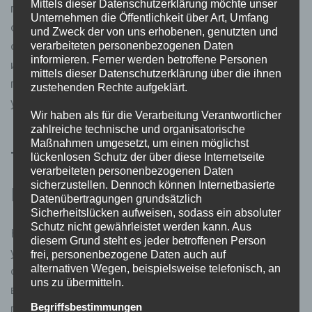
Mittels dieser Datenschutzerklärung möchte unser
приверженности. При получении заданного объема
Unternehmen die Öffentlichkeit über Art, Umfang
очков уровень пользователя увеличивается, и ему
und Zweck der von uns erhobenen, genutzten und
становится доступным к другим выгодам. Элита-
verarbeiteten personenbezogenen Daten
informieren. Ferner werden betroffene Personen
игроки способны оперативнее получать выигрыши,
mittels dieser Datenschutzerklärung über die ihnen
приобретать больший кэшбек и воспользоваться
zustehenden Rechte aufgeklärt.
услугами индивидуального менеджера.
Wir haben als für die Verarbeitung Verantwortlicher
zahlreiche technische und organisatorische
Maßnahmen umgesetzt, um einen möglichst
Турниры и жеребьёвки в
lückenlosen Schutz der über diese Internetseite
verarbeiteten personenbezogenen Daten
игорном доме
sicherzustellen. Dennoch können Internetbasierte
Datenübertragungen grundsätzlich
Sicherheitslücken aufweisen, sodass ein absoluter
Schutz nicht gewährleistet werden kann. Aus
На развлекательной сайте пинко время от времени
diesem Grund steht es jeder betroffenen Person
устраиваются турниры. Эти действуют на
frei, personenbezogene Daten auch auf
alternativen Wegen, beispielsweise telefonisch, an
определенные игровые автоматы. Список
uns zu übermitteln.
включённых игровых автоматов находится в
правилах конкурсного мероприятия. Для включения
Begriffsbestimmungen