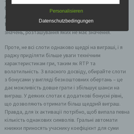
um bestimmte persönliche Aspekte, die sich auf eine
natürliche Person beziehen, zu bewerten,
барабана. Число однакових символів має бути від
insbesondere, um Aspekte bezüglich Arbeitsleistung,
Personalisieren
двох чи трьох, в залежності від зображення.
wirtschaftlicher Lage, Gesundheit, persönlicher
Vorlieben, Interessen, Zuverlässigkeit, Verhalten,
Datenschutzbedingungen
Комбінація є виграшною при отриманні трьох таких
Aufenthaltsort oder Ortswechsel dieser natürlichen
Person zu analysieren oder vorherzusagen.
значень, розташування яких не має значення.
Проте, не всі слоти однаково щедрі на виграші, і я
f) Pseudonymisierung
раджу приділяти більше уваги технічним
Pseudonymisierung ist die Verarbeitung
характеристикам гри, таким як RTP та
personenbezogener Daten in einer Weise, auf welche
волатильність. З власного досвіду, обирайте слоти
die personenbezogenen Daten ohne Hinzuziehung
zusätzlicher Informationen nicht mehr einer
з бонусами у вигляді безкоштовних обертань – це
spezifischen betroffenen Person zugeordnet werden
дає можливість довше грати і збільшує шанси на
können, sofern diese zusätzlichen Informationen
gesondert aufbewahrt werden und technischen und
виграш. У деяких слотах є додаткові бонусні рівні,
organisatorischen Maßnahmen unterliegen, die
що дозволяють отримати більш щедрий виграш.
gewährleisten, dass die personenbezogenen Daten
nicht einer identifizierten oder identifizierbaren
Правда, для їх активації потрібно, щоб випала певна
natürlichen Person zugewiesen werden.
кількість однакових символів. Гральні автомати
книжки приносять учаснику коефіцієнт для суми
g) Verantwortlicher oder für die Verarbeitung