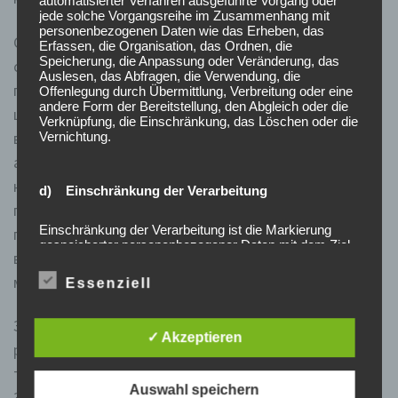
automatisierter Verfahren ausgeführte Vorgang oder
jede solche Vorgangsreihe im Zusammenhang mit
personenbezogenen Daten wie das Erheben, das
Сьогодні існує ціла плеяда з тематичним
Erfassen, die Organisation, das Ordnen, die
Speicherung, die Anpassung oder Veränderung, das
оформленням, символами в онлайн казино. Високий
Auslesen, das Abfragen, die Verwendung, die
попит на автомати з книгами пояснюється завжди
Offenlegung durch Übermittlung, Verbreitung oder eine
andere Form der Bereitstellung, den Abgleich oder die
цікавим сюжетом із пригодами та традиційно
Verknüpfung, die Einschränkung, das Löschen oder die
високими множниками. Серед багатьох ігрових
Vernichtung.
апаратів особливе місце займають слоти з
книжковою тематикою, які занурюють в атмосферу
d) Einschränkung der Verarbeitung
пригод. Ви відчуваєте себе шукачем скарбів, якому
Einschränkung der Verarbeitung ist die Markierung
потрібно зібрати артефакти, щоб досягти
gespeicherter personenbezogener Daten mit dem Ziel,
виграшної мети. Гральні автомати Книги великою
ihre künftige Verarbeitung einzuschränken.
мірою представлені в Slots City казино.
Essenziell
e) Profiling
Звуки барабанів, переможних мелодій чи шурхоту
✓ Akzeptieren
розгортання книги викликають справжній захват і
Profiling ist jede Art der automatisierten Verarbeitung
personenbezogener Daten, die darin besteht, dass
тримають у напрузі до останнього обертання.
diese personenbezogenen Daten verwendet werden,
Auswahl speichern
Зараховуються комбінації, що складені з лівого