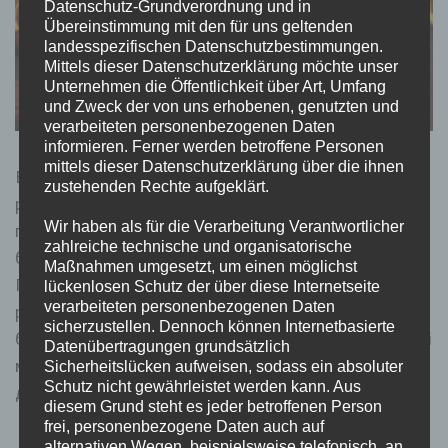
Datenschutz-Grundverordnung und in
Übereinstimmung mit den für uns geltenden
landesspezifischen Datenschutzbestimmungen.
Mittels dieser Datenschutzerklärung möchte unser
Unternehmen die Öffentlichkeit über Art, Umfang
und Zweck der von uns erhobenen, genutzten und
verarbeiteten personenbezogenen Daten
informieren. Ferner werden betroffene Personen
mittels dieser Datenschutzerklärung über die ihnen
Відкривши книжковий слот, ви відразу опиняєтесь у
zustehenden Rechte aufgeklärt.
ролі шукача скарбів. Ця атмосфера нагадує сюжет
Wir haben als für die Verarbeitung Verantwortlicher
пригодницького фільму, де кожне обертання
zahlreiche technische und organisatorische
барабанів – це новий крок до розкриття секретів.
Maßnahmen umgesetzt, um einen möglichst
Гра Book of Ra має всі необхідні ліцензії від відомих
lückenlosen Schutz der über diese Internetseite
verarbeiteten personenbezogenen Daten
регуляторів, що гарантує чесний ігровий процес та
sicherzustellen. Dennoch können Internetbasierte
безпеку. Граючи в ліцензійних онлайн-казино, гравці
Datenübertragungen grundsätzlich
можуть бути впевнені в захищеності своїх даних та
Sicherheitslücken aufweisen, sodass ein absoluter
Schutz nicht gewährleistet werden kann. Aus
депозитів.
diesem Grund steht es jeder betroffenen Person
frei, personenbezogene Daten auch auf
alternativen Wegen, beispielsweise telefonisch, an