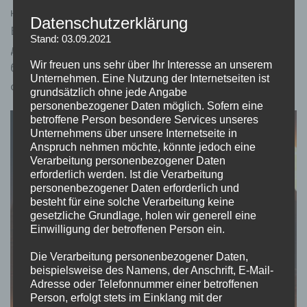
культурою, пошуками скарбів, казками та містикою.
Datenschutzerklärung
Візуальне оформлення завжди має підвищену
Stand: 03.09.2021
деталізацію та яскраві кольори. У інтерфейсі і
Wir freuen uns sehr über Ihr Interesse an unserem
барабанах використовуються характерні сюжету
Unternehmen. Eine Nutzung der Internetseiten ist
символи, серед яких головний – книга.
grundsätzlich ohne jede Angabe
personenbezogener Daten möglich. Sofern eine
betroffene Person besondere Services unseres
Unternehmens über unsere Internetseite in
Anspruch nehmen möchte, könnte jedoch eine
Verarbeitung personenbezogener Daten
erforderlich werden. Ist die Verarbeitung
personenbezogener Daten erforderlich und
besteht für eine solche Verarbeitung keine
gesetzliche Grundlage, holen wir generell eine
Einwilligung der betroffenen Person ein.
Die Verarbeitung personenbezogener Daten,
beispielsweise des Namens, der Anschrift, E-Mail-
Adresse oder Telefonnummer einer betroffenen
Person, erfolgt stets im Einklang mit der