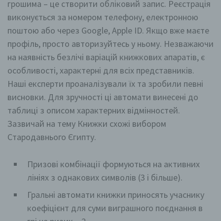
грошима – це створити обліковий запис. Реєстрація
виконується за номером телефону, електронною
поштою або через Google, Apple ID. Якщо вже маєте
профіль, просто авторизуйтесь у ньому. Незважаючи
на наявність безлічі варіацій книжкових апаратів, є
особливості, характерні для всіх представників.
Наші експерти проаналізували їх та зробили певні
висновки. Для зручності ці автомати винесені до
таблиці з описом характерних відмінностей.
Зазвичай на тему Книжки схожі вибором
Стародавнього Єгипту.
Призові комбінації формуються на активних
лініях з однакових символів (3 і більше).
Гральні автомати книжки приносять учаснику
коефіцієнт для суми виграшного поєднання в