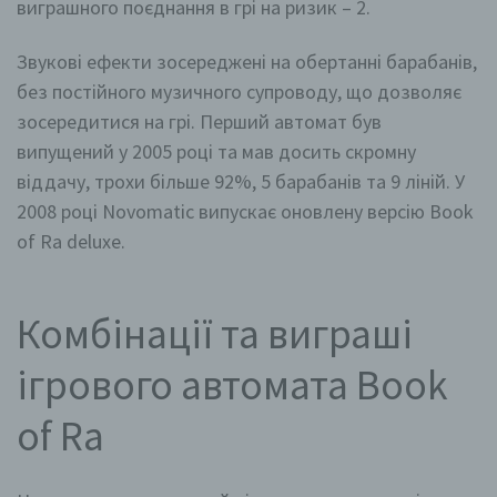
виграшного поєднання в грі на ризик – 2.
Verantwortlicher
Verantwortlicher oder für die Verarbeitung
Звукові ефекти зосереджені на обертанні барабанів,
Verantwortlicher ist die natürliche oder juristische
без постійного музичного супроводу, що дозволяє
Person, Behörde, Einrichtung oder andere Stelle, die
allein oder gemeinsam mit anderen über die Zwecke
зосередитися на грі. Перший автомат був
und Mittel der Verarbeitung von personenbezogenen
випущений у 2005 році та мав досить скромну
Daten entscheidet. Sind die Zwecke und Mittel dieser
Verarbeitung durch das Unionsrecht oder das Recht
віддачу, трохи більше 92%, 5 барабанів та 9 ліній. У
der Mitgliedstaaten vorgegeben, so kann der
Verantwortliche beziehungsweise können die
2008 році Novomatic випускає оновлену версію Book
bestimmten Kriterien seiner Benennung nach dem
of Ra deluxe.
Unionsrecht oder dem Recht der Mitgliedstaaten
vorgesehen werden.
Комбінації та виграші
h) Auftragsverarbeiter
ігрового автомата Book
Auftragsverarbeiter ist eine natürliche oder juristische
Person, Behörde, Einrichtung oder andere Stelle, die
personenbezogene Daten im Auftrag des
of Ra
Verantwortlichen verarbeitet.