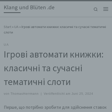
Klang und Blüten .de
Zum Inhalt springen
Search
Me
Start
»
UA
»
Ігрові автомати книжки: класичні та сучасні тематичні
слоти
UA
Ігрові автомати книжки:
класичні та сучасні
тематичні слоти
von
ThomasHerrmann
|
Veröffentlicht am
Juni 25, 2024
Перше, що потрібно зробити для здійснення ставок