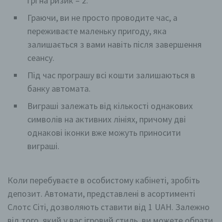
грі на ризик – 2.
Граючи, ви не просто проводите час, а
переживаєте маленьку пригоду, яка
залишається з вами навіть після завершення
сеансу.
Під час програшу всі кошти залишаються в
банку автомата.
Виграші залежать від кількості однакових
символів на активних лініях, причому дві
однакові іконки вже можуть приносити
виграші.
Коли перебуваєте в особистому кабінеті, зробіть
депозит. Автомати, представлені в асортименті
Слотс Сіті, дозволяють ставити від 1 UAH. Залежно
від того, який у вас ігровий стиль, ви можете обрати