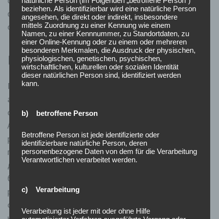
отримувати хороші винагороди. Основна мета всіх
natürliche Person (im Folgenden „betroffene Person")
beziehen. Als identifizierbar wird eine natürliche Person
фанатів віртуального гемблінгу повинна полягати в
angesehen, die direkt oder indirekt, insbesondere
отриманні задоволення від гри.
mittels Zuordnung zu einer Kennung wie einem
Namen, zu einer Kennnummer, zu Standortdaten, zu
einer Online-Kennung oder zu einem oder mehreren
besonderen Merkmalen, die Ausdruck der physischen,
Ігровий автомат Book of Ra
physiologischen, genetischen, psychischen,
wirtschaftlichen, kulturellen oder sozialen Identität
dieser natürlichen Person sind, identifiziert werden
kann.
Пізніше азартна спільнота зможе побачити такі
апарати, як Book of Ra Magic, Book of Ra Dice, Book
of Ra Mystic Fortunes, Book of Ra Deluxe 10.
b) betroffene Person
Автомати лінійки Книжки представлені багатьма
Betroffene Person ist jede identifizierte oder
розробниками. Вони відрізняються один від одного
identifizierbare natürliche Person, deren
персонажами, дизайном, якимись невеликими
personenbezogene Daten von dem für die Verarbeitung
Verantwortlichen verarbeitet werden.
додаваннями або навпаки винятками, але набір
базових критеріїв має кожен автомат Книжки. Є
c) Verarbeitung
рідкісний виняток, коли книга використовується як
символ Wild, а фриспіни активує поєднання інших
Verarbeitung ist jeder mit oder ohne Hilfe
картинок.