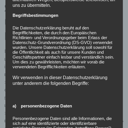
Як правильно
uns zu übermitteln.
Begriffsbestimmungen
користуватися опцією
Die Datenschutzerklärung beruht auf den
ризик-гри в Книжках?
Begrifflichkeiten, die durch den Europäischen
Richtlinien- und Verordnungsgeber beim Erlass der
Datenschutz-Grundverordnung (DS-GVO) verwendet
wurden. Unsere Datenschutzerklärung soll sowohl für
Ця лінійка ігрових слотів має дуже багато
die Öffentlichkeit als auch für unsere Kunden und
Geschäftspartner einfach lesbar und verständlich sein.
шанувальників. Користувачам подобаються яскраві
Um dies zu gewährleisten, möchten wir vorab die
ігрові автомати Книжки, що володіють гарною
verwendeten Begrifflichkeiten erläutern.
віддачею і бонусними іграми. Вони прості та
Wir verwenden in dieser Datenschutzerklärung
зрозумілі, дають добрі шанси на виграш великої
unter anderem die folgenden Begriffe:
суми. Тому немає нічого дивного
https://book-
ra.com.ua/skachaty/
у великій кількості прихильників
цих автоматів. Своєрідним талісманом автоматам є
a) personenbezogene Daten
знаменитий археолог Індіана Джонс, які за задумом
Personenbezogene Daten sind alle Informationen, die
виробника повинен мотивувати гравців, які бажають
sich auf eine identifizierte oder identifizierbare