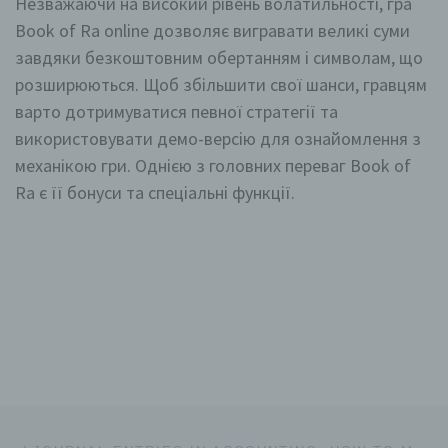
Незважаючи на високий рівень волатильності, гра
i) Empfänger
Book of Ra online дозволяє вигравати великі суми
Empfänger ist eine natürliche oder juristische Person,
завдяки безкоштовним обертанням і символам, що
Behörde, Einrichtung oder andere Stelle, der
розширюються. Щоб збільшити свої шанси, гравцям
personenbezogene Daten offengelegt werden,
unabhängig davon, ob es sich bei ihr um einen Dritten
варто дотримуватися певної стратегії та
handelt oder nicht. Behörden, die im Rahmen eines
використовувати демо-версію для ознайомлення з
bestimmten Untersuchungsauftrags nach dem
Unionsrecht oder dem Recht der Mitgliedstaaten
механікою гри. Однією з головних переваг Book of
möglicherweise personenbezogene Daten erhalten,
gelten jedoch nicht als Empfänger.
Ra є її бонуси та спеціальні функції.
j) Dritter
Dritter ist eine natürliche oder juristische Person,
Behörde, Einrichtung oder andere Stelle außer der
betroffenen Person, dem Verantwortlichen, dem
Auftragsverarbeiter und den Personen, die unter der
unmittelbaren Verantwortung des Verantwortlichen oder
des Auftragsverarbeiters befugt sind, die
personenbezogenen Daten zu verarbeiten.
Beitragsnavigation
Vorheriger Beitrag