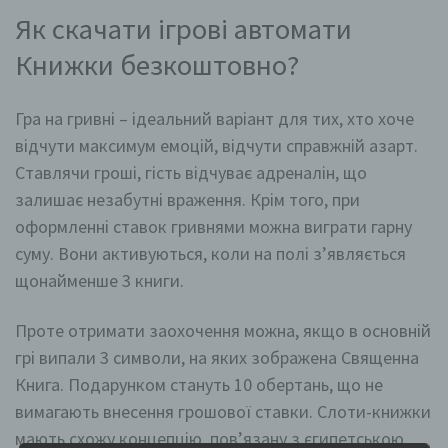
Як скачати ігрові автомати
Книжки безкоштовно?
Гра на гривні – ідеальний варіант для тих, хто хоче
відчути максимум емоцій, відчути справжній азарт.
Ставлячи гроші, гість відчуває адреналін, що
залишає незабутні враження. Крім того, при
оформленні ставок гривнями можна виграти гарну
суму. Вони активуються, коли на полі з’являється
щонайменше 3 книги.
Проте отримати заохочення можна, якщо в основній
грі випали 3 символи, на яких зображена Священна
Книга. Подарунком стануть 10 обертань, що не
вимагають внесення грошової ставки. Слоти-книжки
мають схожу концепцію, пов’язану з єгипетською