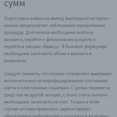
сумм
diesem Zusammenhang als Ansprechpartner zur
Verfügung.
Подготовка заявки на вывод выигрыша в интернет-
Kontaktmöglichkeit über die Internetseite
казино предполагает соблюдения определенных
Die Internetseite enthält aufgrund von gesetzlichen
процедур. Для начала необходимо войти в
Vorschriften Angaben, die eine schnelle elektronische
аккаунте, перейти к финансовому разделу и
Kontaktaufnahme zu unserem Unternehmen sowie
eine unmittelbare Kommunikation mit uns ermöglichen,
перейти в секцию «Вывод». В базовой формуляре
was ebenfalls eine allgemeine Adresse der
необходимо заполнить объем к выплате и
sogenannten elektronischen Post (E-Mail-Adresse)
umfasst. Sofern eine betroffene Person per E-Mail oder
реквизиты.
über ein Kontaktformular den Kontakt mit dem für die
Verarbeitung Verantwortlichen aufnimmt, werden die
von der betroffenen Person übermittelten
Следует помнить, что казино отправляет выигрыши
personenbezogenen Daten automatisch gespeichert.
исключительно на верифицированные платежные
Solche auf freiwilliger Basis von einer betroffenen
Person an den für die Verarbeitung Verantwortlichen
карты и электронные кошельки. С целью перевести
übermittelten personenbezogenen Daten werden für
Zwecke der Bearbeitung oder der Kontaktaufnahme
средства на другой аккаунт, с этого счета сначала
zur betroffenen Person gespeichert. Es erfolgt keine
необходимо зачислить на счет. Только в этом
Weitergabe dieser personenbezogenen Daten an
Dritte.
случае система правильно зарегистрирует
Kommentarfunktion im Blog auf der Internetseite
обновленные информацию о платежах и их можно