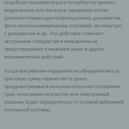
подобном сценарии игроку потребуется принять
IP-Adresse erfolgt aus Sicherheitsgründen und für
den Fall, dass die betroffene Person durch einen
видеозвонок или показать заведению копии
abgegebenen Kommentar die Rechte Dritter
дополнительных идентификационных документов,
verletzt oder rechtswidrige Inhalte postet. Die
фото оплаты коммунальных платежей, автопортрет
Speicherung dieser personenbezogenen Daten
erfolgt daher im eigenen Interesse des für die
с документом и пр.. Эти действия отвечают
Verarbeitung Verantwortlichen, damit sich dieser
актуальным стандартам и направлены на
im Falle einer Rechtsverletzung gegebenenfalls
предотвращение отмывания денег и других
exkulpieren könnte. Es erfolgt keine Weitergabe
dieser erhobenen personenbezogenen Daten an
мошеннических действий.
Dritte, sofern eine solche Weitergabe nicht
gesetzlich vorgeschrieben ist oder der
Когда при ревизии нарушения не обнаруживаются,
Rechtsverteidigung des für die Verarbeitung
призовую сумму перечислят в сроки,
Verantwortlichen dient.
предусмотренные в пользовательском соглашении.
Gravatar
Срок зачисления на пластик или электронный
Bei Kommentaren wird auf den Gravatar Service von
кошелек будет определяться от условий выбранной
Auttomatic zurückgegriffen. Gravatar gleicht Ihre
платежной системы.
Email-Adresse ab und bildet – sofern Sie dort registriert
sind – Ihr Avatar-Bild neben dem Kommentar ab.
Sollten Sie nicht registriert sein, wird kein Bild
angezeigt. Zu beachten ist, dass alle registrierten