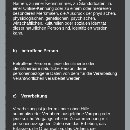
Namen, zu einer Kennnummer, zu Standortdaten, zu
колеблется в пределах от 95 до 96 процентов.
einer Online-Kennung oder zu einem oder mehreren
besonderen Merkmalen, die Ausdruck der physischen,
Расширяющийся знак повышает вероятность
physiologischen, genetischen, psychischen,
образования свежих выигрышных комбинаций.
wirtschaftlichen, kulturellen oder sozialen Identität
dieser natürlichen Person sind, identifiziert werden
kann.
Эндорфина использует для эмуляторов не только
традиционные, но и уникальные концепции.
b) betroffene Person
Обычный RTP в слотах этого провайдера достигает
96%, нестабильность колеблется от низкой до
Betroffene Person ist jede identifizierte oder
максимальной. Разнообразные системы дают
identifizierbare natürliche Person, deren
personenbezogene Daten von dem für die Verarbeitung
возможность получать новые джекпоты без лишних
Verantwortlichen verarbeitet werden.
вложений.
c) Verarbeitung
В игровых автоматах Play’n GO работает механика
Grid Slots, включены увеличивающиеся знаки,
Verarbeitung ist jeder mit oder ohne Hilfe
бонус-раунды и Колесо Удачи. Преимущественно
automatisierter Verfahren ausgeführte Vorgang oder
jede solche Vorgangsreihe im Zusammenhang mit
слотов имеют повышенной волатильностью и RTP
personenbezogenen Daten wie das Erheben, das
от 94% до 96%. Для игр игровых приложений
Erfassen, die Organisation, das Ordnen, die