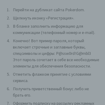
eines Zugriffs auf die Internetseite, (6) eine Internet-
Protokoll-Adresse (IP-Adresse), (7) der Internet-
Service-Provider des zugreifenden Systems und (8)
Перейти на дубликат сайта Pokerdom.
sonstige ähnliche Daten und Informationen, die der
Gefahrenabwehr im Falle von Angriffen auf unsere
Щелкнуть иконку «Регистрация».
informationstechnologischen Systeme dienen.
В бланке заполнить информацию для
Bei der Nutzung dieser allgemeinen Daten und
коммуникации (телефонный номер и e-mail).
Informationen ziehen wird keine Rückschlüsse auf
die betroffene Person. Diese Informationen werden
Конечно! Вот пример пароля, который
vielmehr benötigt, um (1) die Inhalte unserer
включает строчные и заглавные буквы,
Internetseite korrekt auszuliefern, (2) die Inhalte
спецсимволы и цифры: P@ssw0rd!G@mbl3
unserer Internetseite sowie die Werbung für diese
zu optimieren, (3) die dauerhafte
Этот пароль сочетает в себе все необходимые
Funktionsfähigkeit unserer
элементы для обеспечения безопасности.
informationstechnologischen Systeme und der
Technik unserer Internetseite zu gewährleisten
Отметить флажком принятие с условиями
sowie (4) um Strafverfolgungsbehörden im Falle
сервиса.
eines Cyberangriffes die zur Strafverfolgung
notwendigen Informationen bereitzustellen. Diese
Получить приветственный бонус либо не
anonym erhobenen Daten und Informationen
брать его.
werden durch uns daher einerseits statistisch und
ferner mit dem Ziel ausgewertet, den Datenschutz
Оформить подписку на рассылку рекламных
und die Datensicherheit in unserem Unternehmen