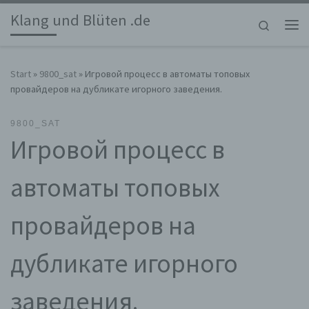
Klang und Blüten .de
Zum Inhalt springen
Search
Me
Start
»
9800_sat
»
Игровой процесс в автоматы топовых
провайдеров на дубликате игорного заведения.
9800_SAT
Игровой процесс в
автоматы топовых
провайдеров на
дубликате игорного
заведения.