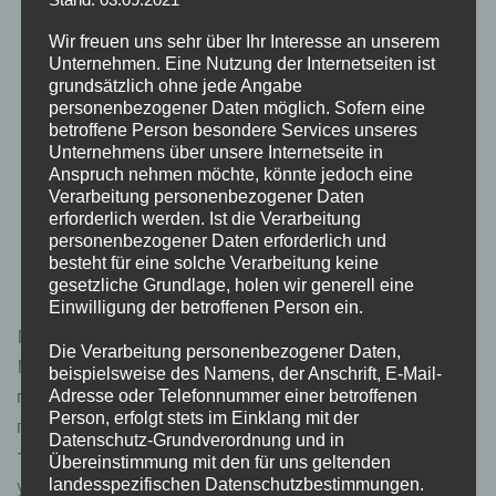
разнообразные призовые предложения;
Wir freuen uns sehr über Ihr Interesse an unserem
Unternehmen. Eine Nutzung der Internetseiten ist
большие ставки вознаграждений;
grundsätzlich ohne jede Angabe
personenbezogener Daten möglich. Sofern eine
поддержка с компьютерами и мобильными
betroffene Person besondere Services unseres
устройствами;
Unternehmens über unsere Internetseite in
Anspruch nehmen möchte, könnte jedoch eine
качественное музыкальное сопровождение;
Verarbeitung personenbezogener Daten
ожидаемый выигрыш более 95%;
erforderlich werden. Ist die Verarbeitung
personenbezogener Daten erforderlich und
сертификат от iTech Labs.
besteht für eine solche Verarbeitung keine
gesetzliche Grundlage, holen wir generell eine
Einwilligung der betroffenen Person ein.
Призовые сочетания в слотах формируются наугад.
Die Verarbeitung personenbezogener Daten,
Генератор случайных чисел функционирует
beispielsweise des Namens, der Anschrift, E-Mail-
правильно и обеспечивает непредсказуемость
Adresse oder Telefonnummer einer betroffenen
Person, erfolgt stets im Einklang mit der
победы. Любые игровые автоматы проходят через
Datenschutz-Grundverordnung und in
требуемое самостоятельное проверку на
Übereinstimmung mit den für uns geltenden
удовлетворение требованиям безопасности данных
landesspezifischen Datenschutzbestimmungen.