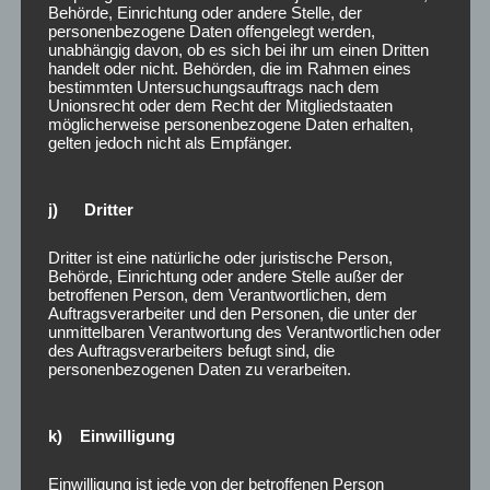
Постоянно Hot, Привлекательность
Behörde, Einrichtung oder andere Stelle, der
Фортунистичной Lady’s Charm.
personenbezogene Daten offengelegt werden,
unabhängig davon, ob es sich bei ihr um einen Dritten
handelt oder nicht. Behörden, die im Rahmen eines
Pragmatic Play: Сахарная Вакханалия, Луговое
bestimmten Untersuchungsauftrags nach dem
Достояние, Двери Греческого.
Unionsrecht oder dem Recht der Mitgliedstaaten
möglicherweise personenbezogene Daten erhalten,
Spinomenal: Книга Полубогов II, 4 Конника,
gelten jedoch nicht als Empfänger.
Царственный Король.
Endorphina: Ад Пылающий 100, Возможность
j) Dritter
Аппарат 20, Минотавр.
Dritter ist eine natürliche oder juristische Person,
Игровой провайдер Play’n GO: Book of Dead,
Behörde, Einrichtung oder andere Stelle außer der
betroffenen Person, dem Verantwortlichen, dem
Reactoonz, Fire Joker.
Auftragsverarbeiter und den Personen, die unter der
unmittelbaren Verantwortung des Verantwortlichen oder
Amatic: Горячие Плоды 20, Фолиант Ацтекской
des Auftragsverarbeiters befugt sind, die
personenbezogenen Daten zu verarbeiten.
цивилизации, Любые Варианты Плодов.
Belatra: двадцать Super Stars, Копилка Банк,
k) Einwilligung
The Moneymania.
Igrosoft: Сумасшедшая Обезьяна, Каменный
Einwilligung ist jede von der betroffenen Person