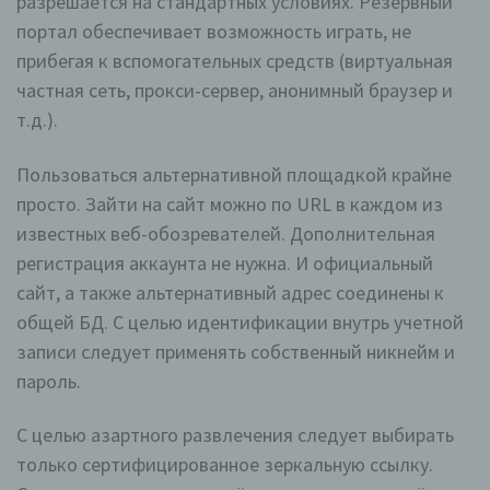
разрешается на стандартных условиях. Резервный
портал обеспечивает возможность играть, не
прибегая к вспомогательных средств (виртуальная
частная сеть, прокси-сервер, анонимный браузер и
т.д.).
Пользоваться альтернативной площадкой крайне
просто. Зайти на сайт можно по URL в каждом из
известных веб-обозревателей. Дополнительная
регистрация аккаунта не нужна. И официальный
сайт, а также альтернативный адрес соединены к
общей БД. С целью идентификации внутрь учетной
записи следует применять собственный никнейм и
пароль.
С целью азартного развлечения следует выбирать
только сертифицированное зеркальную ссылку.