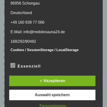
86956 Schongau
в сети бесплатно
Deutschland
+49 160 938 77 066
Играть безвозмездно в онлайн игорное заведение с
привилегиями имеют доступ все посетители, без
E-Mail: info@mobilesauna24.de
учета лет и страны проживания. Для запуска
168/292/90492
демоверсий не требуется открывать профиль в
Cookies / SessionStorage / LocalStorage
Pokerdom, осуществлять подтверждение,
верифицировать e-mail адрес, и разглашать свою
Die Internetseiten verwenden teilweise so genannte
идентичность. Материальных вложений и
Cookies, LocalStorage und SessionStorage. Dies dient
Essenziell
dazu, unser Angebot nutzerfreundlicher, effektiver und
экономических угроз демо формат также не
sicherer zu machen. Local Storage und
содержит. Чтобы беттинга нужно использовать
SessionStorage ist eine Technologie, mit welcher ihr
Browser Daten auf Ihrem Computer oder mobilen
✓ Akzeptieren
фишки из онлайн баланса. Они могут быть от 1000
Gerät abspeichert. Cookies sind Textdateien, welche
до 1000000 (зависимо от разработчика-студии).
über einen Internetbrowser auf einem Computersystem
abgelegt und gespeichert werden. Sie können die
Auswahl speichern
Если эти средства закончатся, необходимо будет
Verwendung von Cookies, LocalStorage und
SessionStorage durch entsprechende Einstellung in
перезагрузить веб-страницу, и баланс
Ihrem Browser verhindern.
Personalisieren