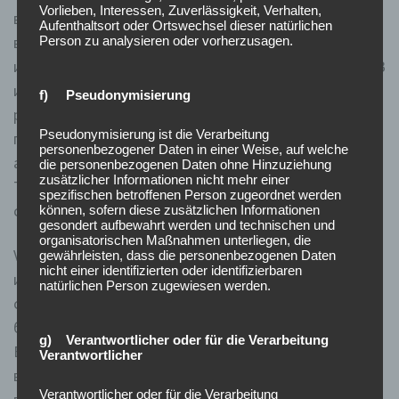
Vorlieben, Interessen, Zuverlässigkeit, Verhalten,
волатильности слоты с 9 регулируемыми линиями
Aufenthaltsort oder Ortswechsel dieser natürlichen
выплат и запоминающейся анимацией. Возврат
Person zu analysieren oder vorherzusagen.
игроку варьируется в интервале между 94% и 96%. В
игровых машинах встроена двухуровневая бонусная
f) Pseudonymisierung
развлечение с значительным индивидуальным
Pseudonymisierung ist die Verarbeitung
призом, есть несколько специальных знаков и
personenbezogener Daten in einer Weise, auf welche
азартный тур, где требуется перехитрить дилера.
die personenbezogenen Daten ohne Hinzuziehung
zusätzlicher Informationen nicht mehr einer
Тематика большинства игровых приложений
spezifischen betroffenen Person zugeordnet werden
смешная с частицами обычной русской традиции.
können, sofern diese zusätzlichen Informationen
gesondert aufbewahrt werden und technischen und
organisatorischen Maßnahmen unterliegen, die
Vivo Gaming направляет усилия на разработке live-
gewährleisten, dass die personenbezogenen Daten
nicht einer identifizierten oder identifizierbaren
игр. В ассортименте этого провайдера есть рулетки
natürlichen Person zugewiesen werden.
с одиночным и двумя нулем, различные версии
блэкджека, игры в покер, техасского холдема, Сик
g) Verantwortlicher oder für die Verarbeitung
Бо и баккара, захватывающие телешоу, различные
Verantwortlicher
версии Колеса Фортуны. Интерфейс консоли
Verantwortlicher oder für die Verarbeitung