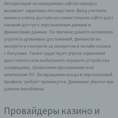
Авторизация на ненадежных сайтах нередко
вызывает серьезные последствия. Ввод учетного
имени и ключа доступа на сомнительном сайте дает
хакерам доступ к персональным данным и
финансовым данным. По причине данного возможно
утратить уровневых достижений, финансов на
аккаунте и контроля за аккаунтом в онлайн казино
с бонусами. Также существует угроза заражения
десктопного или мобильного игрового устройства
зловредами, троянскими программами или
шпионским ПО. Возвращение входа в персональный
профиль требует промежутка. Денежные убытки при
данном неизбежны.
Провайдеры казино и