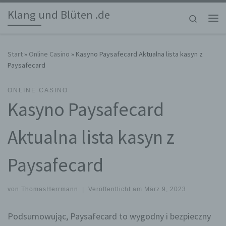
Klang und Blüten .de
Zum Inhalt springen
Search
Me
Start
»
Online Casino
»
Kasyno Paysafecard Aktualna lista kasyn z
Paysafecard
ONLINE CASINO
Kasyno Paysafecard
Aktualna lista kasyn z
Paysafecard
von
ThomasHerrmann
|
Veröffentlicht am
März 9, 2023
Podsumowując, Paysafecard to wygodny i bezpieczny