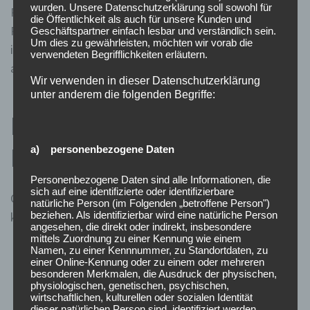
wurden. Unsere Datenschutzerklärung soll sowohl für
Paysafecard. Powiemy ci, czym jest kasyno na
die Öffentlichkeit als auch für unsere Kunden und
Paysafecard, jak z niego korzystać oraz jakie ma zalety
Geschäftspartner einfach lesbar und verständlich sein.
Um dies zu gewährleisten, möchten wir vorab die
i wady. Przedstawimy również kilka kasyn online, które
verwendeten Begrifflichkeiten erläutern.
akceptują Paysafecard jako metodę wpłaty.
Wir verwenden in dieser Datenschutzerklärung
unter anderem die folgenden Begriffe:
Bonusy przez System
Płatności Paysafecard
a) personenbezogene Daten
Personenbezogene Daten sind alle Informationen, die
sich auf eine identifizierte oder identifizierbare
Oznacza to, że po zakupie i wykorzystaniu nominału
natürliche Person (im Folgenden „betroffene Person")
beziehen. Als identifizierbar wird eine natürliche Person
karty nie można jej ponownie doładować.
angesehen, die direkt oder indirekt, insbesondere
mittels Zuordnung zu einer Kennung wie einem
Namen, zu einer Kennnummer, zu Standortdaten, zu
einer Online-Kennung oder zu einem oder mehreren
besonderen Merkmalen, die Ausdruck der physischen,
physiologischen, genetischen, psychischen,
wirtschaftlichen, kulturellen oder sozialen Identität
dieser natürlichen Person sind, identifiziert werden