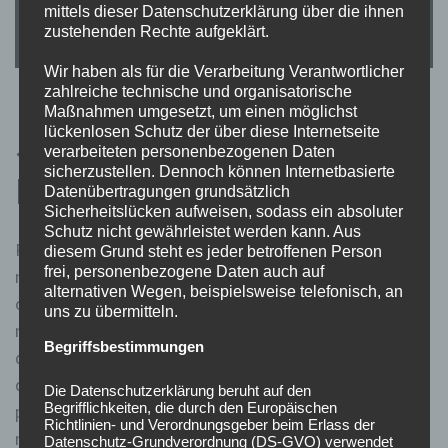
mittels dieser Datenschutzerklärung über die ihnen
zustehenden Rechte aufgeklärt.
Wir haben als für die Verarbeitung Verantwortlicher
zahlreiche technische und organisatorische
Maßnahmen umgesetzt, um einen möglichst
Jak Dokonać Wpłaty za
lückenlosen Schutz der über diese Internetseite
verarbeiteten personenbezogenen Daten
sicherzustellen. Dennoch können Internetbasierte
Pomocą Paysafecard
Datenübertragungen grundsätzlich
Sicherheitslücken aufweisen, sodass ein absoluter
Schutz nicht gewährleistet werden kann. Aus
Paysafecard to jeden z najpopularniejszych i
diesem Grund steht es jeder betroffenen Person
frei, personenbezogene Daten auch auf
najbezpieczniejszych systemów płatności za zakupy
alternativen Wegen, beispielsweise telefonisch, an
online, w tym za gry hazardowe. Dzięki Paysafecard
uns zu übermitteln.
możesz szybko i anonimowo zasilić swoje konto w
Begriffsbestimmungen
dowolnym
gg bet casino
z wielu kasyn online
dostępnych dla polskich graczy. W tym artykule
Die Datenschutzerklärung beruht auf den
Begrifflichkeiten, die durch den Europäischen
przyjrzymy się jednej z najpopularniejszych i najbardziej
Richtlinien- und Verordnungsgeber beim Erlass der
niezawodnych metod płatności w Europie –
Datenschutz-Grundverordnung (DS-GVO) verwendet