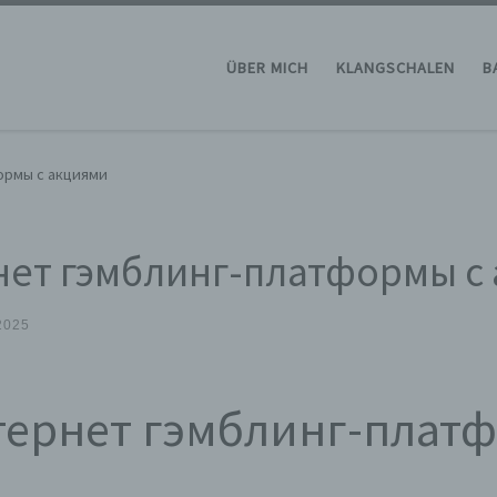
ÜBER MICH
KLANGSCHALEN
B
ормы с акциями
нет гэмблинг-платформы с
2025
тернет гэмблинг-плат