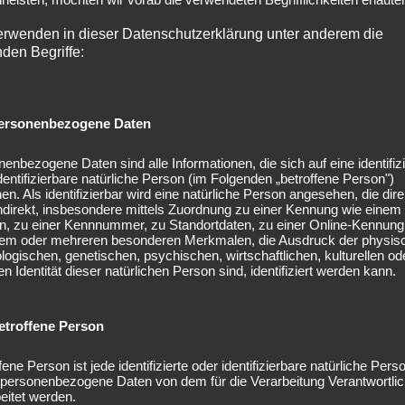
 систему через социальную сеть и согласиться на обраб
erwenden in dieser Datenschutzerklärung unter anderem die
no выполняется самостоятельно.
nden Begriffe:
 и выводы выигрышей
ersonenbezogene Daten
enbezogene Daten sind alle Informationen, die sich auf eine identifizi
я лишь авторизованным пользователям. Денежные пере
dentifizierbare natürliche Person (im Folgenden „betroffene Person")
en. Als identifizierbar wird eine natürliche Person angesehen, die dire
платформы. К примеру, пластиковые карты, цифровой 
ndirekt, insbesondere mittels Zuordnung zu einer Kennung wie einem
вляется в соответствии от местности проживания игрок
, zu einer Kennnummer, zu Standortdaten, zu einer Online-Kennung
nem oder mehreren besonderen Merkmalen, die Ausdruck der physis
м помощи клиентам игорного заведения.
logischen, genetischen, psychischen, wirtschaftlichen, kulturellen od
en Identität dieser natürlichen Person sind, identifiziert werden kann.
йдера важно учитывать множество аспектов. Советуетс
troffene Person
fene Person ist jede identifizierte oder identifizierbare natürliche Pers
 personenbezogene Daten von dem für die Verarbeitung Verantwortli
eitet werden.