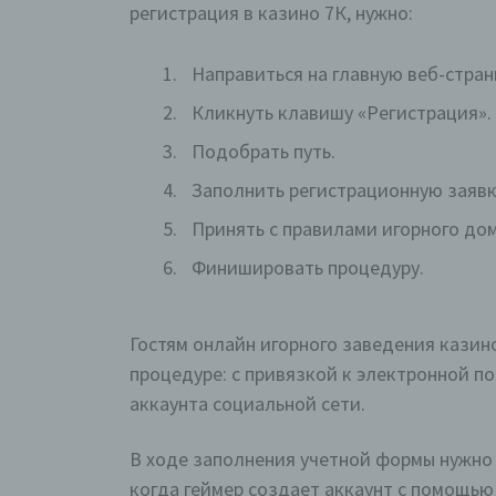
регистрация в казино 7К, нужно:
Направиться на главную веб-стран
Кликнуть клавишу «Регистрация».
Подобрать путь.
Заполнить регистрационную заявк
Принять с правилами игорного дом
Финишировать процедуру.
Гостям онлайн игорного заведения казин
процедуре: с привязкой к электронной п
аккаунта социальной сети.
В ходе заполнения учетной формы нужно
когда геймер создает аккаунт с помощью