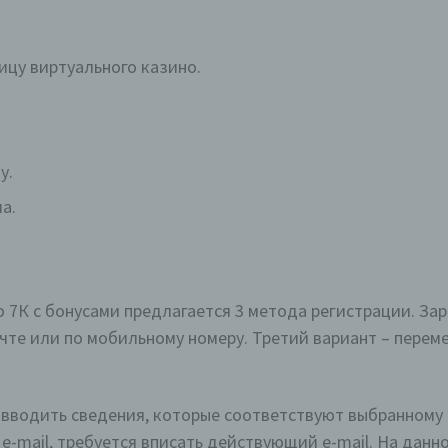
ицу виртуального казино.
у.
а.
о 7К с бонусами предлагается 3 метода регистрации. З
очте или по мобильному номеру. Третий вариант – пере
 вводить сведения, которые соответствуют выбранному 
 e-mail, требуется вписать действующий e-mail. На дан