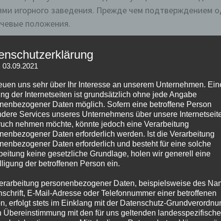
иями игорного заведения. Прежде чем подтверждением 
чевые положения.
тивирование профиля. Посетителю необходимо перейти 
enschutzerklärung
ся с использованием телефонного номера, ему отправля
: 03.09.2021
но для активирования учетной записи.
reuen uns sehr über Ihr Interesse an unserem Unternehmen. Ein
ng der Internetseiten ist grundsätzlich ohne jede Angabe
юбой пользователь гемблингового портала вправе зарег
nenbezogener Daten möglich. Sofern eine betroffene Person
мы многократные профили регистрировать не разрешаетс
dere Services unseres Unternehmens über unsere Internetseite
ьств ситуации.
uch nehmen möchte, könnte jedoch eine Verarbeitung
nenbezogener Daten erforderlich werden. Ist die Verarbeitung
nenbezogener Daten erforderlich und besteht für eine solche
beitung keine gesetzliche Grundlage, holen wir generell eine
инет онлайн казино
lligung der betroffenen Person ein.
erarbeitung personenbezogener Daten, beispielsweise des Na
nschrift, E-Mail-Adresse oder Telefonnummer einer betroffenen
 казино 7К доступно, если заранее завершена регистра
n, erfolgt stets im Einklang mit der Datenschutz-Grundverordnu
у коду. Персональные информацию нужно вписывать в п
n Übereinstimmung mit den für uns geltenden landesspezifisch