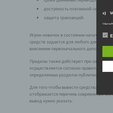
доступность платежной сети
c) Ve
защита транзакций.
Verarb
Vorga
perso
Игрок-новичок в состоянии начать катат
E
Ordne
средств задается для любого денежного 
Abfrag
eine a
внесением первоначального депозита не
Einsc
Пределы также действуют при снятии де
d) Ei
осуществляется согласно правилам кази
определенных разделах публичного пред
Einsch
person
einzu
Для того чтобы вывести средства, нужно
отображается перечень современных сист
вывод нужно указать:
e) Pr
Profil