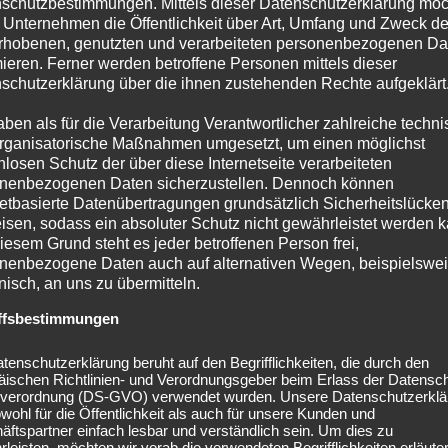
 прописаны верно. После того как ввода логина и клю
schutzbestimmungen. Mittels dieser Datenschutzerklärung mö
 Unternehmen die Öffentlichkeit über Art, Umfang und Zweck de
rhobenen, genutzten und verarbeiteten personenbezogenen Da
mieren. Ferner werden betroffene Personen mittels dieser
ен только обладателю профиля. Чтобы не допустить п
schutzerklärung über die ihnen zustehenden Rechte aufgeklärt
ается разглашать идентификационные данные. Если код 
aben als für die Verarbeitung Verantwortlicher zahlreiche techn
но. Ответственные агенты техподдержки быстро поспосо
rganisatorische Maßnahmen umgesetzt, um einen möglichst
nlosen Schutz der über diese Internetseite verarbeiteten
 В подобной обстановке необходимо также связываться 
nenbezogenen Daten sicherzustellen. Dennoch können
netbasierte Datenübertragungen grundsätzlich Sicherheitslücke
ую почту геймера. Прежде чем возвращением входа к ак
isen, sodass ein absoluter Schutz nicht gewährleistet werden k
казино 7К. Проверка выполняется с помощью отправки а
iesem Grund steht es jeder betroffenen Person frei,
. Использовать данным URL-адресом возможно, если им
nenbezogene Daten auch auf alternativen Wegen, beispielswe
onisch, an uns zu übermitteln.
имости в контактов к службу техподдержки интернет-
ffsbestimmungen
нного игорного заведения. Посетителю следует кликнут
tenschutzerklärung beruht auf den Begrifflichkeiten, die durch den
Подключение будет восстановлен по завершению подтв
äischen Richtlinien- und Verordnungsgeber beim Erlass der Datensc
verordnung (DS-GVO) verwendet wurden. Unsere Datenschutzerklä
о доступен через учетную запись в социальной сети. По
owohl für die Öffentlichkeit als auch für unsere Kunden und
ftspartner einfach lesbar und verständlich sein. Um dies zu
популярных платформ: Одноклассники, Фейсбук, Телегра
leisten, möchten wir vorab die verwendeten Begrifflichkeiten erläuter