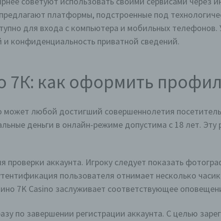
ярнее советуют использовать своими сервисами через ин
редлагают платформы, подстроенные под технологичес
упно для входа с компьютера и мобильных телефонов. 
 и конфиденциальность приватной сведений.
о 7К: как оформить профи
no может любой достигший совершеннолетия посетитель
реальные деньги в онлайн-режиме допустима с 18 лет. Э
я проверки аккаунта. Игроку следует показать фотогр
утентификация пользователя отнимает несколько часик
ино 7K Casino заслуживает соответствующее оповещен
азу по завершении регистрации аккаунта. С целью заре