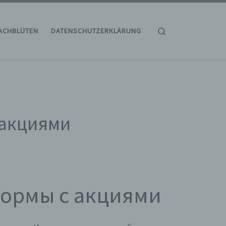
Search
ACHBLÜTEN
DATENSCHUTZERKLÄRUNG
 акциями
формы с акциями