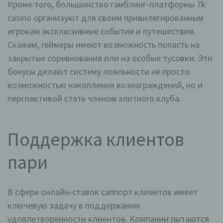
Кроме того, большинство гэмблинг-платформы 7k
Wir bieten den Nutzern auf einem Blog, der sich auf der
casino организуют для своим привилегированным
Internetseite des für die Verarbeitung Verantwortlichen
игрокам эксклюзивные события и путешествия.
befindet, die Möglichkeit, individuelle Kommentare zu
einzelnen Blog-Beiträgen zu hinterlassen. Ein Blog ist
Скажем, геймеры имеют возможность попасть на
ein auf einer Internetseite geführtes, in der Regel
закрытые соревнования или на особые тусовки. Эти
öffentlich einsehbares Portal, in welchem eine oder
mehrere Personen, die Blogger oder Web-Blogger
бонусы делают систему лояльности не просто
genannt werden, Artikel posten oder Gedanken in
sogenannten Blogposts niederschreiben können. Die
возможностью накопления вознаграждений, но и
Blogposts können in der Regel von Dritten kommentiert
перспективой стать членом элитного клуба.
werden.
Hinterlässt eine betroffene Person einen
Kommentar in dem auf dieser Internetseite
Поддержка клиентов
veröffentlichten Blog, werden neben den von der
betroffenen Person hinterlassenen Kommentaren
пари
auch Angaben zum Zeitpunkt der
Kommentareingabe sowie zu dem von der
betroffenen Person gewählten Nutzernamen
(Pseudonym) gespeichert und veröffentlicht.
В сфере онлайн-ставок саппорт клиентов имеет
Ferner wird die vom Internet-Service-Provider
ключевую задачу в поддержании
(ISP) der betroffenen Person vergebene IP-
удовлетворенности клиентов. Компании пытаются
Adresse mitprotokolliert. Diese Speicherung der