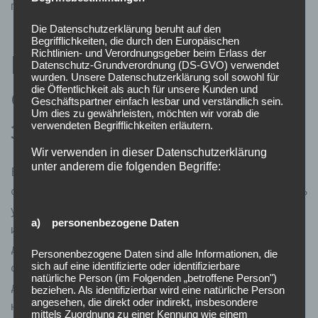
победу при стартовых бетах.
Die Datenschutzerklärung beruht auf den
Begrifflichkeiten, die durch den Europäischen
Richtlinien- und Verordnungsgeber beim Erlass der
Бонусы от ставочного
Datenschutz-Grundverordnung (DS-GVO) verwendet
wurden. Unsere Datenschutzerklärung soll sowohl für
оператора: фрибеты и
die Öffentlichkeit als auch für unsere Kunden und
Geschäftspartner einfach lesbar und verständlich sein.
Um dies zu gewährleisten, möchten wir vorab die
эксклюзивные акции
verwendeten Begrifflichkeiten erläutern.
Wir verwenden in dieser Datenschutzerklärung
unter anderem die folgenden Begriffe:
Бонусы от ставочных компаний — это прекрасный
способ привлечь потенциальных игроков и удержать
уже нынешних. Фрибеты представляют собой одной
a) personenbezogene Daten
из из самых популярных типов поощрений. Они
дают возможность геймерам заключать пари без
Personenbezogene Daten sind alle Informationen, die
опасности лишения личных денег. Обычно фрибеты
sich auf eine identifizierte oder identifizierbare
natürliche Person (im Folgenden „betroffene Person")
даются в виде определенной денежной величины,
beziehen. Als identifizierbar wird eine natürliche Person
angesehen, die direkt oder indirekt, insbesondere
которую можно применять для пари на
mittels Zuordnung zu einer Kennung wie einem