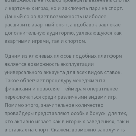
и карточных играх, но и заключить пари на спорт.
Данный союз дает возможность наиболее
расширить азартный опыт, а вдобавок завлекает
дополнительную аудиторию, увлекающуюся как
азартными играми, так и спортом.
Одним из ключевых плюсов подобных платформ
является возможность эксплуатации
универсального аккаунта для всех видов ставок.
Такое облегчает процедуру менеджмента
финансами и позволяет геймерам оперативнее
переключаться среди различными видами игр.
Помимо этого, значительное количество
провайдеры представляют особые бонусы для тех,
кто активно играет как в игорных заведениях, так и
в ставках на спорт. Скажем, возможно заполучить