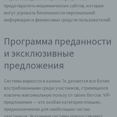
freiwilliger Angabe personenbezogener Daten
предотвратить мошеннических сайтов, которые
dient dem für die Verarbeitung Verantwortlichen
могут угрожать безопасности персональной
dazu, der betroffenen Person Inhalte oder
Leistungen anzubieten, die aufgrund der Natur der
информации и финансовых средств пользователей.
Sache nur registrierten Benutzern angeboten
werden können. Registrierten Personen steht die
Möglichkeit frei, die bei der Registrierung
Программа преданности
angegebenen personenbezogenen Daten
jederzeit abzuändern oder vollständig aus dem
Datenbestand des für die Verarbeitung
и эксклюзивные
Verantwortlichen löschen zu lassen.
предложения
Der für die Verarbeitung Verantwortliche erteilt
jeder betroffenen Person jederzeit auf Anfrage
Auskunft darüber, welche personenbezogenen
Системы верности в казино 7к делаются все более
Daten über die betroffene Person gespeichert sind.
Ferner berichtigt oder löscht der für die
востребованными среди участников, стремящихся
Verarbeitung Verantwortliche personenbezogene
извлечь максимальную пользу от своих бетсов. VIP-
Daten auf Wunsch oder Hinweis der betroffenen
Person, soweit dem keine gesetzlichen
предложения — это особая категория плюшек,
Aufbewahrungspflichten entgegenstehen. Die
предназначенная для наибольших частых
Gesamtheit der Mitarbeiter des für die Verarbeitung
участников. Указанные системы предоставляют
Verantwortlichen stehen der betroffenen Person in