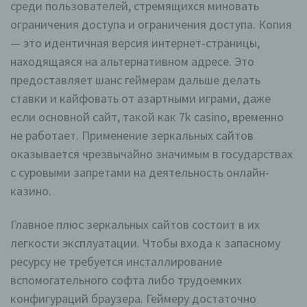
среди пользователей, стремящихся миновать
zu erhöhen, um letztlich ein optimales
ограничения доступа и ограничения доступа. Копия
Schutzniveau für die von uns verarbeiteten
personenbezogenen Daten sicherzustellen. Die
— это идентичная версия интернет-страницы,
anonymen Daten der Server-Logfiles werden
находящаяся на альтернативном адресе. Это
getrennt von allen durch eine betroffene Person
предоставляет шанс геймерам дальше делать
angegebenen personenbezogenen Daten
gespeichert.
ставки и кайфовать от азартными играми, даже
если основной сайт, такой как 7k casino, временно
Registrierung auf unserer Internetseite
не работает. Применение зеркальных сайтов
Die betroffene Person hat die Möglichkeit, sich auf der
оказывается чрезвычайно значимым в государствах
Internetseite des für die Verarbeitung Verantwortlichen
с суровыми запретами на деятельность онлайн-
unter Angabe von personenbezogenen Daten zu
registrieren. Welche personenbezogenen Daten dabei
казино.
an den für die Verarbeitung Verantwortlichen übermittelt
werden, ergibt sich aus der jeweiligen Eingabemaske,
die für die Registrierung verwendet wird. Die von der
Главное плюс зеркальных сайтов состоит в их
betroffenen Person eingegebenen personenbezogenen
легкости эксплуатации. Чтобы входа к запасному
Daten werden ausschließlich für die interne
Verwendung bei dem für die Verarbeitung
ресурсу не требуется инсталлирование
Verantwortlichen und für eigene Zwecke erhoben und
gespeichert. Der für die Verarbeitung Verantwortliche
вспомогательного софта либо трудоемких
kann die Weitergabe an einen oder mehrere
конфигураций браузера. Геймеру достаточно
Auftragsverarbeiter, beispielsweise einen