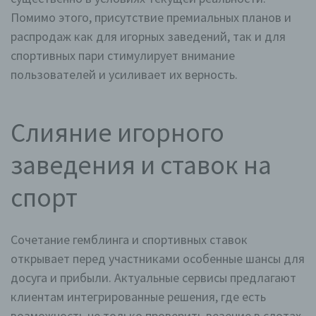
Помимо этого, присутствие премиальных планов и
распродаж как для игорных заведений, так и для
спортивных пари стимулирует внимание
пользователей и усиливает их верность.
Слияние игорного
заведения и ставок на
спорт
Сочетание гемблинга и спортивных ставок
открывает перед участниками особенные шансы для
досуга и прибыли. Актуальные сервисы предлагают
клиентам интегрированные решения, где есть
возможность не только проверить везение в слотах