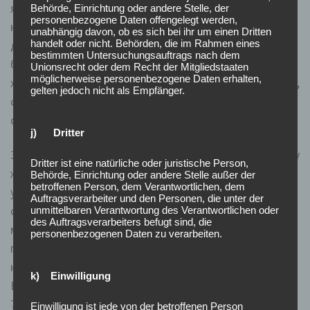
является применение кредитных карточек,
Behörde, Einrichtung oder andere Stelle, der
personenbezogene Daten offengelegt werden,
например, как Visa либо MasterCard. Такой подход
unabhängig davon, ob es sich bei ihr um einen Dritten
handelt oder nicht. Behörden, die im Rahmen eines
дает возможность сразу добавить финансы на
bestimmten Untersuchungsauftrags nach dem
баланс, что в частности значимо для тех, кто не
Unionsrecht oder dem Recht der Mitgliedstaaten
möglicherweise personenbezogene Daten erhalten,
хочет пропустить доходные коэффициенты. Однако,
gelten jedoch nicht als Empfänger.
следует иметь в виду, что отдельные банки
способны взимать сбор за такие действия.
j) Dritter
Электронные кошельки, вроде Skrill и Neteller, к тому
Dritter ist eine natürliche oder juristische Person,
же обеспечивают возможность оперативного
Behörde, Einrichtung oder andere Stelle außer der
betroffenen Person, dem Verantwortlichen, dem
увеличения аккаунта. Они отличаются высокой
Auftragsverarbeiter und den Personen, die unter der
скоростью переработки денежных переводов и
unmittelbaren Verantwortung des Verantwortlichen oder
des Auftragsverarbeiters befugt sind, die
минимальными платежами. Для тех, которые ценит
personenbezogenen Daten zu verarbeiten.
приватность и безопасность, применение
криптовалют является все более популярным.
k) Einwilligung
Биткойн и прочие электронные валюты, например
7k, дают возможность осуществлять сделки без
Einwilligung ist jede von der betroffenen Person