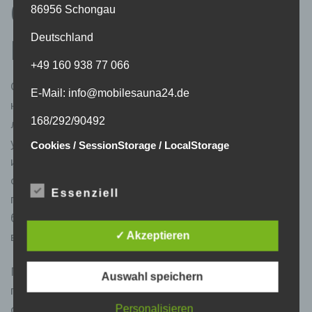
беттингового
86956 Schongau
разделения
Deutschland
+49 160 938 77 066
С целью вывести финансы с ставочного секции,
E-Mail: info@mobilesauna24.de
клиенту необходимо следовать определённым
168/292/90492
лёгким действиям. Во основную очередь,
удостоверьтесь, что ваш профиль всецело
Cookies / SessionStorage / LocalStorage
идентифицирован. Это, что каждые документы
Die Internetseiten verwenden teilweise so genannte
обязаны быть проверены и утверждены службой
Cookies, LocalStorage und SessionStorage. Dies dient
Essenziell
поддержки. В отсутствие такого действия
dazu, unser Angebot nutzerfreundlicher, effektiver und
sicherer zu machen. Local Storage und
большинство платформы не дают возможность
SessionStorage ist eine Technologie, mit welcher ihr
выполнять финансовые операции.
Browser Daten auf Ihrem Computer oder mobilen
✓ Akzeptieren
Gerät abspeichert. Cookies sind Textdateien, welche
über einen Internetbrowser auf einem Computersystem
По окончании положительной верификации в 7к,
abgelegt und gespeichert werden. Sie können die
Auswahl speichern
Verwendung von Cookies, LocalStorage und
перейдите в категорию "Касса" или "Вывод
SessionStorage durch entsprechende Einstellung in
Ihrem Browser verhindern.
средств". Здесь необходимо подобрать удобный
Personalisieren