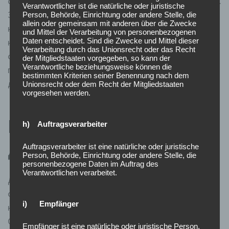
средствами делается проще, когда беты небольшие.
Verantwortlicher ist die natürliche oder juristische
Это позволяет участникам больше времени
Person, Behörde, Einrichtung oder andere Stelle, die
allein oder gemeinsam mit anderen über die Zwecke
находиться в игровом процессе и расширяет шансы
und Mittel der Verarbeitung von personenbezogenen
Daten entscheidet. Sind die Zwecke und Mittel dieser
на выигрыш. Важно помнить, что каждая игра
Verarbeitung durch das Unionsrecht oder das Recht
содержит свои характеристики и условия, поэтому
der Mitgliedstaaten vorgegeben, so kann der
Verantwortliche beziehungsweise können die
перед стартом стоит просмотреть правилами и
bestimmten Kriterien seiner Benennung nach dem
доступными опциями ставок.
Unionsrecht oder dem Recht der Mitgliedstaaten
vorgesehen werden.
Пополнение аккаунта
h) Auftragsverarbeiter
для футбольных пари
Auftragsverarbeiter ist eine natürliche oder juristische
Person, Behörde, Einrichtung oder andere Stelle, die
personenbezogene Daten im Auftrag des
Verantwortlichen verarbeitet.
Для удачного депозита счета на сайте для
спортивных ставок, игрокам предлагается
i) Empfänger
несколько надежных и оперативных вариантов.
Одним из очень распространённых вариантов
Empfänger ist eine natürliche oder juristische Person,