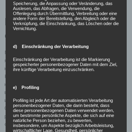
Speicherung, die Anpassung oder Veränderung, das
Auslesen, das Abfragen, die Verwendung, die
Offenlegung durch Übermittlung, Verbreitung oder eine
Кэшовые вложения:
andere Form der Bereitstellung, den Abgleich oder die
Verknüpfung, die Einschränkung, das Löschen oder die
Vernichtung.
самые низкие пределы
d) Einschränkung der Verarbeitung
Малые лимиты взносов в игорном заведении
Einschränkung der Verarbeitung ist die Markierung
являются основным моментом, который завлекает
gespeicherter personenbezogener Daten mit dem Ziel,
как начинающих игроков, так и профессионалов.
ihre künftige Verarbeitung einzuschränken.
Наименьшая ставочка — это минимальная
количество капитала, которую геймер может
e) Profiling
вложить на один раунд. В подавляющем числе
интернет-казино этот показатель варьируется от
Profiling ist jede Art der automatisierten Verarbeitung
personenbezogener Daten, die darin besteht, dass
0,10 до 1 бакса. Это позволяет участникам с
diese personenbezogenen Daten verwendet werden,
разными бюджетами участвовать в играх без
um bestimmte persönliche Aspekte, die sich auf eine
natürliche Person beziehen, zu bewerten,
существенных финансовых рисков.
insbesondere, um Aspekte bezüglich Arbeitsleistung,
wirtschaftlicher Lage, Gesundheit, persönlicher