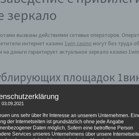
е зеркало
лотами вызваны действиями сетевых операторов. Опера
сетители интернет казино
1win casino
могут без труда о
на деньги гарантирует актуальное зеркало казино 1win
ублирующих площадок 1вин
ьку веб-адреса повторяющихся сайтов не включены в сп
enschutzerklärung
мблинговых порталов, какие предоставляют цифровые 
: 03.09.2021
сервисы. Адреса данных сайтов вносятся в общий ката
reuen uns sehr über Ihr Interesse an unserem Unternehmen. Ein
-линки. Альтернативные доменные идентификаторы спо
ng der Internetseiten ist grundsätzlich ohne jede Angabe
nenbezogener Daten möglich. Sofern eine betroffene Person
dere Services unseres Unternehmens über unsere Internetseite