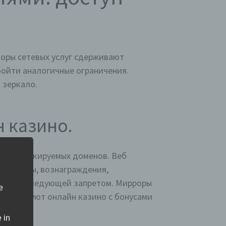
торы сетевых услуг сдерживают
бойти аналогичные ограничения.
 зеркало.
 казино.
исок блокируемых доменов. Веб
аппараты, вознаграждения,
лог с последующей запретом. Мирроры
e
собствуют онлайн казино с бонусами
 in