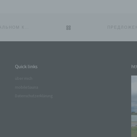
, zu einer Kennnummer, zu Standortdaten, zu einer Online-Kennung
nem oder mehreren besonderen Merkmalen, die Ausdruck der physis
logischen, genetischen, psychischen, wirtschaftlichen, kulturellen od
en Identität dieser natürlichen Person sind, identifiziert werden kann.
ZURÜCK ZUR BEITRAGSL
ХАРАКТЕРИСТИКИ ИГРОВОГО ПРОЦЕССА В ВИРТУАЛЬНОМ КАЗИНО С АКЦИЯМИ НА СРЕДСТВА.
troffene Person
fene Person ist jede identifizierte oder identifizierbare natürliche Pers
 personenbezogene Daten von dem für die Verarbeitung Verantwortli
eitet werden.
Quick links
ht
rarbeitung
über mich
mobileSauna
eitung ist jeder mit oder ohne Hilfe automatisierter Verfahren ausgefü
ng oder jede solche Vorgangsreihe im Zusammenhang mit
Datenschutzerklärung
nenbezogenen Daten wie das Erheben, das Erfassen, die Organisatio
n, die Speicherung, die Anpassung oder Veränderung, das Auslesen,
en, die Verwendung, die Offenlegung durch Übermittlung, Verbreitun
ndere Form der Bereitstellung, den Abgleich oder die Verknüpfung, di
hränkung, das Löschen oder die Vernichtung.