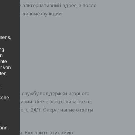
 свежее альтернативный адрес, а после
к обретет данные функции:
mens,
ng
en
chte
r von
ten
.
титься в службу поддержки игорного
ische
рячей линии. Легче всего связаться в
ежиме работы 24/7. Оперативные ответы
n
ann.
аведения. Включить эту самую