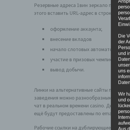
Anspr
Резервные адреса 1вин зеркало применяю
perso
этого вставить URL-адрес в строку поиск
perso
Verar
Einwi
оформление аккаунта;
Die V
внесение вкладов
der A
Perso
начало слотовых автоматов;
und i
участие в призовых чемпионатах;
Daten
unser
вывод добычи.
uns e
infor
Daten
Линки на альтернативные сайты предост
Wir h
заведения можно разнообразными вариант
und o
чат в реальном времени casino. Дежурны
lücke
perso
ещё будут предоставлены по email или т
Inter
aufwe
Рабочие ссылки на дублирующие странич
Aus d