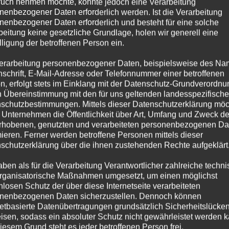
uch nehmen möchte, könnte jedoch eine Verarbeitung
тся весьма несложно. Пользователю требуется получить
nenbezogener Daten erforderlich werden. Ist die Verarbeitung
а какого-нибудь безвозмездного браузера. В итоге игро
nenbezogener Daten erforderlich und besteht für eine solche
beitung keine gesetzliche Grundlage, holen wir generell eine
lligung der betroffenen Person ein.
erarbeitung personenbezogener Daten, beispielsweise des Na
nschrift, E-Mail-Adresse oder Telefonnummer einer betroffenen
n, erfolgt stets im Einklang mit der Datenschutz-Grundverordnu
n Übereinstimmung mit den für uns geltenden landesspezifisch
schutzbestimmungen. Mittels dieser Datenschutzerklärung mö
 Unternehmen die Öffentlichkeit über Art, Umfang und Zweck de
rhobenen, genutzten und verarbeiteten personenbezogenen Da
mieren. Ferner werden betroffene Personen mittels dieser
schutzerklärung über die ihnen zustehenden Rechte aufgeklärt
авляются технической поддержкой игрового клуба. Обра
aben als für die Verarbeitung Verantwortlicher zahlreiche techn
ами: общий онлайн-чат, электронная почта, телефон го
rganisatorische Maßnahmen umgesetzt, um einen möglichst
е агенты системы помощи могут проконсультировать в р
nlosen Schutz der über diese Internetseite verarbeiteten
nenbezogenen Daten sicherzustellen. Dennoch können
елефону.
netbasierte Datenübertragungen grundsätzlich Sicherheitslücke
isen, sodass ein absoluter Schutz nicht gewährleistet werden k
ки постоянно отправляются email-рассылкой игорного з
iesem Grund steht es jeder betroffenen Person frei,