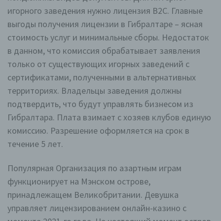
Cookies jederzeit über einen Internetbrowser oder
игорного заведения нужно лицензия B2C. Главные
andere Softwareprogramme gelöscht werden. Dies
выгоды получения лицензии в Гибралтаре – ясная
ist in allen gängigen Internetbrowsern möglich.
стоимость услуг и минимальные сборы. Недостаток
Deaktiviert die betroffene Person die Setzung von
Cookies in dem genutzten Internetbrowser, sind
в данном, что комиссия обрабатывает заявления
unter Umständen nicht alle Funktionen unserer
только от существующих игорных заведений с
Internetseite vollumfänglich nutzbar.
сертификатами, полученными в альтернативных
Erfassung von allgemeinen Daten und
территориях. Владельцы заведения должны
Informationen
подтвердить, что будут управлять бизнесом из
Die Internetseite erfasst mit jedem Aufruf der
Гибралтара. Плата взимает с хозяев клубов единую
Internetseite durch eine betroffene Person oder ein
комиссию. Разрешение оформляется на срок в
automatisiertes System eine Reihe von allgemeinen
Daten und Informationen. Diese allgemeinen Daten und
течение 5 лет.
Informationen werden in den Logfiles des Servers
gespeichert. Erfasst werden können die (1)
verwendeten Browsertypen und Versionen, (2) das
Популярная Организация по азартным играм
vom zugreifenden System verwendete
функционирует на Мэнском острове,
Betriebssystem, (3) die Internetseite, von welcher ein
zugreifendes System auf unsere Internetseite gelangt
принадлежащем Великобритании. Девушка
(sogenannte Referrer), (4) die Unterwebseiten, welche
über ein zugreifendes System auf unserer Internetseite
управляет лицензированием онлайн-казино с
angesteuert werden, (5) das Datum und die Uhrzeit