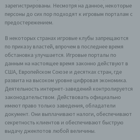
зарегистрированы. Несмотря на данное, некоторые
персоны до сих пор подходят к игровым порталам с
предостережением.
В некоторых странах игровые клубы запрещаются
по приказу властей, впрочем в последнее время
обстановка улучшается. Игровые порталы по
данным на настоящее время законно действуют в
США, Европейском Союзе и десятках стран, где
развита на высоком уровне цифровая экономика.
Деятельность интернет-заведений контролируется
законодательством. Действовать официально
имеют право только заведения, обладатели
документ. Они выплачивают налоги, обеспечивают
секретность клиентов и обеспечивают быструю
выдачу джекпотов любой величины.