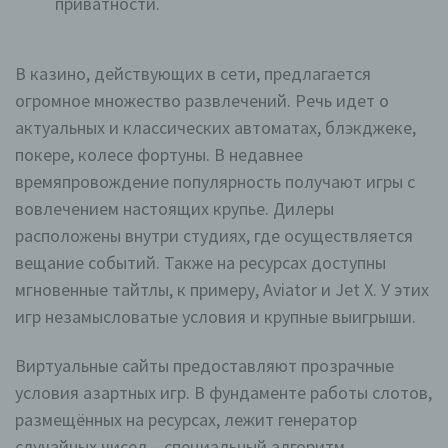
приватности.
В казино, действующих в сети, предлагается
огромное множество развлечений. Речь идет о
актуальных и классических автоматах, блэкджеке,
покере, колесе фортуны. В недавнее
времяпровождение популярность получают игры с
вовлечением настоящих крупье. Дилеры
расположены внутри студиях, где осуществляется
вещание событий. Также на ресурсах доступны
мгновенные тайтлы, к примеру, Aviator и Jet X. У этих
игр незамысловатые условия и крупные выигрыши.
Виртуальные сайты предоставляют прозрачные
условия азартных игр. В фундаменте работы слотов,
размещённых на ресурсах, лежит генератор
случайных чисел – специальный алгоритм,