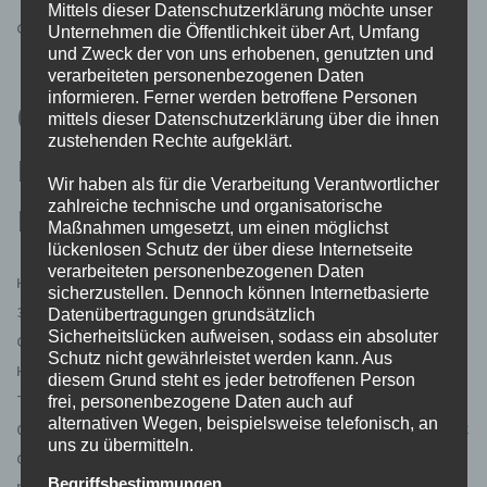
Mittels dieser Datenschutzerklärung möchte unser
сохранности личной информации пользователей.
Unternehmen die Öffentlichkeit über Art, Umfang
und Zweck der von uns erhobenen, genutzten und
verarbeiteten personenbezogenen Daten
informieren. Ferner werden betroffene Personen
Обладание лицензии в
mittels dieser Datenschutzerklärung über die ihnen
zustehenden Rechte aufgeklärt.
виде доказательства
Wir haben als für die Verarbeitung Verantwortlicher
надежности ресурса
zahlreiche technische und organisatorische
Maßnahmen umgesetzt, um einen möglichst
lückenlosen Schutz der über diese Internetseite
verarbeiteten personenbezogenen Daten
казино вулкан и иные безопасные игорные
sicherzustellen. Dennoch können Internetbasierte
заведения работают по разрешению. Сайты,
Datenübertragungen grundsätzlich
Sicherheitslücken aufweisen, sodass ein absoluter
стремящиеся предоставлять обслуживание
Schutz nicht gewährleistet werden kann. Aus
незаконно, сталкиваются с серьезными
diesem Grund steht es jeder betroffenen Person
трудностями. Финансовые организации и прочие
frei, personenbezogene Daten auch auf
alternativen Wegen, beispielsweise telefonisch, an
финансовые учреждения взаимодействуют только с
uns zu übermitteln.
официальными клубами. Это также относится к и
Begriffsbestimmungen
разработчиков программного обеспечения.