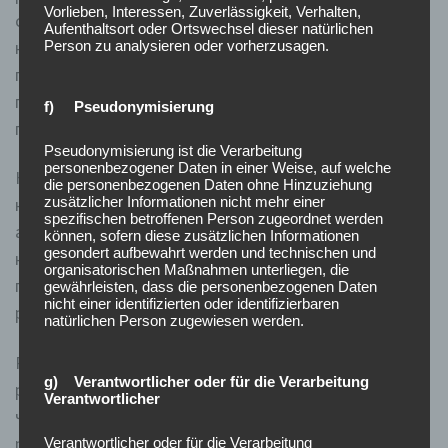
Vorlieben, Interessen, Zuverlässigkeit, Verhalten,
согласование правил в гармонию с всемирными
Aufenthaltsort oder Ortswechsel dieser natürlichen
критериями. Преобразование ориентирована на
Person zu analysieren oder vorherzusagen.
предупреждение криминальной активности,
повышение результативности защиты игроков и
f) Pseudonymisierung
противодействие лудоманией.
Pseudonymisierung ist die Verarbeitung
personenbezogener Daten in einer Weise, auf welche
На земле был создан специализированный
die personenbezogenen Daten ohne Hinzuziehung
zusätzlicher Informationen nicht mehr einer
надзорный институт – Управление по аспектам
spezifischen betroffenen Person zugeordnet werden
азартных игр Кюрасао. Она заменил Совет по
können, sofern diese zusätzlichen Informationen
gesondert aufbewahrt werden und technischen und
надзору над гэмблингом. Вследствие итог, страна
organisatorischen Maßnahmen unterliegen, die
получило способность без посредников
gewährleisten, dass die personenbezogenen Daten
nicht einer identifizierten oder identifizierbaren
регулировать игорные дома, имеющие разрешение.
natürlichen Person zugewiesen werden.
Ранее аудиты казино были простыми, а за
g) Verantwortlicher oder für die Verarbeitung
разрешение операторов занималось несколько
Verantwortlicher
частных организаций. На данный момент
разрешения предоставляет официальный
Verantwortlicher oder für die Verarbeitung