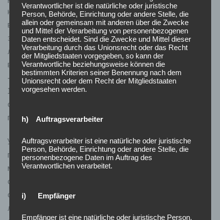
Verantwortlicher ist die natürliche oder juristische
надзорный орган – Curacao Gaming Authority. Она
Person, Behörde, Einrichtung oder andere Stelle, die
allein oder gemeinsam mit anderen über die Zwecke
выдает лицензии категорий B2B и B2C. С целью
und Mittel der Verarbeitung von personenbezogenen
запросить документа, нужно уплатить ежегодный
Daten entscheidet. Sind die Zwecke und Mittel dieser
Verarbeitung durch das Unionsrecht oder das Recht
лицензионный взнос и уплатить регистрационный
der Mitgliedstaaten vorgegeben, so kann der
взнос. Данные деньги идут власти. Величина взноса
Verantwortliche beziehungsweise können die
bestimmten Kriterien seiner Benennung nach dem
– 4000 EUR за предоставление запроса, а также
Unionsrecht oder dem Recht der Mitgliedstaaten
vorgesehen werden.
12000 EUR в календарный год. Кроме того нужно
оплачивать размером 250 EUR ежемесячным
платежом за применение URL-адреса.
h) Auftragsverarbeiter
У любого казино, лицензированного на Кюрасао, в
Auftragsverarbeiter ist eine natürliche oder juristische
Person, Behörde, Einrichtung oder andere Stelle, die
государстве должен работать представительство
personenbezogene Daten im Auftrag des
Verantwortlichen verarbeitet.
минимум с тремя основными ведущими
специалистами. Каждому клубу нужно поставить
сотрудников, ответственных за предотвращение
i) Empfänger
легализации доходов. Комитет, предоставляющая
Empfänger ist eine natürliche oder juristische Person,