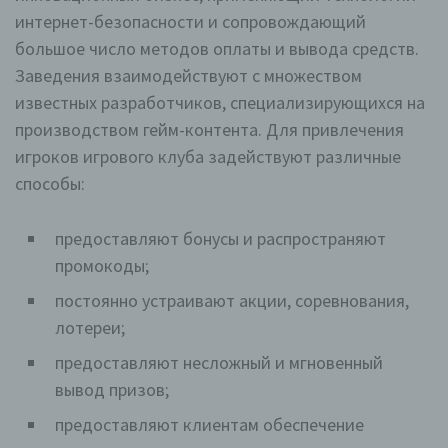
интернет-безопасности и сопровождающий
большое число методов оплаты и вывода средств.
Заведения взаимодействуют с множеством
известных разработчиков, специализирующихся на
производством гейм-контента. Для привлечения
игроков игрового клуба задействуют различные
способы:
предоставляют бонусы и распространяют
промокоды;
постоянно устраивают акции, соревнования,
лотереи;
предоставляют несложный и мгновенный
вывод призов;
предоставляют клиентам обеспечение