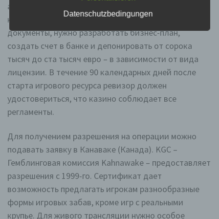
активно в течение десятилетия, по истечении
Datenschutzbedingungen
Zahlreiche Internetseiten und Server verwenden
которых возможно продлить. С целью получить
Cookies. Viele Cookies enthalten eine sogenannte
документы, нужно разработать бизнес-план,
Cookie-ID. Eine Cookie-ID ist eine eindeutige
Kennung des Cookies. Sie besteht aus einer
создать счет в банке и депонировать от сорока
Zeichenfolge, durch welche Internetseiten und
тысяч до ста тысяч евро – в зависимости от вида
Server dem konkreten Internetbrowser zugeordnet
лицензии. В течение 90 календарных дней после
werden können, in dem das Cookie gespeichert
wurde. Dies ermöglicht es den besuchten
старта игрового ресурса ревизор должен
Internetseiten und Servern, den individuellen
удостовериться, что казино соблюдает все
Browser der betroffenen Person von anderen
регламенты.
Internetbrowsern, die andere Cookies enthalten,
zu unterscheiden. Ein bestimmter Internetbrowser
kann über die eindeutige Cookie-ID wiedererkannt
Для получением разрешения на операции можно
und identifiziert werden.
подавать заявку в Канаваке (Канада). KGC –
Гемблинговая комиссия Kahnawake – предоставляет
Durch den Einsatz von Cookies kann den Nutzern
dieser Internetseite nutzerfreundlichere Services
разрешения с 1999-го. Сертификат дает
bereitstellen, die ohne die Cookie-Setzung nicht
возможность предлагать игрокам разнообразные
möglich wären.
формы игровых забав, кроме игр с реальными
Mittels eines Cookies können die Informationen
крупье. Для живого трансляции нужно особое