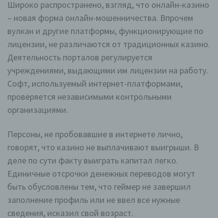
Широко распространено, взгляд, что онлайн-казино
– новая форма онлайн-мошенничества. Впрочем
вулкан и другие платформы, функционирующие по
лицензии, не различаются от традиционных казино.
Деятельность порталов регулируется
учреждениями, выдающими им лицензии на работу.
Софт, используемый интернет-платформами,
проверяется независимыми контрольными
организациями.
Персоны, не пробовавшие в интернете лично,
говорят, что казино не выплачивают выигрыши. В
деле по сути факту выиграть капитал легко.
Единичные отсрочки денежных переводов могут
быть обусловлены тем, что геймер не завершил
заполнение профиль или не ввел все нужные
сведения, исказил свой возраст.