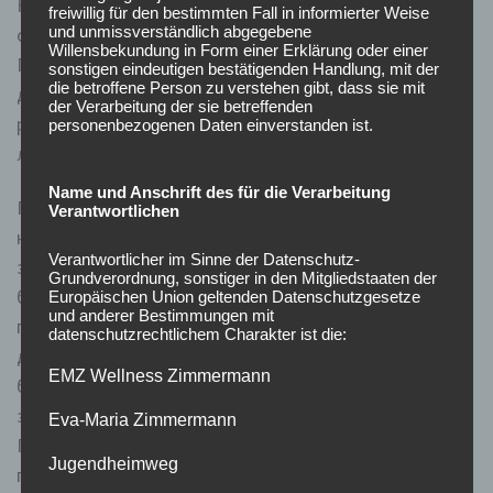
Нужное допуск на работу доступно получить на
freiwillig für den bestimmten Fall in informierter Weise
острове Анжуан, находящемся в Индийских водах.
und unmissverständlich abgegebene
Willensbekundung in Form einer Erklärung oder einer
Процесс заполнения заявки несложный. Anjouan
sonstigen eindeutigen bestätigenden Handlung, mit der
die betroffene Person zu verstehen gibt, dass sie mit
дает возможность предоставлять возможность к
der Verarbeitung der sie betreffenden
различным типам гэмблинга, используя общую
personenbezogenen Daten einverstanden ist.
лицензию.
Name und Anschrift des für die Verarbeitung
Процедура сертификации на острове Анжуан
Verantwortlichen
наиболее упрощен. Соискателю, желающему
Verantwortlicher im Sinne der Datenschutz-
запустить интернет-казино, требуется разработать
Grundverordnung, sonstiger in den Mitgliedstaaten der
бизнес-план, предоставить весь свод правил
Europäischen Union geltenden Datenschutzgesetze
und anderer Bestimmungen mit
платформы, составить для верификации процедуры
datenschutzrechtlichem Charakter ist die:
для установления личности клиентов (KYC) и
EMZ Wellness Zimmermann
борьбы с отмыванием денег (AML). Всякий
заявитель проходит внимательную оценку.
Eva-Maria Zimmermann
Профессионалы проверяют аутентичность
Jugendheimweg
представленных данных, надежность работы сайта.