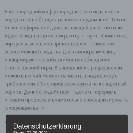
Еще очередной миф утверждает, что игра в сети
нередко способствует развитию лудомании. Тем не
менее информации, доказывающей риск того или
другого вида азартных игр, отсутствует. Кроме того,
виртуальные казино предоставляют клиентам
всевозможные средства для самоограничения,
информируют о необходимости соблюдения
ответственной игры. В заведениях с разрешением
можно в всякий момент написать в поддержку с
требованием о блокировке аккаунта на конкретный
период. Данное содействует сделать перерыв в
игровом процессе и внимательно проанализировать
следующие шаги.
Зачастую можно встретить мнение, что виртуальные
Datenschutzerklärung
казино нелегальны во всем мире. Данное
Stand: 03.09.2021