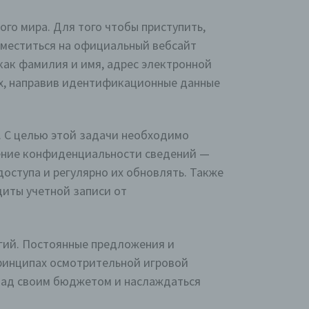
го мира. Для того чтобы приступить,
еместиться на официальный вебсайт
 как фамилия и имя, адрес электронной
ых, направив идентификационные данные
. С целью этой задачи необходимо
ечение конфиденциальности сведений —
оступа и регулярно их обновлять. Также
щиты учетной записи от
егий. Постоянные предложения и
принципах осмотрительной игровой
 над своим бюджетом и наслаждаться