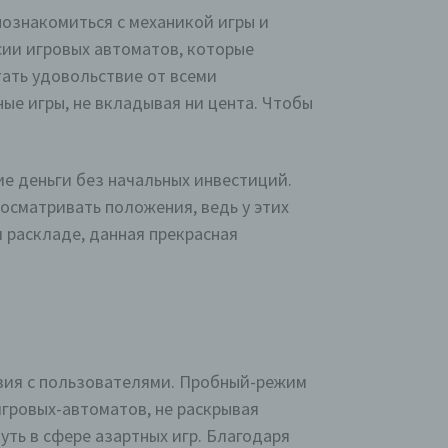
n, um
ознакомиться с механикой игры и
en, zu
cher
сии игровых автоматов, которые
alten,
ать удовольствие от всеми
oder
ые игры, не вкладывая ни цента. Чтобы
е деньги без начальных инвестиций.
осматривать положения, ведь у этих
 раскладе, данная прекрасная
n
dert
ner
вия с пользователями. Пробный-режим
гровых-автоматов, не раскрывая
 oder
уть в сфере азартных игр. Благодаря