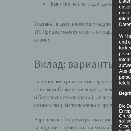
Daten
Выписка по счету для денежных т
unser
uns e
infor
Указанные шаги необходимы для обеспеч
Daten
7К. Процесс может отнять от пары време
Wir h
казино.
und o
lücke
perso
Inter
Вклад: варианты п
aufwe
Aus d
perso
Пополнение средств в интернет игровом 
telef
содержат банковские карты, электронные
Begri
и безопасность операций. Электронные ко
комиссиями. Использование криптовалют
Die Da
Europ
Grund
Впрочем необходимо рассматривать огран
soll s
Geschä
заведения задают нижние и наибольшие 
gewähr