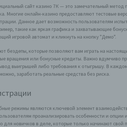
arin besteht, dass diese personenbezogenen Daten verwendet werde
ициальный сайт казино 7К — это замечательный метод п
mte persönliche Aspekte, die sich auf eine natürliche Person bezieh
en, insbesondere, um Aspekte bezüglich Arbeitsleistung, wirtschaftli
ка. Многие онлайн-казино предоставляют тестовые вер
Gesundheit, persönlicher Vorlieben, Interessen, Zuverlässigkeit, Verh
трации. Данное дает возможность пользователям испыт
haltsort oder Ortswechsel dieser natürlichen Person zu analysieren 
rzusagen.
имер, такие как яркая графика и захватывающие бонусн
щий игровой автомат и кликнуть на кнопку "Демо".
seudonymisierung
ют бездепы, которые позволяют вам играть на настоящи
onymisierung ist die Verarbeitung personenbezogener Daten in einer
ые вращения или бонусные кредиты. Важно вдумчиво пр
, auf welche die personenbezogenen Daten ohne Hinzuziehung
ывод выигрышей либо требования к отыгрышу. В каждом
licher Informationen nicht mehr einer spezifischen betroffenen Perso
rdnet werden können, sofern diese zusätzlichen Informationen geson
можно, заработать реальные средства без риска.
wahrt werden und technischen und organisatorischen Maßnahmen
iegen, die gewährleisten, dass die personenbezogenen Daten nicht ei
fizierten oder identifizierbaren natürlichen Person zugewiesen werden.
истрации
rantwortlicher oder für die Verarbeitung Verantwortlicher
обные режимы являются ключевой элемент взаимодейст
пользователям проанализировать особенности и опции и
wortlicher oder für die Verarbeitung Verantwortlicher ist die natürliche
ische Person, Behörde, Einrichtung oder andere Stelle, die allein oder
 для новичков в деле, которые только начинают свой п
nsam mit anderen über die Zwecke und Mittel der Verarbeitung von