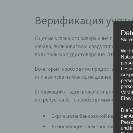
Верификация учетн
Dat
С целью успешного завершения процедур
Stand
начала, пользователю следует подготов
Wir f
водительское удостоверение. Эти докум
Nutzu
perso
Во-вторых, необходимо предоставить сви
beson
Anspr
или выписка из банка, не давнее трех ме
perso
perso
Следующий стадия включает включает в 
Verar
Einwi
потребуется быть необходимыми:
Die V
Скриншоты банковской карточки (з
der A
Perso
Верификация электронного бумаж
und i