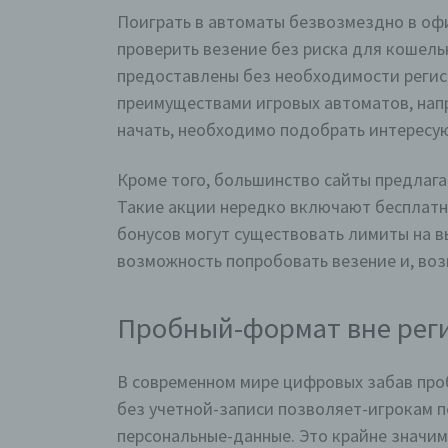
die d
Поиграть в автоматы безвозмездно в оф
bestim
bewert
проверить везение без риска для кошель
Lage, 
предоставлены без необходимости регис
Aufent
vorhe
преимуществами игровых автоматов, напр
начать, необходимо подобрать интересую
f) P
Кроме того, большинство сайты предлага
Pseud
Такие акции нередко включают бесплатн
Weise
бонусов могут существовать лимиты на в
zusätz
zugeo
возможность попробовать везение и, воз
aufbe
unterl
identi
Пробный-формат вне рег
g) Ve
В современном мире цифровых забав пр
без учетной-записи позволяет-игрокам 
Verant
jurist
персональные-данные. Это крайне значимо
gemei