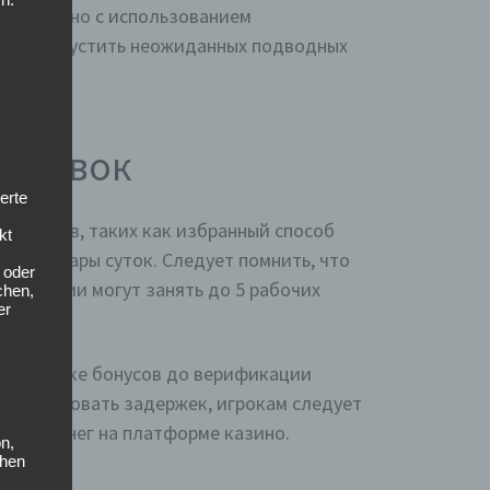
лючительно с использованием
бы не допустить неожиданных подводных
 заявок
erte
факторов, таких как избранный способ
kt
ть до пары суток. Следует помнить, что
 oder
ранзакции могут занять до 5 рабочих
chen,
er
 отработке бонусов до верификации
инимизировать задержек, игрокам следует
ятия денег на платформе казино.
on,
chen