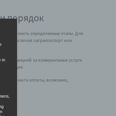
 и порядок
имо выполнить определенные этапы. Для
ность, включая загранпаспорт или
e
ься квитанцией за коммунальные услуги
 in
 и локация.
мого варианта оплаты, возможно,
mens,
ng
en