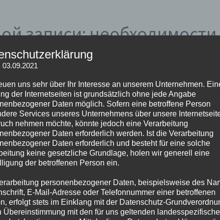
ой записи: необходимости
enschutzerklärung
ы утверждения аккаунта в виртуальном казино необход
: 03.09.2021
иться к фотокопии удостоверений, подтверждающих лич
reuen uns sehr über Ihr Interesse an unserem Unternehmen. Ein
енты обязаны быть понятными и современными.
ng der Internetseiten ist grundsätzlich ohne jede Angabe
nenbezogener Daten möglich. Sofern eine betroffene Person
детельства адреса проживания. Указанное может являт
dere Services unseres Unternehmens über unsere Internetseite
uch nehmen möchte, könnte jedoch eine Verarbeitung
сяцев. Убедитесь, что на документе отображены фамилия
nenbezogener Daten erforderlich werden. Ist die Verarbeitung
nenbezogener Daten erforderlich und besteht für eine solche
себя проверение денежных данных. Согласно используе
beitung keine gesetzliche Grundlage, holen wir generell eine
lligung der betroffenen Person ein.
erarbeitung personenbezogener Daten, beispielsweise des Na
акрывая CVV и часть числа).
nschrift, E-Mail-Adresse oder Telefonnummer einer betroffenen
n, erfolgt stets im Einklang mit der Datenschutz-Grundverordnu
ника.
n Übereinstimmung mit den für uns geltenden landesspezifisch