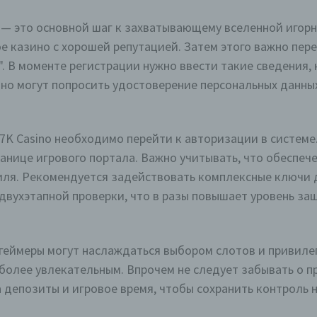
 — это основной шаг к захватывающему вселенной игорно
е казино с хорошей репутацией. Затем этого важно пер
. В моменте регистрации нужно ввести такие сведения,
ино могут попросить удостоверение персональных данн
7K Casino необходимо перейти к авторизации в системе
транице игрового портала. Важно учитывать, что обесп
ля. Рекомендуется задействовать комплексные ключи д
вухэтапной проверки, что в разы повышает уровень за
 геймеры могут наслаждаться выбором слотов и привил
более увлекательным. Впрочем не следует забывать о 
 депозиты и игровое время, чтобы сохранить контроль