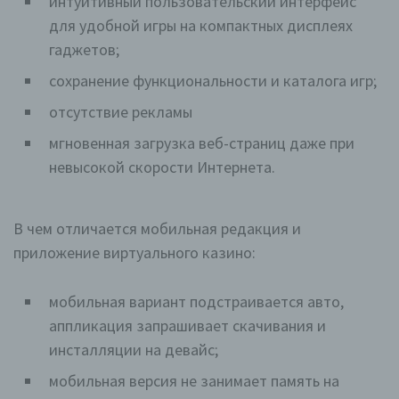
интуитивный пользовательский интерфейс
freiwilliger Angabe personenbezogener Daten
для удобной игры на компактных дисплеях
dient dem für die Verarbeitung Verantwortlichen
dazu, der betroffenen Person Inhalte oder
гаджетов;
Leistungen anzubieten, die aufgrund der Natur der
Sache nur registrierten Benutzern angeboten
сохранение функциональности и каталога игр;
werden können. Registrierten Personen steht die
отсутствие рекламы
Möglichkeit frei, die bei der Registrierung
angegebenen personenbezogenen Daten
мгновенная загрузка веб-страниц даже при
jederzeit abzuändern oder vollständig aus dem
невысокой скорости Интернета.
Datenbestand des für die Verarbeitung
Verantwortlichen löschen zu lassen.
Der für die Verarbeitung Verantwortliche erteilt
В чем отличается мобильная редакция и
jeder betroffenen Person jederzeit auf Anfrage
приложение виртуального казино:
Auskunft darüber, welche personenbezogenen
Daten über die betroffene Person gespeichert sind.
Ferner berichtigt oder löscht der für die
мобильная вариант подстраивается авто,
Verarbeitung Verantwortliche personenbezogene
аппликация запрашивает скачивания и
Daten auf Wunsch oder Hinweis der betroffenen
Person, soweit dem keine gesetzlichen
инсталляции на девайс;
Aufbewahrungspflichten entgegenstehen. Die
мобильная версия не занимает память на
Gesamtheit der Mitarbeiter des für die Verarbeitung
Verantwortlichen stehen der betroffenen Person in