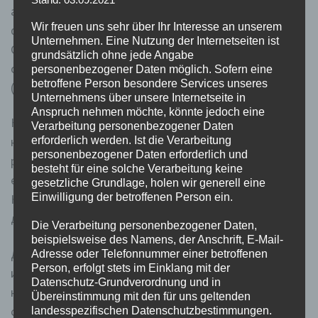
автоматы на всевозможную тему – от обычной
Wir freuen uns sehr über Ihr Interesse an unserem
фруктовой до легенд и исторических приключений.
Unternehmen. Eine Nutzung der Internetseiten ist
Современные видеосимуляторы – это комбинация
grundsätzlich ohne jede Angabe
отличной изображения, анимации и инноваций
personenbezogener Daten möglich. Sofern eine
betroffene Person besondere Services unseres
(активные дополнительные игры, 3D-графика и др.).
Unternehmens über unsere Internetseite in
Anspruch nehmen möchte, könnte jedoch eine
Карточные столы – отдельная категория аппаратов
Verarbeitung personenbezogener Daten
на настоящие средства. Тут можно обнаружить
erforderlich werden. Ist die Verarbeitung
personenbezogener Daten erforderlich und
разнообразные версий колеса фортуны –
besteht für eine solche Verarbeitung keine
европейскую, американскую, французскую и прочие.
gesetzliche Grundlage, holen wir generell eine
Einwilligung der betroffenen Person ein.
Кроме того в разделе есть покер, шмен де фер,
двадцать одно.
Die Verarbeitung personenbezogener Daten,
beispielsweise des Namens, der Anschrift, E-Mail-
Для на веб-сайте функционирует поисковой
Adresse oder Telefonnummer einer betroffenen
Person, erfolgt stets im Einklang mit der
инструмент поиска, где можно определять
Datenschutz-Grundverordnung und in
настройки и отображать на экране нужные слоты в
Übereinstimmung mit den für uns geltenden
соответствии с выбранными критериями поиска. К
landesspezifischen Datenschutzbestimmungen.