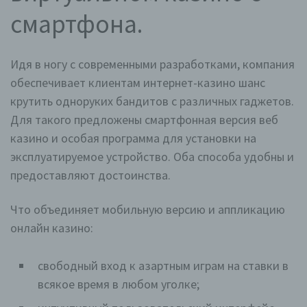
Paketdienstleister, veranlassen, der die
смартфона.
personenbezogenen Daten ebenfalls ausschließlich für
eine interne Verwendung, die dem für die Verarbeitung
Verantwortlichen zuzurechnen ist, nutzt.
Идя в ногу с современными разработками, компания
Durch eine Registrierung auf der Internetseite des
für die Verarbeitung Verantwortlichen wird ferner
обеспечивает клиентам интернет-казино шанс
die vom Internet-Service-Provider (ISP) der
крутить одноруких бандитов с различных гаджетов.
betroffenen Person vergebene IP-Adresse, das
Для такого предложены смартфонная версия веб
Datum sowie die Uhrzeit der Registrierung
gespeichert. Die Speicherung dieser Daten erfolgt
казино и особая программа для установки на
vor dem Hintergrund, dass nur so der Missbrauch
эксплуатируемое устройство. Оба способа удобны и
unserer Dienste verhindert werden kann, und
предоставляют достоинства.
diese Daten im Bedarfsfall ermöglichen,
begangene Straftaten aufzuklären. Insofern ist die
Speicherung dieser Daten zur Absicherung des für
Что объединяет мобильную версию и аппликацию
die Verarbeitung Verantwortlichen erforderlich.
онлайн казино:
Eine Weitergabe dieser Daten an Dritte erfolgt
grundsätzlich nicht, sofern keine gesetzliche
Pflicht zur Weitergabe besteht oder die Weitergabe
свободный вход к азартным играм на ставки в
der Strafverfolgung dient.
всякое время в любом уголке;
Die Registrierung der betroffenen Person unter