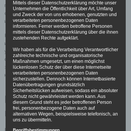
Mittels dieser Datenschutzerklärung möchte unser
примеру, аппараты конкретного разработчика или
Unternehmen die Öffentlichkeit über Art, Umfang
определенной тематики, свежие включенные
und Zweck der von uns erhobenen, genutzten und
игровые приложения, топовые и прочие.
verarbeiteten personenbezogenen Daten
informieren. Ferner werden betroffene Personen
mittels dieser Datenschutzerklärung über die ihnen
Категория Лайв Казино объединил в своём составе
zustehenden Rechte aufgeklärt.
игры с участием реальных крупье. Дилеры
Wir haben als für die Verarbeitung Verantwortlicher
устраивают эфиры в лайв-режиме и коммуницируют
zahlreiche technische und organisatorische
с геймерами – регистрируют пари, реагируют на
Maßnahmen umgesetzt, um einen möglichst
запросы. Данное создает ауру истинного игорного
lückenlosen Schutz der über diese Internetseite
verarbeiteten personenbezogenen Daten
клуба.
sicherzustellen. Dennoch können Internetbasierte
Datenübertragungen grundsätzlich
Sicherheitslücken aufweisen, sodass ein absoluter
Бонусная система
Schutz nicht gewährleistet werden kann. Aus
diesem Grund steht es jeder betroffenen Person
frei, personenbezogene Daten auch auf
игорного заведения
alternativen Wegen, beispielsweise telefonisch, an
uns zu übermitteln.
Премиальная инициатива интернет игорного
Begriffsbestimmungen