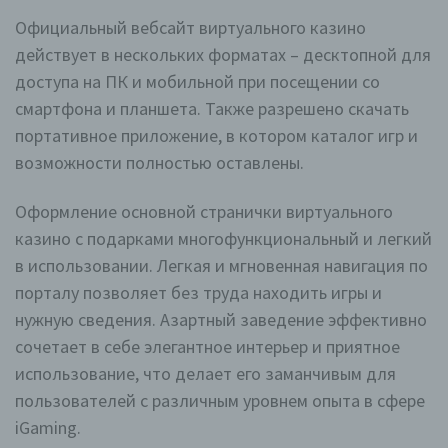
Официальный вебсайт виртуального казино
действует в нескольких форматах – десктопной для
доступа на ПК и мобильной при посещении со
смартфона и планшета. Также разрешено скачать
портативное приложение, в котором каталог игр и
возможности полностью оставлены.
Оформление основной странички виртуального
казино с подарками многофункциональный и легкий
в использовании. Легкая и мгновенная навигация по
порталу позволяет без труда находить игры и
нужную сведения. Азартный заведение эффективно
сочетает в себе элегантное интерьер и приятное
использование, что делает его заманчивым для
пользователей с различным уровнем опыта в сфере
iGaming.