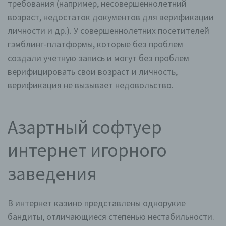
требования (например, несовершеннолетний
возраст, недостаток документов для верификации
личности и др.). У совершеннолетних посетителей
гэмблинг-платформы, которые без проблем
создали учетную запись и могут без проблем
верифицировать свои возраст и личность,
верификация не вызывает недовольство.
Азартный софтуер
интернет игорного
заведения
В интернет казино представлены однорукие
бандиты, отличающиеся степенью нестабильности.