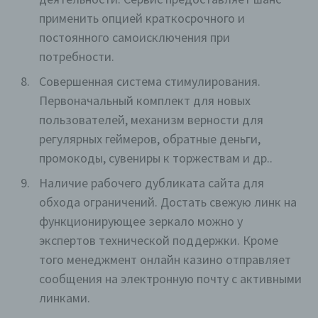
применить опцией краткосрочного и
постоянного самоисключения при
потребности.
Совершенная система стимулирования.
Первоначальный комплект для новых
пользователей, механизм верности для
регулярных геймеров, обратные деньги,
промокоды, сувениры к торжествам и др..
Наличие рабочего дубликата сайта для
обхода ограничений. Достать свежую линк на
функционирующее зеркало можно у
экспертов технической поддержки. Кроме
того менеджмент онлайн казино отправляет
сообщения на электронную почту с активными
линками.