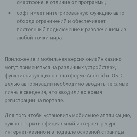
смартфоне, в отличие от программы;
diesem Zusammenhang als Ansprechpartner zur
софт имеет интегрированную функцию авто
Verfügung.
обхода ограничений и обеспечивает
Kontaktmöglichkeit über die Internetseite
постоянный подключение к развлечениям из
Die Internetseite enthält aufgrund von gesetzlichen
любой точки мира.
Vorschriften Angaben, die eine schnelle elektronische
Kontaktaufnahme zu unserem Unternehmen sowie
eine unmittelbare Kommunikation mit uns ermöglichen,
was ebenfalls eine allgemeine Adresse der
Приложение и мобильная версия онлайн казино
sogenannten elektronischen Post (E-Mail-Adresse)
могут применяться на различных устройствах,
umfasst. Sofern eine betroffene Person per E-Mail oder
über ein Kontaktformular den Kontakt mit dem für die
функционирующих на платформе Android и iOS. С
Verarbeitung Verantwortlichen aufnimmt, werden die
целью авторизации необходимо вводить те самые
von der betroffenen Person übermittelten
personenbezogenen Daten automatisch gespeichert.
личные сведения, что вводили во время
Solche auf freiwilliger Basis von einer betroffenen
Person an den für die Verarbeitung Verantwortlichen
регистрации на портале.
übermittelten personenbezogenen Daten werden für
Zwecke der Bearbeitung oder der Kontaktaufnahme
zur betroffenen Person gespeichert. Es erfolgt keine
Для того чтобы установить мобильное аппликацию,
Weitergabe dieser personenbezogenen Daten an
нужно открыть официальный интернет-ресурс
Dritte.
интернет-казино и в подвале основной страницы
Kommentarfunktion im Blog auf der Internetseite