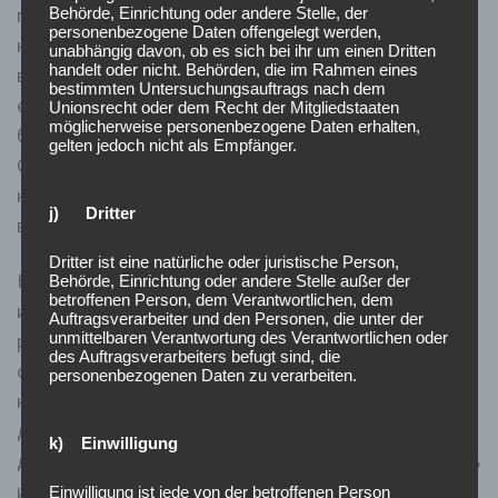
просмотреть положения первоначального
Behörde, Einrichtung oder andere Stelle, der
personenbezogene Daten offengelegt werden,
комплекта поощрений и использовать его наиболее
unabhängig davon, ob es sich bei ihr um einen Dritten
handelt oder nicht. Behörden, die im Rahmen eines
выгодно. Не следует спешить – вследствие этого
bestimmten Untersuchungsauftrags nach dem
есть риск потерять заманчивое предложение и
Unionsrecht oder dem Recht der Mitgliedstaaten
möglicherweise personenbezogene Daten erhalten,
больше не иметь возможности активировать его.
gelten jedoch nicht als Empfänger.
Стартовый приз помогает в разы наращивать
капитал геймера и реально повысить его
j) Dritter
возможности на успех.
Dritter ist eine natürliche oder juristische Person,
Когда знаний участия на виртуальном казино не
Behörde, Einrichtung oder andere Stelle außer der
betroffenen Person, dem Verantwortlichen, dem
имеется, следует использовать демонстрационным
Auftragsverarbeiter und den Personen, die unter der
unmittelbaren Verantwortung des Verantwortlichen oder
режимом слот-машин. Это бесплатная вариация
des Auftragsverarbeiters befugt sind, die
слотов с схожим алгоритмом выявления победных
personenbezogenen Daten zu verarbeiten.
комбинаций, набором спецсимволов и
дополнительных возможностей. Пробная версия
k) Einwilligung
дает возможность без денежных рисков опробовать
игровые автоматы, изучить доступными акциями и
Einwilligung ist jede von der betroffenen Person