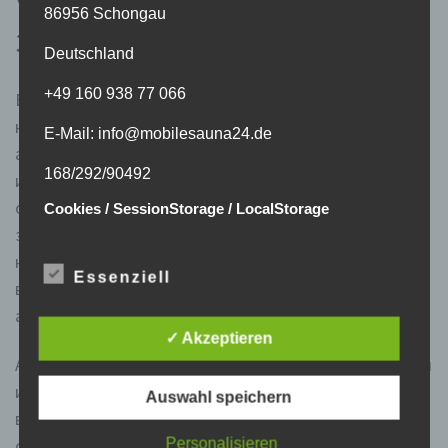
86956 Schongau
заведения
Deutschland
+49 160 938 77 066
Если вход к официальному порталу интернет-
казино заблокирован, можно воспользоваться
E-Mail: info@mobilesauna24.de
актуальное зеркало. Провайдер предлагает этот
168/292/90492
инструмент в качестве эффективного способа
обхода запретов. Под зеркалом веб игорного
Cookies / SessionStorage / LocalStorage
заведения стоит рассматривать запасной ресурс, в
Die Internetseiten verwenden teilweise so genannte
котором полностью воспроизведены оформление и
Cookies, LocalStorage und SessionStorage. Dies dient
Essenziell
возможности основного веб-сайта. Актуальные
dazu, unser Angebot nutzerfreundlicher, effektiver und
sicherer zu machen. Local Storage und
альтернативы размещаются на других доменных.
SessionStorage ist eine Technologie, mit welcher ihr
Browser Daten auf Ihrem Computer oder mobilen
✓ Akzeptieren
Gerät abspeichert. Cookies sind Textdateien, welche
Актуальные зеркала непрерывно предоставлены для
über einen Internetbrowser auf einem Computersystem
abgelegt und gespeichert werden. Sie können die
игроков, так как при ограничении доступа одной
Auswahl speichern
Verwendung von Cookies, LocalStorage und
веб-ссылки провайдер размещает зеркальные
SessionStorage durch entsprechende Einstellung in
Ihrem Browser verhindern.
страницы на других IP-адресах. Таким образом,
Personalisieren