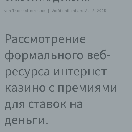
von
ThomasHerrmann
|
Veröffentlicht am
Mai 2, 2025
Рассмотрение
формального веб-
ресурса интернет-
казино с премиями
для ставок на
деньги.