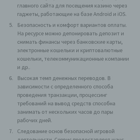
главного сайта для посещения казино через
гаджеты, работающие на базе Android и iOS.
Безопасность и комфорт вариантов оплаты.
На ресурсе можно депонировать депозит и
снимать финансы через банковские карты,
электронные кошельки и криптовалютные
кошельки, телекоммуникационные компании
и др..
Высокая темп денежных переводов. В
зависимости с определенного способа
проведения транзакции, процессинг
требований на вывод средств способна
занимать от нескольких часов до пары
рабочих дней.
Следование основ безопасной игровой
деятельности. Сервис предоставляет шанс