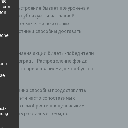
chte
r von
асто их устроение бывает приурочена к
ten
йных игр публикуется на главной
пригласительные. На некоторых
.
чаю, участники способны доставать
ische
от.
осле окончания акции билеты-победители
n
ансовые награды. Распределение фонда
ann.
 случае с соревнованиями, не требуется.
ise
ля участника способны предоставлять
 объему эти часто сопоставимы с
 Довольно приобрести пропуск всяким
hutz-
огут быть различные темы, но
rung
n.