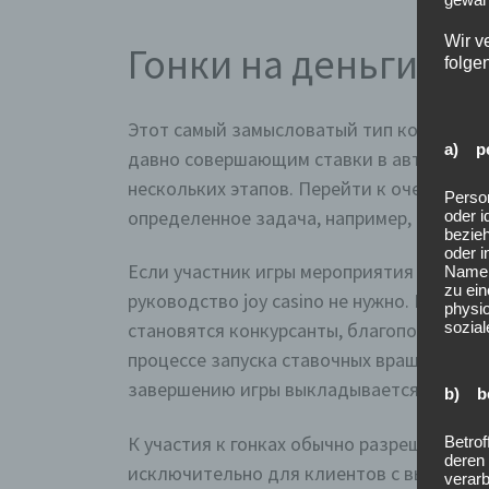
Wir v
Гонки на деньги
folge
Этот самый замысловатый тип конкурса в
a) p
давно совершающим ставки в автоматах.
нескольких этапов. Перейти к очередно
Person
определенное задача, например, выиграт
oder i
bezieh
oder i
Если участник игры мероприятия выполн
Namen
zu ei
руководство joy casino не нужно. При д
physio
sozial
становятся конкурсанты, благополучно 
процессе запуска ставочных вращений. М
завершению игры выкладывается в нужно
b) be
К участия к гонках обычно разрешается 
Betrof
deren
исключительно для клиентов с высокими
verarb