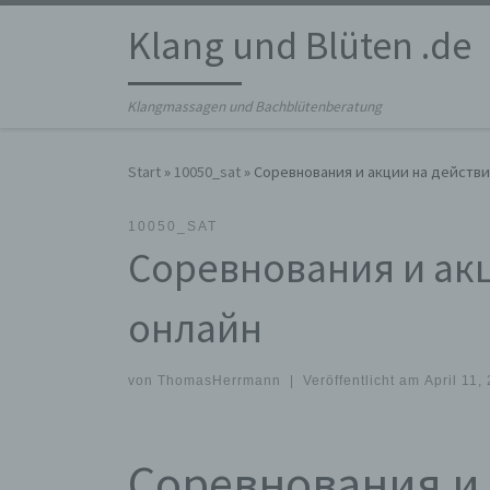
Zum Inhalt springen
Klang und Blüten .de
Klangmassagen und Bachblütenberatung
Start
»
10050_sat
»
Соревнования и акции на действи
10050_SAT
Соревнования и ак
онлайн
von
ThomasHerrmann
|
Veröffentlicht am
April 11,
Соревнования и