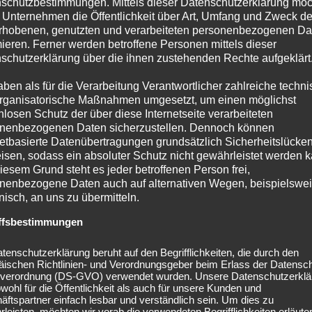
schutzbestimmungen. Mittels dieser Datenschutzerklärung mö
 Unternehmen die Öffentlichkeit über Art, Umfang und Zweck de
еи часто проводятся в азартных клубах периодически. Ч
rhobenen, genutzten und verarbeiteten personenbezogenen Da
Году или 8 марта. Сведения о организации новых лотере
mieren. Ferner werden betroffene Personen mittels dieser
тия на ивенте гости интернет-казино с бонусами берут 
schutzerklärung über die ihnen zustehenden Rechte aufgeklärt
вание денег на указанные объёмы. В каком порядке обы
aben als für die Verarbeitung Verantwortlicher zahlreiche techn
ше всего купить, тем выше будут возможности на джекп
rganisatorische Maßnahmen umgesetzt, um einen möglichst
nlosen Schutz der über diese Internetseite verarbeiteten
ои даты. В большинстве ситуаций они длятся неделю. П
nenbezogenen Daten sicherzustellen. Dennoch können
netbasierte Datenübertragungen grundsätzlich Sicherheitslücke
ел. Те, которые купил/завладел ихние, вручаются фин
isen, sodass ein absoluter Schutz nicht gewährleistet werden k
тслеживать индивидуальным прогрессом по списку, как в
iesem Grund steht es jeder betroffenen Person frei,
 способом.
nenbezogene Daten auch auf alternativen Wegen, beispielswe
onisch, an uns zu übermitteln.
игр благодаря приобретений талонов. Иногда деньги д
ffsbestimmungen
ых аппаратов. Объемы призов в лотереях — крупные. По
tenschutzerklärung beruht auf den Begrifflichkeiten, die durch den
равлять запрос на включение в событии не необходимо.
äischen Richtlinien- und Verordnungsgeber beim Erlass der Datensc
ие с правилами мероприятия. У тиражных розыгрышей м
verordnung (DS-GVO) verwendet wurden. Unsere Datenschutzerklä
owohl für die Öffentlichkeit als auch für unsere Kunden und
аются постоянными.
ftspartner einfach lesbar und verständlich sein. Um dies zu
leisten, möchten wir vorab die verwendeten Begrifflichkeiten erläuter