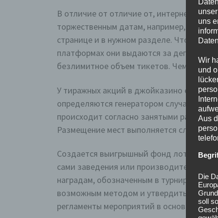
Daten
unser
В отличие от отличие от, интернет-лотер
uns e
торжественным датам, например, Новому 
infor
странице и в нужном разделе. Чтобы учас
Daten
платформах они выдаются за депозитиро
Wir h
безлимитное объем тикетов. Чем их боль
und o
lücke
У тиражных акций в джойказино есть св
perso
Inter
определяются генератором случайных чис
aufwe
происходит согласно занятыми рангами. О
Aus d
Размещение мест выполняется случайным
perso
telef
Создается выигрышный фонд лотерейных 
Begri
сами заведения или производители игров
Die Da
наградам, обозначенным в турнирах. Отп
Europ
возможным методом и утвердить одобрен
Grund
soll s
регламенты мероприятий в основном ост
Geschä
gewähr