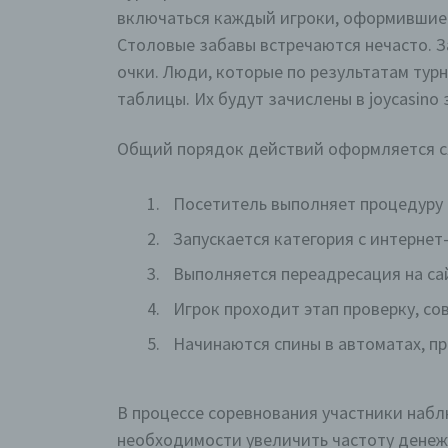
включаться каждый игроки, оформившие 
Столовые забавы встречаются нечасто. З
очки. Люди, которые по результатам тур
таблицы. Их будут зачислены в joycasin
Общий порядок действий оформляется 
Посетитель выполняет процедуру р
Запускается категория с интернет
Выполняется переадресация на са
Игрок проходит этап проверку, со
Начинаются спины в автоматах, пр
В процессе соревнования участники набл
необходимости увеличить частоту денежн