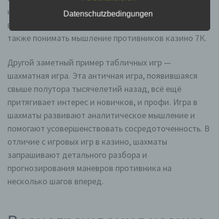
необходимо знать ключевые комбинации карт,
Datenschutzbedingungen
Zahlreiche Internetseiten und Server verwenden
включая такие, как flush или последовательность, а
Cookies. Viele Cookies enthalten eine sogenannte
Cookie-ID. Eine Cookie-ID ist eine eindeutige
также понимать мышление противников казино 7К.
Kennung des Cookies. Sie besteht aus einer
Zeichenfolge, durch welche Internetseiten und
Другой заметный пример табличных игр —
Server dem konkreten Internetbrowser zugeordnet
werden können, in dem das Cookie gespeichert
шахматная игра. Эта античная игра, появившаяся
wurde. Dies ermöglicht es den besuchten
свыше полутора тысячелетий назад, всё ещё
Internetseiten und Servern, den individuellen
притягивает интерес и новичков, и профи. Игра в
Browser der betroffenen Person von anderen
Internetbrowsern, die andere Cookies enthalten,
шахматы развивают аналитическое мышление и
zu unterscheiden. Ein bestimmter Internetbrowser
помогают усовершенствовать сосредоточенность. В
kann über die eindeutige Cookie-ID wiedererkannt
отличие с игровых игр в казино, шахматы
und identifiziert werden.
запрашивают детального разбора и
Durch den Einsatz von Cookies kann den Nutzern
прогнозирования маневров противника на
dieser Internetseite nutzerfreundlichere Services
несколько шагов вперед.
bereitstellen, die ohne die Cookie-Setzung nicht
möglich wären.
Mittels eines Cookies können die Informationen