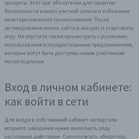
аккаунта. Этот шаг обязателен для гарантии
безопасности вашего учетной записи и избежания
неавторизованного проникновения. После
активирования можно зайти в аккаунт и стартовать
игру. Не упустите также просмотреть с условиями
использования и поощрительными предложениями,
которые могут быть доступны новым участникам
после подписки.
Вход в личном кабинете:
как войти в сети
Для входа в собственный кабинет на портале
игорного заведения нужно выполнить ряду
несложным действиям. Сначала всего, убедитесь,