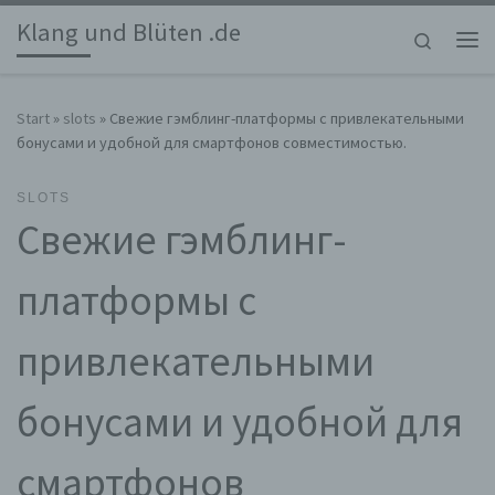
Klang und Blüten .de
Zum Inhalt springen
Search
Me
Start
»
slots
»
Свежие гэмблинг-платформы с привлекательными
бонусами и удобной для смартфонов совместимостью.
SLOTS
Свежие гэмблинг-
платформы с
привлекательными
бонусами и удобной для
смартфонов