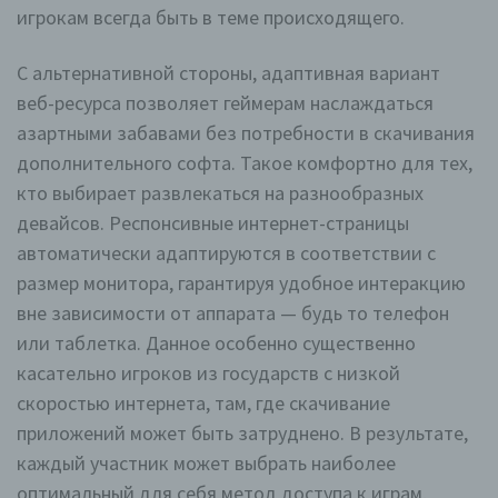
игрокам всегда быть в теме происходящего.
zu erhöhen, um letztlich ein optimales
Schutzniveau für die von uns verarbeiteten
personenbezogenen Daten sicherzustellen. Die
С альтернативной стороны, адаптивная вариант
anonymen Daten der Server-Logfiles werden
веб-ресурса позволяет геймерам наслаждаться
getrennt von allen durch eine betroffene Person
азартными забавами без потребности в скачивания
angegebenen personenbezogenen Daten
gespeichert.
дополнительного софта. Такое комфортно для тех,
кто выбирает развлекаться на разнообразных
Registrierung auf unserer Internetseite
девайсов. Респонсивные интернет-страницы
Die betroffene Person hat die Möglichkeit, sich auf der
автоматически адаптируются в соответствии с
Internetseite des für die Verarbeitung Verantwortlichen
unter Angabe von personenbezogenen Daten zu
размер монитора, гарантируя удобное интеракцию
registrieren. Welche personenbezogenen Daten dabei
вне зависимости от аппарата — будь то телефон
an den für die Verarbeitung Verantwortlichen übermittelt
werden, ergibt sich aus der jeweiligen Eingabemaske,
или таблетка. Данное особенно существенно
die für die Registrierung verwendet wird. Die von der
касательно игроков из государств с низкой
betroffenen Person eingegebenen personenbezogenen
Daten werden ausschließlich für die interne
скоростью интернета, там, где скачивание
Verwendung bei dem für die Verarbeitung
Verantwortlichen und für eigene Zwecke erhoben und
приложений может быть затруднено. В результате,
gespeichert. Der für die Verarbeitung Verantwortliche
каждый участник может выбрать наиболее
kann die Weitergabe an einen oder mehrere
Auftragsverarbeiter, beispielsweise einen
оптимальный для себя метод доступа к играм,