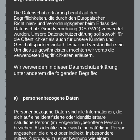
кошельки, такие как Skrill или Neteller, обычно
Die Datenschutzerklärung beruht auf den
выполняют запросы в течение 24 ч.. В то время, как
Begrifflichkeiten, die durch den Europäischen
финансовые переводы способны занять вплоть до 5
Richtlinien- und Verordnungsgeber beim Erlass der
Datenschutz-Grundverordnung (DS-GVO) verwendet
рабочих дней. Нужно заметить, что некоторые
wurden. Unsere Datenschutzerklärung soll sowohl für
игорные заведения содержат свои локальные
die Öffentlichkeit als auch für unsere Kunden und
Geschäftspartner einfach lesbar und verständlich sein.
регламенты, которые в состоянии увеличить время
Um dies zu gewährleisten, möchten wir vorab die
ожидания казино 7К.
verwendeten Begrifflichkeiten erläutern.
Wir verwenden in dieser Datenschutzerklärung
Пределы на вывод средств также различаются в
unter anderem die folgenden Begriffe:
зависимости от казино и выбранного метода.
Типичный нижний лимит составляет около 10-20
долларов, тогда как наибольшие лимиты способны
a) personenbezogene Daten
достигать нескольких тысяч долларов в месяц.
Personenbezogene Daten sind alle Informationen, die
Следует учитывать, что для больших выигрышей
sich auf eine identifizierte oder identifizierbare
может требоваться идентификация персональных
natürliche Person (im Folgenden „betroffene Person")
beziehen. Als identifizierbar wird eine natürliche Person
данных, что может увеличить время ожидания к
angesehen, die direkt oder indirekt, insbesondere
процессу вывода. Регулярная верификация условий
mittels Zuordnung zu einer Kennung wie einem