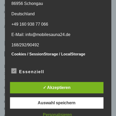
86956 Schongau
на средства. Не стоит упускать из виду о важности
контроля финансами: это способствует управлять
Deutschland
траты и минимизировать возможные проигрыши в
+49 160 938 77 066
долгосрочном плане.
E-Mail: info@mobilesauna24.de
Настольные и игральные
168/292/90492
развлечения
Cookies / SessionStorage / LocalStorage
Die Internetseiten verwenden teilweise so genannte
Игровые и покерные забавы удерживают
Cookies, LocalStorage und SessionStorage. Dies dient
Essenziell
значительное положение в сфере веселья. Они не
dazu, unser Angebot nutzerfreundlicher, effektiver und
sicherer zu machen. Local Storage und
только улучшают тактическое мышление, но и
SessionStorage ist eine Technologie, mit welcher ihr
собирают игроков за одним столом. Рассмотреть, к
Browser Daten auf Ihrem Computer oder mobilen
✓ Akzeptieren
Gerät abspeichert. Cookies sind Textdateien, welche
примеру, покерная игра — одна из топовых игр с
über einen Internetbrowser auf einem Computersystem
картами, которая заставляет игроков иметь
abgelegt und gespeichert werden. Sie können die
Auswahl speichern
Verwendung von Cookies, LocalStorage und
навыков блефа и таланта анализировать шаги
SessionStorage durch entsprechende Einstellung in
Ihrem Browser verhindern.
оппонентов. Для успешной игры в карточную игру
Personalisieren