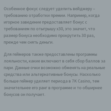
Cookies jederzeit über einen Internetbrowser oder
Особенное фокус следует уделить вейджеру –
andere Softwareprogramme gelöscht werden. Dies
ist in allen gängigen Internetbrowsern möglich.
требованию отработки премии. Например, когда
Deaktiviert die betroffene Person die Setzung von
игорное заведение предоставляет бонус с
Cookies in dem genutzten Internetbrowser, sind
требованием по отыгрышу x30, это значит, что
unter Umständen nicht alle Funktionen unserer
Internetseite vollumfänglich nutzbar.
размер бонуса необходимо прокрутить 30 раз,
прежде чем снять деньги.
Erfassung von allgemeinen Daten und
Informationen
Для геймеров также предоставлены программы
Die Internetseite erfasst mit jedem Aufruf der
лояльности, какие включают в себя сбор баллов за
Internetseite durch eine betroffene Person oder ein
automatisiertes System eine Reihe von allgemeinen
пари. Данные очки возможно обменять на реальные
Daten und Informationen. Diese allgemeinen Daten und
средства или альтернативные бонусы. Насколько
Informationen werden in den Logfiles des Servers
gespeichert. Erfasst werden können die (1)
больше геймер уделяет периода в 7K Casino, тем
verwendeten Browsertypen und Versionen, (2) das
vom zugreifenden System verwendete
значительнее его ранг в программе и то обширнее
Betriebssystem, (3) die Internetseite, von welcher ein
бонусов он получает.
zugreifendes System auf unsere Internetseite gelangt
(sogenannte Referrer), (4) die Unterwebseiten, welche
über ein zugreifendes System auf unserer Internetseite
angesteuert werden, (5) das Datum und die Uhrzeit