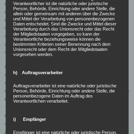
игровые автоматы часто имеют всего три барабана
Verantwortlicher ist die natürliche oder juristische
Person, Behörde, Einrichtung oder andere Stelle, die
и минимум линий выигрыша, что делает их
allein oder gemeinsam mit anderen über die Zwecke
und Mittel der Verarbeitung von personenbezogenen
идеальными для тех, кто предпочитает более
Daten entscheidet. Sind die Zwecke und Mittel dieser
прямолинейный игровой процесс. Эти знамениты их
Verarbeitung durch das Unionsrecht oder das Recht
der Mitgliedstaaten vorgegeben, so kann der
обычными знаками, вроде фруктовые символы,
Verantwortliche beziehungsweise können die
цифры семь и бубенцы, которые создают
bestimmten Kriterien seiner Benennung nach dem
Unionsrecht oder dem Recht der Mitgliedstaaten
обстановку истинного казино казино 7К.
vorgesehen werden.
Несмотря на свою незамысловатость, ретро машины
h) Auftragsverarbeiter
обладают рядом достоинств. Во-первых, они
обычно имеют более увеличенный процент отдачи
Auftragsverarbeiter ist eine natürliche oder juristische
геймеру (RTP), что привлекает тех, кто ищет лучшие
Person, Behörde, Einrichtung oder andere Stelle, die
personenbezogene Daten im Auftrag des
возможности для выигрыша. Во-вторых, недостаток
Verantwortlichen verarbeitet.
трудных бонусных туров и большого количества
возможностей позволяет игроку
i) Empfänger
сконцентрироваться на игровом процессе. Данное
делает эти игры отличным выбором
Empfänger ist eine natürliche oder juristische Person,