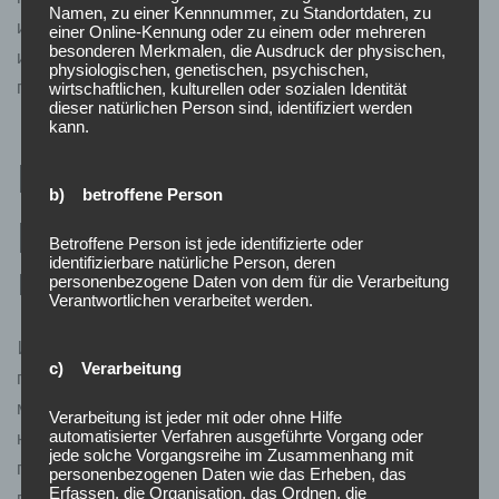
Namen, zu einer Kennnummer, zu Standortdaten, zu
игровые автоматы 7К и ограничений поможет
einer Online-Kennung oder zu einem oder mehreren
besonderen Merkmalen, die Ausdruck der physischen,
избежать неожиданных ситуаций и ускорить
physiologischen, genetischen, psychischen,
получение выигрыша 7K Casino.
wirtschaftlichen, kulturellen oder sozialen Identität
dieser natürlichen Person sind, identifiziert werden
kann.
Игровые автоматы:
b) betroffene Person
разнообразие и новинки
Betroffene Person ist jede identifizierte oder
identifizierbare natürliche Person, deren
на сайте
personenbezogene Daten von dem für die Verarbeitung
Verantwortlichen verarbeitet werden.
Игровые аппараты на платформе гэмблинг-
c) Verarbeitung
площадки демонстрируют поразительное
многообразие, соответствуют запросы как
Verarbeitung ist jeder mit oder ohne Hilfe
новичков в игре, так и профессионалов. В недавние
automatisierter Verfahren ausgeführte Vorgang oder
jede solche Vorgangsreihe im Zusammenhang mit
годы сфера заметно эволюционировала, и сегодня
personenbezogenen Daten wie das Erheben, das
Erfassen, die Organisation, das Ordnen, die
геймеры могут удовольствоваться аттракционами с