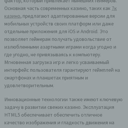
фактор, который привлекает нынешних геймеров.
Основная часть современных казино, таких как
7к
казино
, предлагают адаптированные версии для
мобильных устройств своих платформ или даже
отдельные приложения для iOS и Android. Это
позволяет геймерам получать удовольствие от
излюбленными азартными играми когда угодно и
где угодно, не привязываясь к компьютеру.
Мгновенная загрузка игр и легко усваиваемый
интерфейс пользователя гарантируют геймплей на
смартфонах и планшетах приятным и
удовлетворительным.
Инновационные технологии также имеют ключевую
задачу в развитии свежих казино. Эксплуатация
HTML5 обеспечивает обеспечить отличное
качество изображения и гладкость движения на