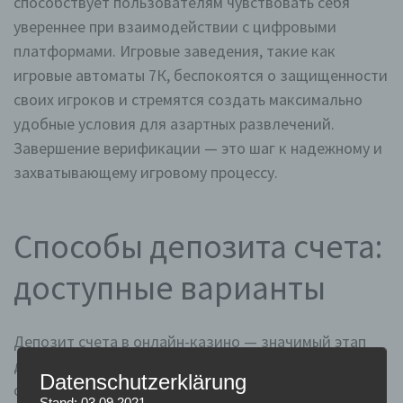
способствует пользователям чувствовать себя
увереннее при взаимодействии с цифровыми
платформами. Игровые заведения, такие как
игровые автоматы 7К, беспокоятся о защищенности
своих игроков и стремятся создать максимально
удобные условия для азартных развлечений.
Завершение верификации — это шаг к надежному и
захватывающему игровому процессу.
Способы депозита счета:
доступные варианты
Депозит счета в онлайн-казино — значимый этап
для каждого геймера. Кредитные карточки
Datenschutzerklärung
остаются из числа самых распространённых
Stand: 03.09.2021