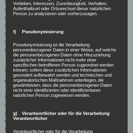
модификаций игровых автоматов, что
Vorlieben, Interessen, Zuverlässigkeit, Verhalten,
Aufenthaltsort oder Ortswechsel dieser natürlichen
предоставляют доступ к излюбленным
Person zu analysieren oder vorherzusagen.
развлечениям в любое время и в любом месте.
Благодаря такому многообразию и технологиям,
f) Pseudonymisierung
платформа гэмблинга продолжает завлекать
свежих клиентов и удерживать внимание
Pseudonymisierung ist die Verarbeitung
регулярных клиентов.
personenbezogener Daten in einer Weise, auf welche
die personenbezogenen Daten ohne Hinzuziehung
zusätzlicher Informationen nicht mehr einer
spezifischen betroffenen Person zugeordnet werden
Винтажные игровые машины –
können, sofern diese zusätzlichen Informationen
gesondert aufbewahrt werden und technischen und
фундамент азартных игр
organisatorischen Maßnahmen unterliegen, die
gewährleisten, dass die personenbezogenen Daten
nicht einer identifizierten oder identifizierbaren
natürlichen Person zugewiesen werden.
Винтажные слоты являются вечной иконой в
области игорного бизнеса. Указанные развлечения
дарят игрокам легкость и воспоминания о прошлом,
g) Verantwortlicher oder für die Verarbeitung
Verantwortlicher
возвращая их к истокам игровых автоматов. По
сравнению с новых видеослот-машин, классические
Verantwortlicher oder für die Verarbeitung