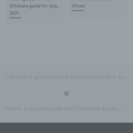
Vernichtung.
Ultimate guide for July,
Oficial
2025
d) Einschränkung der Verarbeitung
Einschränkung der Verarbeitung ist die Markierung
gespeicherter personenbezogener Daten mit dem Ziel,
ihre künftige Verarbeitung einzuschränken.
e) Profiling
Beitragsnavigation
Vorheriger Beitrag
Profiling ist jede Art der automatisierten Verarbeitung
ИГРАТЬ В ДОВЕРЕННОМ ОНЛАЙН-КАЗИНО С АКЦИЯМИ НА ДЕНЬГИ
personenbezogener Daten, die darin besteht, dass
diese personenbezogenen Daten verwendet werden,
um bestimmte persönliche Aspekte, die sich auf eine
ZURÜCK ZUR BEITRAGSL
natürliche Person beziehen, zu bewerten,
insbesondere, um Aspekte bezüglich Arbeitsleistung,
Nä
wirtschaftlicher Lage, Gesundheit, persönlicher
ИГРАТЬ В БЕЗОПАСНОМ ВИРТУАЛЬНОМ КАЗИНО С АКЦИЯМИ НА ДЕНЬГИ
Vorlieben, Interessen, Zuverlässigkeit, Verhalten,
Aufenthaltsort oder Ortswechsel dieser natürlichen
Person zu analysieren oder vorherzusagen.