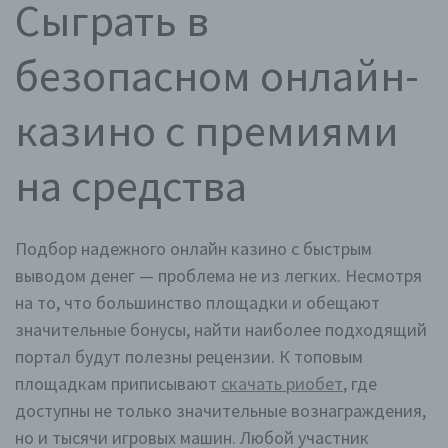
Сыграть в
безопасном онлайн-
казино с премиями
на средства
Подбор надежного онлайн казино с быстрым
выводом денег — проблема не из легких. Несмотря
на то, что большинство площадки и обещают
значительные бонусы, найти наиболее подходящий
портал будут полезны рецензии. К топовым
площадкам приписывают
скачать риобет
, где
доступны не только значительные вознаграждения,
но и тысячи игровых машин. Любой участник