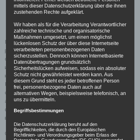
mittels dieser Datenschutzerklärung über die ihnen
система вознаграждений;
zustehenden Rechte aufgeklärt.
недельный или каждый месяц кешбэк.
Wir haben als für die Verarbeitung Verantwortlicher
zahlreiche technische und organisatorische
Maßnahmen umgesetzt, um einen möglichst
После запуска вознаграждений в интернет-казино
lückenlosen Schutz der über diese Internetseite
риобет казино необходимо выбрать автомат для
verarbeiteten personenbezogenen Daten
sicherzustellen. Dennoch können Internetbasierte
ставок. В ассортименте сайта собрана ассортимент
Datenübertragungen grundsätzlich
игровых автоматов мировых разработчиков, таких
Sicherheitslücken aufweisen, sodass ein absoluter
Schutz nicht gewährleistet werden kann. Aus
как: Relax Gaming, NetEnt, Thunderkick, Pragmatic
diesem Grund steht es jeder betroffenen Person
Play и прочие. Для удобства программное
frei, personenbezogene Daten auch auf
обеспечение распределен на группы: слоты 777,
alternativen Wegen, beispielsweise telefonisch, an
uns zu übermitteln.
актуальные аппараты с дополнительными
функциями, столы, турниры, живые игры,
Begriffsbestimmungen
видеослоты и прогрессивными джекпотами.
Die Datenschutzerklärung beruht auf den
Begrifflichkeiten, die durch den Europäischen
Существует несколько характеристик подбора
Richtlinien- und Verordnungsgeber beim Erlass der