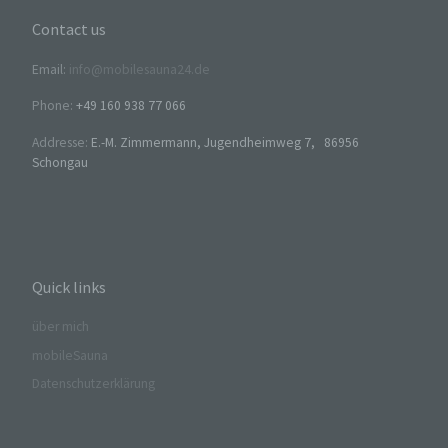
Verantwortlicher
Contact us
Verantwortlicher oder für die Verarbeitung
Verantwortlicher ist die natürliche oder juristische
Email:
info@mobilesauna24.de
Person, Behörde, Einrichtung oder andere Stelle, die
allein oder gemeinsam mit anderen über die Zwecke
Phone:
+49 160 938 77 066
und Mittel der Verarbeitung von personenbezogenen
Daten entscheidet. Sind die Zwecke und Mittel dieser
Addresse:
E.-M. Zimmermann, Jugendheimweg 7, 86956
Verarbeitung durch das Unionsrecht oder das Recht
Schongau
der Mitgliedstaaten vorgegeben, so kann der
Verantwortliche beziehungsweise können die
bestimmten Kriterien seiner Benennung nach dem
Unionsrecht oder dem Recht der Mitgliedstaaten
vorgesehen werden.
Quick links
h) Auftragsverarbeiter
über mich
Auftragsverarbeiter ist eine natürliche oder juristische
mobileSauna
Person, Behörde, Einrichtung oder andere Stelle, die
personenbezogene Daten im Auftrag des
Datenschutzerklärung
Verantwortlichen verarbeitet.