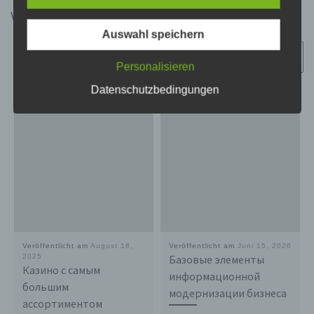
jede solche Vorgangsreihe im Zusammenhang mit
VIELLEICHT GEFÄLLT DIR AUCH
personenbezogenen Daten wie das Erheben, das
Erfassen, die Organisation, das Ordnen, die
Auswahl speichern
Speicherung, die Anpassung oder Veränderung, das
Auslesen, das Abfragen, die Verwendung, die
Personalisieren
Offenlegung durch Übermittlung, Verbreitung oder eine
andere Form der Bereitstellung, den Abgleich oder die
Datenschutzbedingungen
Verknüpfung, die Einschränkung, das Löschen oder die
Vernichtung.
d) Einschränkung der Verarbeitung
Einschränkung der Verarbeitung ist die Markierung
gespeicherter personenbezogener Daten mit dem Ziel,
ihre künftige Verarbeitung einzuschränken.
e) Profiling
Veröffentlicht am
August 18,
Veröffentlicht am
Juni 15, 2026
2025
Базовые элементы
Казино с самым
информационной
Profiling ist jede Art der automatisierten Verarbeitung
большим
personenbezogener Daten, die darin besteht, dass
модернизации бизнеса
diese personenbezogenen Daten verwendet werden,
ассортиментом
um bestimmte persönliche Aspekte, die sich auf eine