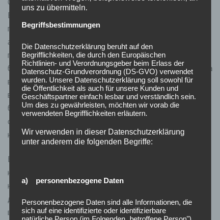
Ставить в 7K Casino зачастую приходится весь банк.
uns zu übermitteln.
В положениях акции также возможно быть
Begriffsbestimmungen
прописана ценность вращений и названия
аппаратов. Эти правила следует соблюдать, дабы
Die Datenschutzerklärung beruht auf den
предотвратить трудностей с обналичиванием
Begrifflichkeiten, die durch den Europäischen
Richtlinien- und Verordnungsgeber beim Erlass der
бонусных финансов. Эти средства будут доступны на
Datenschutz-Grundverordnung (DS-GVO) verwendet
wurden. Unsere Datenschutzerklärung soll sowohl für
вывод из казино, если сохранятся по результатам
die Öffentlichkeit als auch für unsere Kunden und
вейджера. Целиком использованные в слотах
Geschäftspartner einfach lesbar und verständlich sein.
Um dies zu gewährleisten, möchten wir vorab die
бонусные фонд зачисляются на счет
verwendeten Begrifflichkeiten erläutern.
самостоятельно. Информировать техподдержку не
Wir verwenden in dieser Datenschutzerklärung
необходимо.
unter anderem die folgenden Begriffe:
Если официальный сайт казино 7К выдало в
качестве подарка бесплатные вращения, их
a) personenbezogene Daten
необходимо использовать в заданных аппаратах, а
добытые средства отыграть с обозначенным
Personenbezogene Daten sind alle Informationen, die
sich auf eine identifizierte oder identifizierbare
вейджером. Получаются призовые средства с
natürliche Person (im Folgenden „betroffene Person")