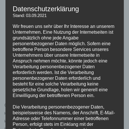
фиксированного процентного соотношения от
Datenschutzerklärung
депонированных денег.
Stand: 03.09.2021
Возврат средств. Предоставляется в качестве
Wir freuen uns sehr über Ihr Interesse an unserem
возврата на проигранные деньги. Величина
Unternehmen. Eine Nutzung der Internetseiten ist
предоставленного бонуса в большинстве
grundsätzlich ohne jede Angabe
случаев обусловлена статуса в программе
personenbezogener Daten möglich. Sofern eine
betroffene Person besondere Services unseres
лояльности.
Unternehmens über unsere Internetseite in
Anspruch nehmen möchte, könnte jedoch eine
В случае применение бонусного кода. Обычно
Verarbeitung personenbezogener Daten
используют бесплатные вращения. Купон
erforderlich werden. Ist die Verarbeitung
добывается со сторонних сайтов и заносится
personenbezogener Daten erforderlich und
besteht für eine solche Verarbeitung keine
в регистрационном поле/разделе бонусов.
gesetzliche Grundlage, holen wir generell eine
Einwilligung der betroffenen Person ein.
Определенный каталог бонусов обусловлен по
Die Verarbeitung personenbezogener Daten,
конкретного казино. Об введении новых плюшек
beispielsweise des Namens, der Anschrift, E-Mail-
Adresse oder Telefonnummer einer betroffenen
игроки получают информацию в специальном
Person, erfolgt stets im Einklang mit der
разделе и через баннеры на главной странице.