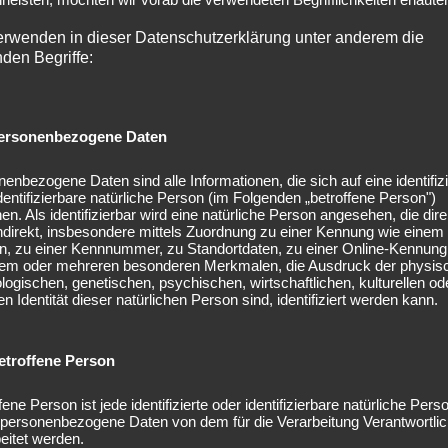
своем возрасте.
erwenden in dieser Datenschutzerklärung unter anderem die
nden Begriffe:
тная игра в интернете зачастую способствует развитию
зартных игр, не существует. Более того, виртуальные 
я, сообщают о необходимости соблюдения осознанного 
ersonenbezogene Daten
аться в службу поддержки с требованием о блокировке
ры и основательно рассмотреть будущие ходы.
enbezogene Daten sind alle Informationen, die sich auf eine identifizi
dentifizierbare natürliche Person (im Folgenden „betroffene Person")
en. Als identifizierbar wird eine natürliche Person angesehen, die dire
е, что интернет-казино незаконны в глобальном масшта
ndirekt, insbesondere mittels Zuordnung zu einer Kennung wie einem
ельные площадки разрешены в основной части европейс
, zu einer Kennnummer, zu Standortdaten, zu einer Online-Kennung
nem oder mehreren besonderen Merkmalen, die Ausdruck der physis
е Казахстан, Стране восходящего солнца, Новой Зелан
logischen, genetischen, psychischen, wirtschaftlichen, kulturellen od
en Identität dieser natürlichen Person sind, identifiziert werden kann.
 в на континенте Африка: Королевстве Марокко, Южно-А
то онлайн-площадки разрабатываются для обналичиван
troffene Person
афии. Сайты действуют, следуя законодательство. Они
fene Person ist jede identifizierte oder identifizierbare natürliche Pers
йственные методы защиты личной информации пользова
 personenbezogene Daten von dem für die Verarbeitung Verantwortli
eitet werden.