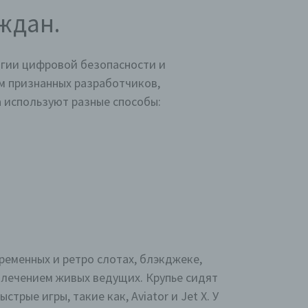
ждан.
огии цифровой безопасности и
м признанных разработчиков,
 используют разные способы:
ременных и ретро слотах, блэкджеке,
влечением живых ведущих. Крупье сидят
рые игры, такие как, Aviator и Jet X. У