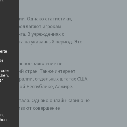
 лудомании. Однако статистики,
казино предлагают игрокам
гемблинга. В учреждениях с
 аккаунта на указанный период. Это
erte
kt
бе. Указанное заявление не
ких наций стран. Также интернет
 oder
chen,
дии, Австралии, отдельных штатах США.
er
фриканской Республике, Алжире.
ия капитала. Однако онлайн-казино не
 останавливают совершение
on,
телей.
chen