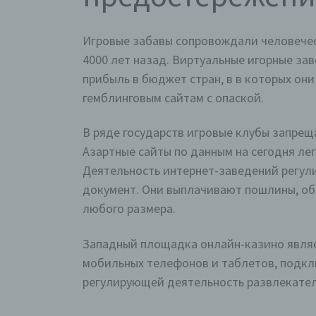
Игровые забавы сопровождали человечес
4000 лет назад. Виртуальные игорные за
прибыль в бюджет стран, в в которых они
гемблинговым сайтам с опаской.
В ряде государств игровые клубы запрещ
Азартные сайты по данным на сегодня ле
Деятельность интернет-заведений регул
документ. Они выплачивают пошлины, о
любого размера.
Западный площадка онлайн-казино являе
мобильных телефонов и таблетов, подкл
регулирующей деятельность развлекател