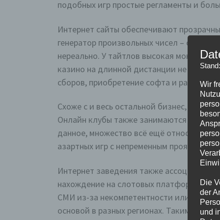
подобных игр простые регламенты и боль
Интернет сайты обеспечивают прозрачны
генератор произвольных чисел – особый 
Dat
нереально. У тайтлов высокая монетарная
Stand
казино на длинной дистанции не перевал
сборов, приобретение софта и развитие 
Wir f
Nutzu
perso
Схоже с и весь остальной бизнес, игров
beson
Онлайн клубы также занимаются добрыми
Anspr
данное, множество всё ещё относиться з
perso
perso
азартных игр с непременным проявление
Verar
Einwi
Интернет заведения также ассоциируютс
нахождение на слотовых платформах обо
Die V
der A
СМИ из-за некомпетентности или тенден
Perso
основой в разных регионах. Таким образо
und i