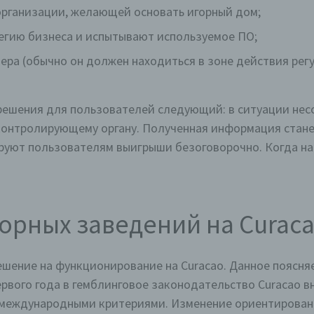
arin besteht, dass diese personenbezogenen Daten verwendet werde
рганизации, желающей основать игорный дом;
mte persönliche Aspekte, die sich auf eine natürliche Person bezieh
en, insbesondere, um Aspekte bezüglich Arbeitsleistung, wirtschaftli
егию бизнеса и испытывают используемое ПО;
Gesundheit, persönlicher Vorlieben, Interessen, Zuverlässigkeit, Verh
haltsort oder Ortswechsel dieser natürlichen Person zu analysieren 
ра (обычно он должен находиться в зоне действия регу
rzusagen.
ешения для пользователей следующий: в ситуации несо
seudonymisierung
контролирующему органу. Полученная информация станет
onymisierung ist die Verarbeitung personenbezogener Daten in einer
руют пользователям выигрыши безоговорочно. Когда на
, auf welche die personenbezogenen Daten ohne Hinzuziehung
licher Informationen nicht mehr einer spezifischen betroffenen Perso
rdnet werden können, sofern diese zusätzlichen Informationen geson
wahrt werden und technischen und organisatorischen Maßnahmen
iegen, die gewährleisten, dass die personenbezogenen Daten nicht ei
fizierten oder identifizierbaren natürlichen Person zugewiesen werden.
орных заведений на Curac
rantwortlicher oder für die Verarbeitung Verantwortlicher
шение на функционирование на Curacao. Данное поясняе
ервого года в гемблинговое законодательство Curacao в
wortlicher oder für die Verarbeitung Verantwortlicher ist die natürliche
ische Person, Behörde, Einrichtung oder andere Stelle, die allein oder
с международными критериями. Изменение ориентирован
nsam mit anderen über die Zwecke und Mittel der Verarbeitung von