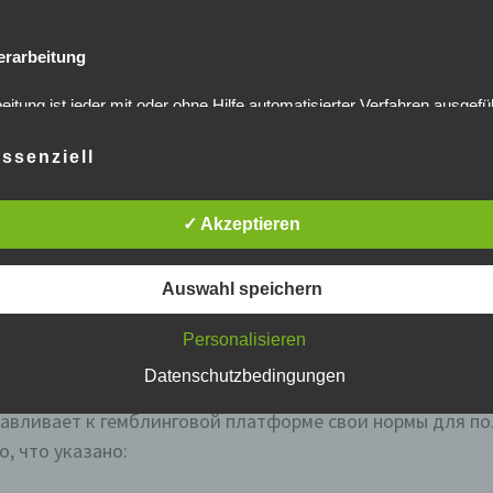
ния в качестве подтвержд
rarbeitung
eitung ist jeder mit oder ohne Hilfe automatisierter Verfahren ausgefü
ng oder jede solche Vorgangsreihe im Zusammenhang mit
nenbezogenen Daten wie das Erheben, das Erfassen, die Organisatio
ssenziell
отают по разрешению. Сайты, пытающиеся оказывать о
n, die Speicherung, die Anpassung oder Veränderung, das Auslesen,
en, die Verwendung, die Offenlegung durch Übermittlung, Verbreitun
 финансовые учреждения взаимодействуют только с лег
ndere Form der Bereitstellung, den Abgleich oder die Verknüpfung, di
hränkung, das Löschen oder die Vernichtung.
✓ Akzeptieren
чение и сохранение посетителей. Официальные компани
nschränkung der Verarbeitung
Auswahl speichern
аются закон и завоевывают уверенность. Все это спосо
ränkung der Verarbeitung ist die Markierung gespeicherter
еймеры при поиске игорного заведения. Убедиться в ее 
Personalisieren
enbezogener Daten mit dem Ziel, ihre künftige Verarbeitung
ной части главной страницы игорного дома, как, напр
schränken.
Datenschutzbedingungen
вливает к гемблинговой платформе свои нормы для по
ofiling
, что указано:
ing ist jede Art der automatisierten Verarbeitung personenbezogener D