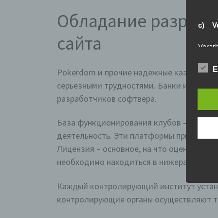
Обладание разреше
c) Ve
сайта
Verarb
Vorga
perso
E
Pokerdom и прочие надежные казино раб
Ordne
Abfrag
серьезными трудностями. Банки и прочие
eine a
Einsc
разработчиков софтвера.
База функционирования клубов – привле
d) Ei
деятельность. Эти платформы придержив
Einsch
Лицензия – основное, на что оценивают г
person
необходимо находиться в нижерасположен
einzu
Каждый контролирующий институт устана
e) Pr
контролирующие органы осуществляют то
Profil