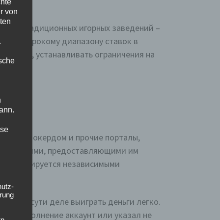
chte
r von
ten
 Визит традиционных игорных заведений –
сти и широкому диапазону ставок в
.
астности, устанавливать ограничения на
ische
n
ann.
ise
Однако Покердом и прочие порталы,
чреждениями, предоставляющими им
ами, аудируется независимыми
hutz-
rung
еле по сути деле выиграть деньги легко.
шил заполнение аккаунт или указал не
n.