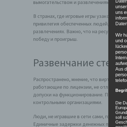
Daten
вымогательством и развлечениями в зак
unser
uns e
В странах, где игровые игры узаконены 
infor
привилегия обеспеченных людей, а интер
Daten
развлечениях. Важно, что на ресурсах пр
Wir h
победу и проигрыш.
und o
lücke
perso
Inter
Развенчание стерео
aufwe
Aus d
perso
Распространено, мнение, что виртуальны
telef
работающие по лицензии, не отличаются
Begri
допуски на функционирование. Программ
контрольными организациями.
Die Da
Europ
Grund
Люди, не игравшие в сети сами, говорят,
soll s
Geschä
Единичные задержки денежных переводов 
gewähr