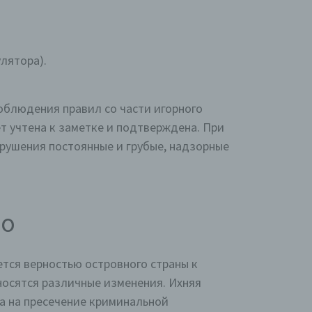
n, um
en, zu
cher
alten,
oder
лятора).
блюдения правил со части игорного
 учтена к заметке и подтверждена. При
рушения постоянные и грубые, надзорные
n
dert
ner
ao
тся верностью островного страны к
носятся различные изменения. Ихняя
 oder
а на пресечение криминальной