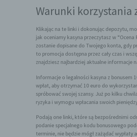
Warunki korzystania 
Klikając na te linki i dokonując depozytu,
jak oceniamy kasyna przeczytasz w “Ocena 
zostanie dopisane do Twojego konta, gdy przej
to promocja dostępna przez cały czas i wszęd
znajdziesz najbardziej aktualne informacje
Informacje o legalności kasyna z bonusem 
wpłat, aby otrzymać 10 euro do wykorzystania
spróbować swojej szansy. Już po kilku chwil
ryzyka i wymogu wpłacania swoich pieniędzy
Podają one linki, które są bezpośrednimi 
podanie specjalnego kodu bonusowego podcza
terminie, nie będzie mógł zażądać wypłaty 