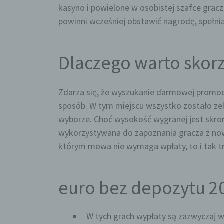
kasyno i powielone w osobistej szafce grac
powinni wcześniej obstawić nagrodę, spełni
Dlaczego warto skorzy
Zdarza się, że wyszukanie darmowej promocji
sposób. W tym miejscu wszystko zostało zeb
wyborze. Choć wysokość wygranej jest skrom
wykorzystywana do zapoznania gracza z now
którym mowa nie wymaga wpłaty, to i tak tr
euro bez depozytu 20
W tych grach wypłaty są zazwyczaj 