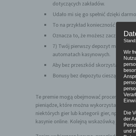
dotyczących zakładów.
Udało mi się go spełnić dzięki darm
To na przykład konieczność wykorzys
Dat
Oznacza to, że możesz zacząć grać n
Stand
7) Twój pierwszy depozyt może zos
Wir f
automatach kasynowych.
Nutzu
Aby bez przeszkód skorzystać z bonu
perso
beson
Bonusy bez depozytu cieszą się spec
Anspr
perso
perso
Verar
Te premie mogą obejmować procent kwoty 
Einwi
pieniądze, które można wykorzystać do gry 
niektórych gier lub kategorii gier, np. Zro
Die V
der A
kasynie online. Kolejną wskazówką jest skor
Perso
und i