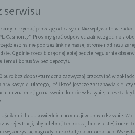
z serwisu
 możemy otrzymać prowizję od kasyna. Nie wpływa to w żaden
PL-Casinority”. Prosimy grać odpowiedzialnie, zgodnie z o
dziesz na nie poprzez link na naszej stronie i od razu zareje
zie. Ogólnie rzecz biorąc najlepiej będzie regularnie obserw
 na temat bonusów bez depozytu.
10 euro bez depozytu można zazwyczaj przeczytać w zakład
 w kasynie. Dlatego, jeśli ktoś jeszcze zastanawia się, czy 
ach można mieć go na swoim koncie w kasynie, a reszta będzi
.
odnośnikami do odpowiednich promocji w danym kasynie. W n
s rejestracji, aby odebrać ten rodzaj bonusu. Jeśli uczest
ani wykorzystać nagrody na zakłady na automatach. Wszystki