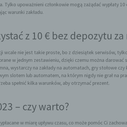
za. Tylko upoważnieni członkowie mogą zażądać wypłaty 10 e
ając warunki zakładu.
stać z 10 € bez depozytu za 
 wcale nie jest takie proste, bo z dziesiątek serwisów, ty
rane w jednym zestawieniu, dzięki czemu można darować sob
na, wystarczy na zakłady na automatach, gry stołowe czy k
ym slotem lub automatem, na którym nigdy nie grał na pra
zeba spełnić kilka warunków, aby otrzymać prezent.
23 – czy warto?
wypłacane w miarę upływu czasu, co może pomóc Ci zachow