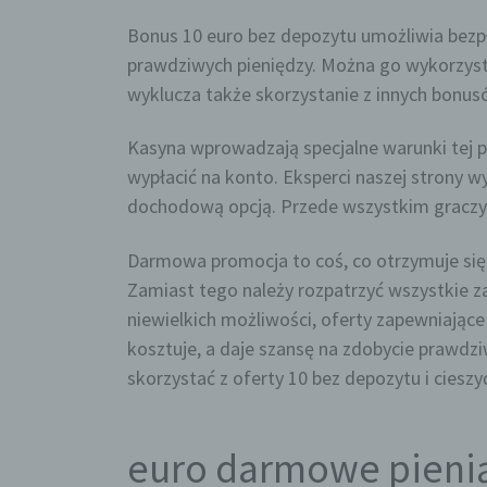
die d
bestim
Bonus 10 euro bez depozytu umożliwia bezpł
bewert
prawdziwych pieniędzy. Można go wykorzysta
Lage, 
Aufent
wyklucza także skorzystanie z innych bonus
vorhe
Kasyna wprowadzają specjalne warunki tej p
f) P
wypłacić na konto. Eksperci naszej strony wy
dochodową opcją. Przede wszystkim graczy p
Pseud
Weise
zusätz
Darmowa promocja to coś, co otrzymuje się
zugeo
Zamiast tego należy rozpatrzyć wszystkie z
aufbe
unterl
niewielkich możliwości, oferty zapewniające
identi
kosztuje, a daje szansę na zdobycie prawdzi
skorzystać z oferty 10 bez depozytu i cieszy
g) Ve
Verant
euro darmowe pienią
jurist
gemei