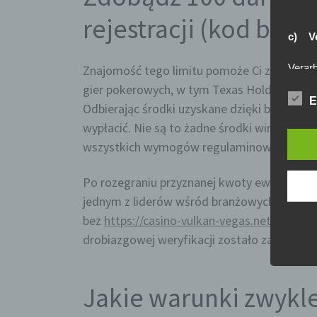
rejestracji (kod bo
c) Ve
Verarb
Znajomość tego limitu pomoże Ci zarządzać
Vorga
gier pokerowych, w tym Texas Hold’em i Om
perso
E
Ordne
Odbierając środki uzyskane dzięki bonusom
Abfrag
wypłacić. Nie są to żadne środki wirtualne,
eine a
Einsc
wszystkich wymogów regulaminowych, w ty
Po rozegraniu przyznanej kwoty ewentualna 
d) Ei
jednym z liderów wśród branżowych portali 
Einsch
bez
https://casino-vulkan-vegas.net/
depozyt
person
drobiazgowej weryfikacji zostało zaś podda
einzu
e) Pr
Jakie warunki zwykl
Profil