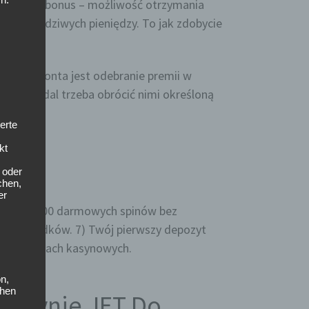
u depozytu bonus – możliwość otrzymania
nia prawdziwych pieniędzy. To jak zdobycie
zeniu konta jest odebranie premii w
iądze, nadal trzeba obrócić nimi określoną
erte
kt
 oder
chen,
er
graczom 100 darmowych spinów bez
płaty środków. 7) Twój pierwszy depozyt
w automatach kasynowych.
on,
chen
kasynie JET Do