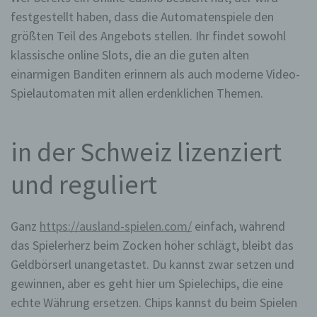
festgestellt haben, dass die Automatenspiele den
größten Teil des Angebots stellen. Ihr findet sowohl
klassische online Slots, die an die guten alten
einarmigen Banditen erinnern als auch moderne Video-
Spielautomaten mit allen erdenklichen Themen.
in der Schweiz lizenziert
und reguliert
Ganz
https://ausland-spielen.com/
einfach, während
das Spielerherz beim Zocken höher schlägt, bleibt das
Geldbörserl unangetastet. Du kannst zwar setzen und
gewinnen, aber es geht hier um Spielechips, die eine
echte Währung ersetzen. Chips kannst du beim Spielen