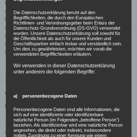
Gesamtspiel-Offerte in der Praxis abrunden. Wir haben
die Top Online Gaming Anbieter, die trotz der strengen,
Die Datenschutzerklärung beruht auf den
Begrifflichkeiten, die durch den Europäischen
hiesigen Online Glücksspiel Regeln im Land geblieben
Richtlinien- und Verordnungsgeber beim Erlass der
sind. Wir empfehlen Casinos mit einer deutschen Lizenz,
Datenschutz-Grundverordnung (DS-GVO) verwendet
wurden. Unsere Datenschutzerklärung soll sowohl für
Schleswig-Holstein Lizenz sowie MGA Lizenz. Video
die Öffentlichkeit als auch für unsere Kunden und
Poker, Blackjack, Baccarat aber auch Würfelspiele und
Geschäftspartner einfach lesbar und verständlich sein.
Um dies zu gewährleisten, möchten wir vorab die
Roulette.
verwendeten Begrifflichkeiten erläutern.
Wir verwenden in dieser Datenschutzerklärung
unter anderem die folgenden Begriffe:
So melden Sie sich in
einem Schweizer Echtgeld
a) personenbezogene Daten
Casino an
Personenbezogene Daten sind alle Informationen, die
sich auf eine identifizierte oder identifizierbare
natürliche Person (im Folgenden „betroffene Person")
Trustly agiert als Zahlungsauslösedienst – du meldest
beziehen. Als identifizierbar wird eine natürliche Person
angesehen, die direkt oder indirekt, insbesondere
dich mit deinen üblichen Bankdaten an und kannst so
mittels Zuordnung zu einer Kennung wie einem