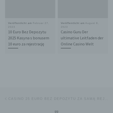
freiwillig für den bestimmten Fall in informierter Weise
und unmissverständlich abgegebene
Willensbekundung in Form einer Erklärung oder einer
sonstigen eindeutigen bestätigenden Handlung, mit der
die betroffene Person zu verstehen gibt, dass sie mit
Veröffentlicht am
Februar 27,
Veröffentlicht am
August 8,
der Verarbeitung der sie betreffenden
2023
2023
personenbezogenen Daten einverstanden ist.
10 Euro Bez Depozytu
Casino Guru Der
2025 Kasyna s bonusem
ultimative Leitfaden der
10 euro za rejestrację
Online Casino Welt
Name und Anschrift des für die Verarbeitung
Verantwortlichen
Verantwortlicher im Sinne der Datenschutz-
Grundverordnung, sonstiger in den Mitgliedstaaten der
Europäischen Union geltenden Datenschutzgesetze
und anderer Bestimmungen mit
datenschutzrechtlichem Charakter ist die:
EMZ Wellness Zimmermann
Beitragsnavigation
Vorheriger Beitrag
Eva-Maria Zimmermann
CASINO 25 EURO BEZ DEPOZYTU ZA SAMĄ REJESTRACJĘ DLA POLAKÓW!
Jugendheimweg
ZURÜCK ZUR BEITRAGSL