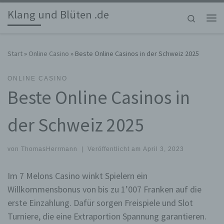
Klang und Blüten .de
Zum Inhalt springen
Search
Me
Start
»
Online Casino
»
Beste Online Casinos in der Schweiz 2025
ONLINE CASINO
Beste Online Casinos in
der Schweiz 2025
von
ThomasHerrmann
|
Veröffentlicht am
April 3, 2023
Im 7 Melons Casino winkt Spielern ein
Willkommensbonus von bis zu 1’007 Franken auf die
erste Einzahlung. Dafür sorgen Freispiele und Slot
Turniere, die eine Extraportion Spannung garantieren.