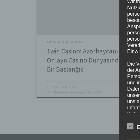
Burada 1win Casino diqqət çəkir. İstifadəçilərə təqdim
Wir f
etdiyi geniş oyun seçimi və cəlbedici bonuslarla, 1win,
Nutzu
bu bazarda əhəmiyyətli bir yer tutmaqdadır. Lakin elə
perso
də deyil ki, bu yolda çətinliklərlə […]
beson
Anspr
perso
perso
1WIN AZƏRBAYCAN
Verar
1win Casino: Azərbaycanın
Einwi
Onlayn Casino Dünyasında Yeni
Die V
Bir Başlanğıc
der A
Perso
und i
von
ThomasHerrmann
Daten
Veröffentlicht am
August 16, 2025
unser
uns e
infor
Daten
Wir h
E
und o
lücke