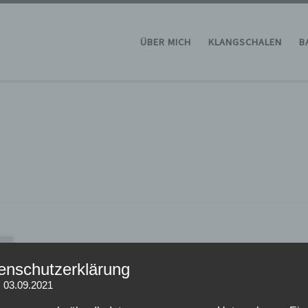
ÜBER MICH
KLANGSCHALEN
B
enschutzerklärung
: 03.09.2021