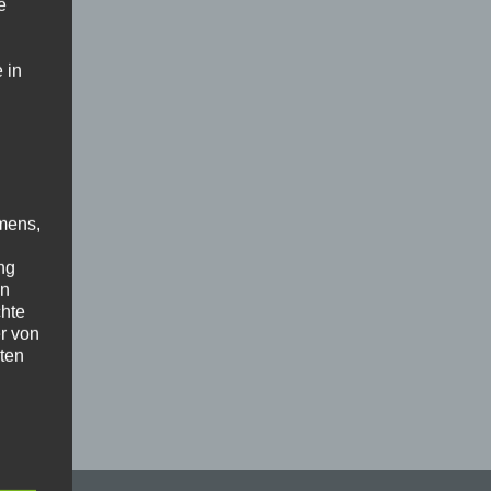
e
 in
mens,
ng
en
chte
r von
ten
.
ische