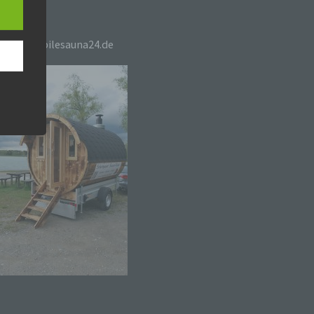
n
ann.
tps://mobilesauna24.de
ise
hutz-
rung
n.