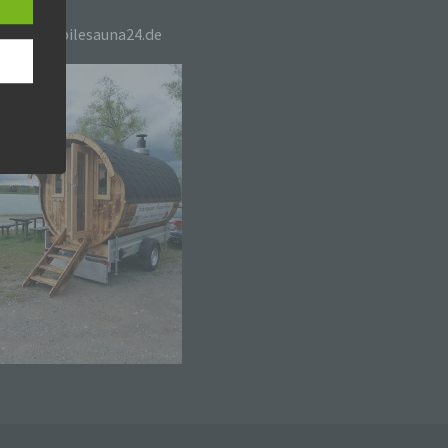
n
tps://mobilesauna24.de
ann.
ise
hutz-
rung
n.