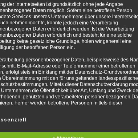
ng der Internetseiten ist grundsätzlich ohne jede Angabe
nenbezogener Daten möglich. Sofern eine betroffene Person
dere Services unseres Unternehmens über unsere Internetseite
uch nehmen möchte, könnte jedoch eine Verarbeitung
nenbezogener Daten erforderlich werden. Ist die Verarbeitung
nenbezogener Daten erforderlich und besteht für eine solche
beitung keine gesetzliche Grundlage, holen wir generell eine
lligung der betroffenen Person ein.
erarbeitung personenbezogener Daten, beispielsweise des Na
nschrift, E-Mail-Adresse oder Telefonnummer einer betroffenen
n, erfolgt stets im Einklang mit der Datenschutz-Grundverordnu
n Übereinstimmung mit den für uns geltenden landesspezifisch
schutzbestimmungen. Mittels dieser Datenschutzerklärung mö
 Unternehmen die Öffentlichkeit über Art, Umfang und Zweck de
rhobenen, genutzten und verarbeiteten personenbezogenen Da
mieren. Ferner werden betroffene Personen mittels dieser
schutzerklärung über die ihnen zustehenden Rechte aufgeklärt
ssenziell
aben als für die Verarbeitung Verantwortlicher zahlreiche techn
rganisatorische Maßnahmen umgesetzt, um einen möglichst
nlosen Schutz der über diese Internetseite verarbeiteten