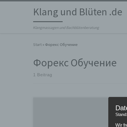
Zum Inhalt springen
Klang und Blüten .de
Klangmassagen und Bachblütenberatung
Start
»
Форекс Обучение
Форекс Обучение
1 Beitrag
Процесс открытия — востребованная схема
Dat
торговых отношений на рынке Форекс. Чтобы
Stand
отразить на счету выгоду по открытой позиции,
созданной благодаря разнице между размером и
Wir f