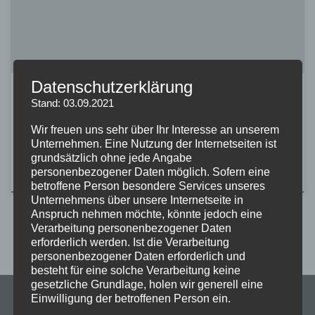
the app that have different functions and create […]
Datenschutzerklärung
IT VACANCIES
Stand: 03.09.2021
100 Days of iOS App Development
Wir freuen uns sehr über Ihr Interesse an unserem
Unternehmen. Eine Nutzung der Internetseiten ist
grundsätzlich ohne jede Angabe
personenbezogener Daten möglich. Sofern eine
von
ThomasHerrmann
Veröffentlicht am
Juli 24, 2024
betroffene Person besondere Services unseres
Unternehmens über unsere Internetseite in
Anspruch nehmen möchte, könnte jedoch eine
Verarbeitung personenbezogener Daten
erforderlich werden. Ist die Verarbeitung
personenbezogener Daten erforderlich und
besteht für eine solche Verarbeitung keine
gesetzliche Grundlage, holen wir generell eine
Einwilligung der betroffenen Person ein.