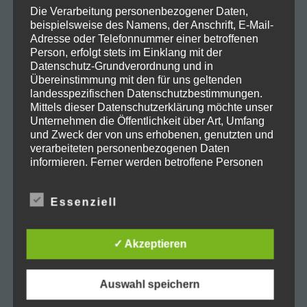
Die Verarbeitung personenbezogener Daten,
beispielsweise des Namens, der Anschrift, E-Mail-
Contact us
Adresse oder Telefonnummer einer betroffenen
Person, erfolgt stets im Einklang mit der
Email:
info@mobilesauna24.de
Datenschutz-Grundverordnung und in
Übereinstimmung mit den für uns geltenden
Phone:
+49 160 938 77 066
landesspezifischen Datenschutzbestimmungen.
Addresse:
E.-M. Zimmermann, Jugendheimweg 7, 86956
Mittels dieser Datenschutzerklärung möchte unser
Schongau
Unternehmen die Öffentlichkeit über Art, Umfang
und Zweck der von uns erhobenen, genutzten und
verarbeiteten personenbezogenen Daten
informieren. Ferner werden betroffene Personen
mittels dieser Datenschutzerklärung über die ihnen
zustehenden Rechte aufgeklärt.
Essenziell
Quick links
Wir haben als für die Verarbeitung Verantwortlicher
zahlreiche technische und organisatorische
über mich
✓ Akzeptieren
Maßnahmen umgesetzt, um einen möglichst
mobileSauna
lückenlosen Schutz der über diese Internetseite
Datenschutzerklärung
verarbeiteten personenbezogenen Daten
Auswahl speichern
sicherzustellen. Dennoch können Internetbasierte
Datenübertragungen grundsätzlich