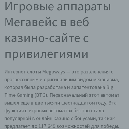
Игровые аппараты
Мегавейс в веб
казино-сайте с
привилегиями
Интернет слоты Megaways — это развлечения с
прогрессивным и оригинальным видом механизма,
которая была разработана и запатентована Big
Time Gaming (BTG). Первоначальный этот автомат
вышел еще в две тысячи шестнадцатом году. Эта
функция в игровых автоматах быстро стала
популярной в онлайн казино с бонусами, так как
предлагает до 117 649 возможностей для победы.