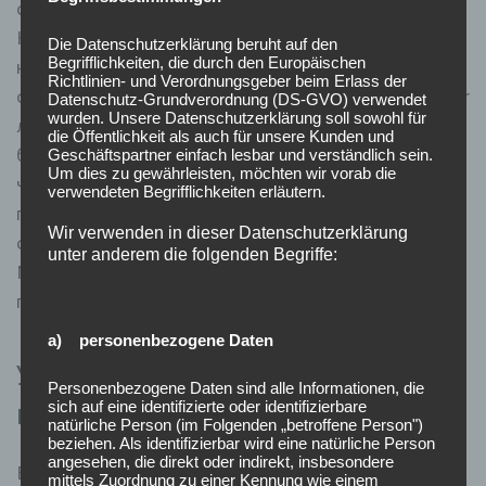
с задачей формирования выигрышной комбинации.
Намного редко употребляется иконка Bonus, что
Die Datenschutzerklärung beruht auf den
Begrifflichkeiten, die durch den Europäischen
кроме включения призового этапа также в
Richtlinien- und Verordnungsgeber beim Erlass der
состоянии завершать победные комбинации. Scatter
Datenschutz-Grundverordnung (DS-GVO) verwendet
wurden. Unsere Datenschutzerklärung soll sowohl für
либо знак Скаттера активирует призовую игру с
die Öffentlichkeit als auch für unsere Kunden und
безвозмездными спинами. Для указанного нужно,
Geschäftspartner einfach lesbar und verständlich sein.
Um dies zu gewährleisten, möchten wir vorab die
чтобы в любом положении игрового пространства
verwendeten Begrifflichkeiten erläutern.
появилось не менее трех Скаттеров. Любые
Wir verwenden in dieser Datenschutzerklärung
специальные знаки прекрасно дополняют автоматы
unter anderem die folgenden Begriffe:
Megaways, повышая их потенциал и улучшая
победные комбинации.
a) personenbezogene Daten
Увеличивающиеся
Personenbezogene Daten sind alle Informationen, die
коэффициенты
sich auf eine identifizierte oder identifizierbare
natürliche Person (im Folgenden „betroffene Person")
beziehen. Als identifizierbar wird eine natürliche Person
angesehen, die direkt oder indirekt, insbesondere
В игровых автоматах часто попадаются разные
mittels Zuordnung zu einer Kennung wie einem