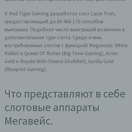
К Red Tiger Gaming разработал слот Laser Fruit,
предоставляющий до 60 466 176 способов
выигрыша. Подобное число выигрышей возможно в
дополнительном туре слота. Среди очень
востребованных слотов с функцией Megaways: White
Rabbit и Queen Of Riches (Big Time Gaming), Aztec
Gold и Royale With Cheese (iSoftBet), Gorilla Gold
(Blueprint Gaming).
Что представляют в себе
слотовые аппараты
Мегавейс.