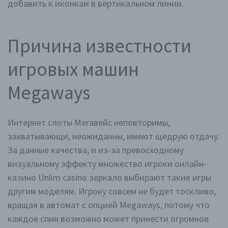
добавить к иконкам в вертикальном линии.
Причина известности
игровых машин
Megaways
Интернет слоты Мегавейс неповторимы,
захватывающи, неожиданны, имеют щедрую отдачу.
За данные качества, и из-за превосходному
визуальному эффекту множество игроки онлайн-
казино Unlim casino зеркало выбирают такие игры
другим моделям. Игроку совсем не будет тоскливо,
вращая в автомат с опцией Megaways, потому что
каждое спин возможно может принести огромное