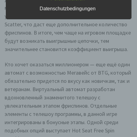
мультипликаторы (с каждой следующей Reaction
Datenschutzbedingungen
Zahlreiche Internetseiten und Server verwenden
Cookies. Viele Cookies enthalten eine sogenannte
увеличивается размер коэффициента) и знаки
Cookie-ID. Eine Cookie-ID ist eine eindeutige
Scatter, что даст еще дополнительное количество
Kennung des Cookies. Sie besteht aus einer
фриспинов. В итоге, чем чаще на игровом площадке
Zeichenfolge, durch welche Internetseiten und
Server dem konkreten Internetbrowser zugeordnet
будут возникать выигрышные цепочки, тем
werden können, in dem das Cookie gespeichert
значительнее становится коэффициент выигрыша.
wurde. Dies ermöglicht es den besuchten
Internetseiten und Servern, den individuellen
Кто хочет оказаться миллионером — еще ещё один
Browser der betroffenen Person von anderen
Internetbrowsern, die andere Cookies enthalten,
автомат с возможностью Мегавейс от BTG, который
zu unterscheiden. Ein bestimmter Internetbrowser
обязательно придется по вкусу как новичкам, так и
kann über die eindeutige Cookie-ID wiedererkannt
ветеранам. Виртуальный автомат разработан
und identifiziert werden.
вдохновленный знаменитого телешоу с
Durch den Einsatz von Cookies kann den Nutzern
увлекательным этапом фриспинов. Отдельные
dieser Internetseite nutzerfreundlichere Services
bereitstellen, die ohne die Cookie-Setzung nicht
элементы с телешоу программы, в данной игре
möglich wären.
интегрированы в бонусные этапы. Одной среди
подобных опций выступает Hot Seat Free Spin
Mittels eines Cookies können die Informationen