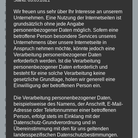
зачастую включают множеством бонусных
возможностей. Большинство разработчиков
Wir freuen uns sehr über Ihr Interesse an unserem
Unternehmen. Eine Nutzung der Internetseiten ist
проявляют креативность, создавая аппараты,
grundsätzlich ohne jede Angabe
напоминающие, высокобюджетные фильмы
personenbezogener Daten möglich. Sofern eine
betroffene Person besondere Services unseres
Голливуда, с высококлассной графикой, анимацией
Unternehmens über unsere Internetseite in
и качественным звуковым сопровождением.
Anspruch nehmen möchte, könnte jedoch eine
Рассмотрим ключевые возможности, доступные
Verarbeitung personenbezogener Daten
erforderlich werden. Ist die Verarbeitung
геймерам, какие предпочитают структуру Мегавейс.
personenbezogener Daten erforderlich und
besteht für eine solche Verarbeitung keine
gesetzliche Grundlage, holen wir generell eine
Каскадные катушки
Einwilligung der betroffenen Person ein.
Die Verarbeitung personenbezogener Daten,
Оные тоже знамениты как «Лавины», «Реакции»,
beispielsweise des Namens, der Anschrift, E-Mail-
Rolling Reels либо Tumble feature. Слот автомат
Adresse oder Telefonnummer einer betroffenen
Megaways в отсутствие падающих роликов всегда
Person, erfolgt stets im Einklang mit der
Datenschutz-Grundverordnung und in
представляется неполным. Ихний принцип
Übereinstimmung mit den für uns geltenden
выражается в том, что выигрышные иконки,
landesspezifischen Datenschutzbestimmungen.