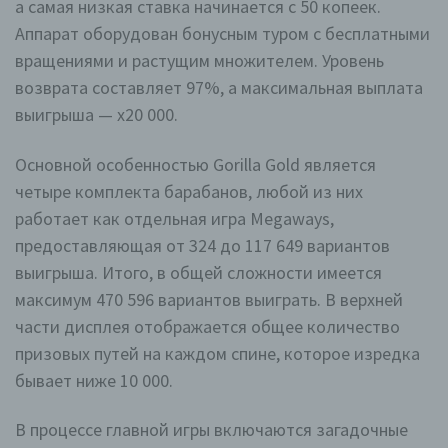
а самая низкая ставка начинается с 50 копеек.
zu erhöhen, um letztlich ein optimales
Аппарат оборудован бонусным туром с бесплатными
Schutzniveau für die von uns verarbeiteten
personenbezogenen Daten sicherzustellen. Die
вращениями и растущим множителем. Уровень
anonymen Daten der Server-Logfiles werden
возврата составляет 97%, а максимальная выплата
getrennt von allen durch eine betroffene Person
выигрыша — х20 000.
angegebenen personenbezogenen Daten
gespeichert.
Основной особенностью Gorilla Gold является
Registrierung auf unserer Internetseite
четыре комплекта барабанов, любой из них
работает как отдельная игра Megaways,
Die betroffene Person hat die Möglichkeit, sich auf der
Internetseite des für die Verarbeitung Verantwortlichen
предоставляющая от 324 до 117 649 вариантов
unter Angabe von personenbezogenen Daten zu
registrieren. Welche personenbezogenen Daten dabei
выигрыша. Итого, в общей сложности имеется
an den für die Verarbeitung Verantwortlichen übermittelt
максимум 470 596 вариантов выиграть. В верхней
werden, ergibt sich aus der jeweiligen Eingabemaske,
die für die Registrierung verwendet wird. Die von der
части дисплея отображается общее количество
betroffenen Person eingegebenen personenbezogenen
призовых путей на каждом спине, которое изредка
Daten werden ausschließlich für die interne
Verwendung bei dem für die Verarbeitung
бывает ниже 10 000.
Verantwortlichen und für eigene Zwecke erhoben und
gespeichert. Der für die Verarbeitung Verantwortliche
kann die Weitergabe an einen oder mehrere
В процессе главной игры включаются загадочные
Auftragsverarbeiter, beispielsweise einen