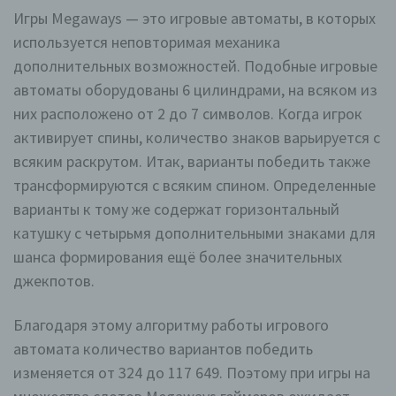
Игры Megaways — это игровые автоматы, в которых
используется неповторимая механика
дополнительных возможностей. Подобные игровые
автоматы оборудованы 6 цилиндрами, на всяком из
них расположено от 2 до 7 символов. Когда игрок
активирует спины, количество знаков варьируется с
всяким раскрутом. Итак, варианты победить также
трансформируются с всяким спином. Определенные
варианты к тому же содержат горизонтальный
катушку с четырьмя дополнительными знаками для
шанса формирования ещё более значительных
джекпотов.
Благодаря этому алгоритму работы игрового
автомата количество вариантов победить
изменяется от 324 до 117 649. Поэтому при игры на