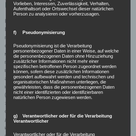
Покупка призового тура
Vorlieben, Interessen, Zuverlässigkeit, Verhalten,
Aufenthaltsort oder Ortswechsel dieser natürlichen
Person zu analysieren oder vorherzusagen.
В 2017 году фирма Big Time Gaming ввела опцию
Bonus Buy, что навеки изменила метод к игровому
f) Pseudonymisierung
процессу в интернет-слотах. Эта возможность
отлично действует в игровых автоматах с
Pseudonymisierung ist die Verarbeitung
personenbezogener Daten in einer Weise, auf welche
механикой Мегавейс, так как предоставляет шанс
die personenbezogenen Daten ohne Hinzuziehung
пользователю сразу же использовать полностью
zusätzlicher Informationen nicht mehr einer
spezifischen betroffenen Person zugeordnet werden
весь потенциал автомата. Для того чтобы
können, sofern diese zusätzlichen Informationen
gesondert aufbewahrt werden und technischen und
активировать функцию даровых спинов, геймеру
organisatorischen Maßnahmen unterliegen, die
нужно поставить вклад, что больше чем текущую,
gewährleisten, dass die personenbezogenen Daten
nicht einer identifizierten oder identifizierbaren
(Buffalo Rising Megaways). Немедленно по
natürlichen Person zugewiesen werden.
завершении приобретения дополнительной игры,
стартует раунд с фриспинами. Опция Bonus Buy
g) Verantwortlicher oder für die Verarbeitung
доступна ещё и в деморежиме. С помощью того
Verantwortlicher
игроки игорного заведения Unlim Casino имеют
Verantwortlicher oder für die Verarbeitung
возможность протестировать данную платформу