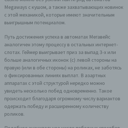
Megaways с кушом, а также захватывающих новинок
с этой механикой, которые имеют значительным
выигрышным потенциалом.
Путь достижения успеха в автоматах Мегавейс
аналогичен этому процессу в остальных интернет-
слотах. Геймер выигрывает приз за выпад 3-х или
больше аналогичных иконок (с) левой стороны на
правую (или в обе стороны) на роликах, не заботясь
о фиксированных линиях выплат. В азартных
аппаратах с этой структурой нередко можно
увидеть несколько побед одновременно. Такое
происходит благодаря огромному числу вариантов
одержать победу и расширенному количеству
роликов.
Подобное значительное число победных способов