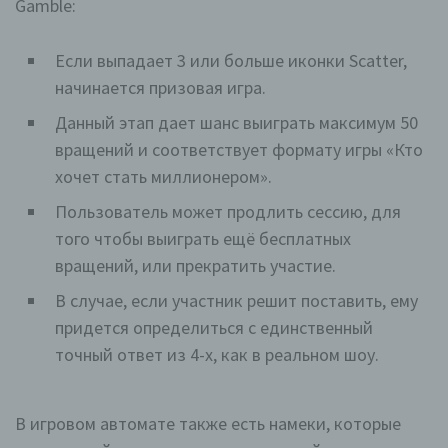
und Angebote auf unserer Internetseite im Sinne
Gamble:
des Benutzers optimiert werden. Cookies
ermöglichen uns, wie bereits erwähnt, die
Если выпадает 3 или больше иконки Scatter,
Benutzer unserer Internetseite wiederzuerkennen.
Zweck dieser Wiedererkennung ist es, den
начинается призовая игра.
Nutzern die Verwendung unserer Internetseite zu
Данный этап дает шанс выиграть максимум 50
erleichtern. Der Benutzer einer Internetseite, die
Cookies verwendet, muss beispielsweise nicht bei
вращений и соответствует формату игры «Кто
jedem Besuch der Internetseite erneut seine
хочет стать миллионером».
Zugangsdaten eingeben, weil dies von der
Internetseite und dem auf dem Computersystem
Пользователь может продлить сессию, для
des Benutzers abgelegten Cookie übernommen
того чтобы выиграть ещё бесплатных
wird. Ein weiteres Beispiel ist das Cookie eines
Warenkorbes im Online-Shop. Der Online-Shop
вращений, или прекратить участие.
merkt sich die Artikel, die ein Kunde in den
В случае, если участник решит поставить, ему
virtuellen Warenkorb gelegt hat, über ein Cookie.
придется определиться с единственный
Die betroffene Person kann die Setzung von
точный ответ из 4-х, как в реальном шоу.
Cookies durch unsere Internetseite jederzeit
mittels einer entsprechenden Einstellung des
genutzten Internetbrowsers verhindern und damit
В игровом автомате также есть намеки, которые
der Setzung von Cookies dauerhaft
widersprechen. Ferner können bereits gesetzte