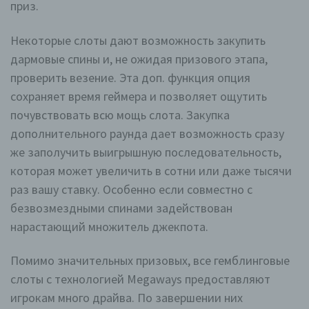
приз.
Некоторые слоты дают возможность закупить
дармовые спины и, не ожидая призового этапа,
проверить везение. Эта доп. функция опция
сохраняет время геймера и позволяет ощутить
почувствовать всю мощь слота. Закупка
дополнительного раунда дает возможность сразу
же заполучить выигрышную последовательность,
которая может увеличить в сотни или даже тысячи
раз вашу ставку. Особенно если совместно с
безвозмездными спинами задействован
нарастающий множитель джекпота.
Помимо значительных призовых, все гемблинговые
слоты с технологией Megaways предоставляют
игрокам много драйва. По завершении них