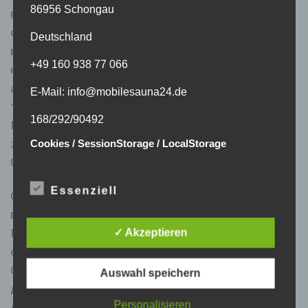
86956 Schongau
вращаемых барабанов различных размеров, экстра
седьмой ряд над ними, и 117 649 возможностей для
Deutschland
выигрыша. Когда, в роликах появляется наградная
+49 160 938 77 066
комбинация, символы, что образуют ее, удаляются,
а новые символы падают сверху из верхнего ряда с
E-Mail: info@mobilesauna24.de
тележками (процесс известен как Reaction).
168/292/90492
Процент отдачи (RTP) 96,4%, волатильность —
значительная, а предельный приз составляет х12
Cookies / SessionStorage / LocalStorage
000.
Die Internetseiten verwenden teilweise so genannte
Cookies, LocalStorage und SessionStorage. Dies dient
Essenziell
С целью инициации сессии с бесплатными
dazu, unser Angebot nutzerfreundlicher, effektiver und
sicherer zu machen. Local Storage und
вращениями необходимо получить 4 иконки
SessionStorage ist eine Technologie, mit welcher ihr
Разброса, в форме золотых букв, формирующих
Browser Daten auf Ihrem Computer oder mobilen
✓ Akzeptieren
Gerät abspeichert. Cookies sind Textdateien, welche
слово G.O.L.D.. Если при этом выпадет и пятый
über einen Internetbrowser auf einem Computersystem
abgelegt und gespeichert werden. Sie können die
Скаттер (знак «+5»), игрок получит еще пять
Auswahl speichern
Verwendung von Cookies, LocalStorage und
дополнительных вращений. Во период
SessionStorage durch entsprechende Einstellung in
Ihrem Browser verhindern.
Personalisieren
дополнительного тура могут возникать