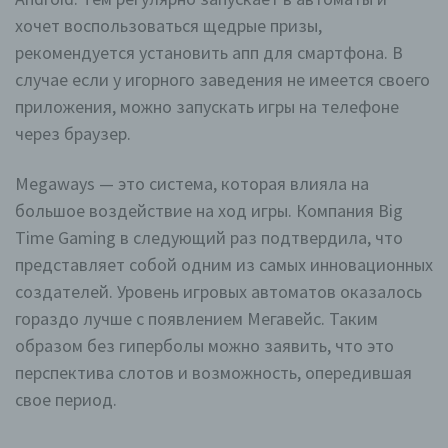
diesem Zusammenhang als Ansprechpartner zur
хочет воспользоваться щедрые призы,
Verfügung.
рекомендуется установить апп для смартфона. В
Kontaktmöglichkeit über die Internetseite
случае если у игорного заведения не имеется своего
приложения, можно запускать игры на телефоне
Die Internetseite enthält aufgrund von gesetzlichen
через браузер.
Vorschriften Angaben, die eine schnelle elektronische
Kontaktaufnahme zu unserem Unternehmen sowie
eine unmittelbare Kommunikation mit uns ermöglichen,
Megaways — это система, которая влияла на
was ebenfalls eine allgemeine Adresse der
sogenannten elektronischen Post (E-Mail-Adresse)
большое воздействие на ход игры. Компания Big
umfasst. Sofern eine betroffene Person per E-Mail oder
Time Gaming в следующий раз подтвердила, что
über ein Kontaktformular den Kontakt mit dem für die
Verarbeitung Verantwortlichen aufnimmt, werden die
представляет собой одним из самых инновационных
von der betroffenen Person übermittelten
создателей. Уровень игровых автоматов оказалось
personenbezogenen Daten automatisch gespeichert.
Solche auf freiwilliger Basis von einer betroffenen
гораздо лучше с появлением Мегавейс. Таким
Person an den für die Verarbeitung Verantwortlichen
übermittelten personenbezogenen Daten werden für
образом без гиперболы можно заявить, что это
Zwecke der Bearbeitung oder der Kontaktaufnahme
перспектива слотов и возможность, опередившая
zur betroffenen Person gespeichert. Es erfolgt keine
Weitergabe dieser personenbezogenen Daten an
свое период.
Dritte.
Kommentarfunktion im Blog auf der Internetseite