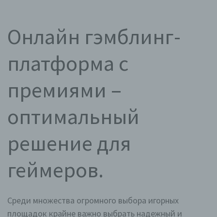
Онлайн гэмблинг-
платформа с
премиями –
оптимальный
решение для
геймеров.
Среди множества огромного выбора игорных
площадок крайне важно выбрать надежный и