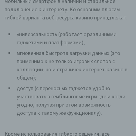
мобильный смартфон в наличии и стабильное
und Angebote auf unserer Internetseite im Sinne
des Benutzers optimiert werden. Cookies
подключение к интернету. Ко основным плюсам
ermöglichen uns, wie bereits erwähnt, die
гибкой варианта веб-ресурса казино принадлежат:
Benutzer unserer Internetseite wiederzuerkennen.
Zweck dieser Wiedererkennung ist es, den
Nutzern die Verwendung unserer Internetseite zu
универсальность (работает с различными
erleichtern. Der Benutzer einer Internetseite, die
гаджетами и платформами);
Cookies verwendet, muss beispielsweise nicht bei
jedem Besuch der Internetseite erneut seine
мгновенная быстрота загрузки данных (это
Zugangsdaten eingeben, weil dies von der
применимо к не только игровых слотов с
Internetseite und dem auf dem Computersystem
des Benutzers abgelegten Cookie übernommen
коллекции, но и страничек интернет-казино в
wird. Ein weiteres Beispiel ist das Cookie eines
общем);
Warenkorbes im Online-Shop. Der Online-Shop
merkt sich die Artikel, die ein Kunde in den
доступ (с переносных гаджетов удобно
virtuellen Warenkorb gelegt hat, über ein Cookie.
участвовать в гемблинговые игры где и когда
угодно, получая при этом возможность
Die betroffene Person kann die Setzung von
Cookies durch unsere Internetseite jederzeit
доступа к такому же функционалу).
mittels einer entsprechenden Einstellung des
genutzten Internetbrowsers verhindern und damit
der Setzung von Cookies dauerhaft
Кроме использования гибкого решения, все
widersprechen. Ferner können bereits gesetzte