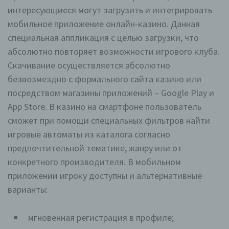
Cookies jederzeit über einen Internetbrowser oder
интересующиеся могут загрузить и интегрировать
andere Softwareprogramme gelöscht werden. Dies
мобильное приложение онлайн-казино. Данная
ist in allen gängigen Internetbrowsern möglich.
специальная аппликация с целью загрузки, что
Deaktiviert die betroffene Person die Setzung von
Cookies in dem genutzten Internetbrowser, sind
абсолютно повторяет возможности игрового клуба.
unter Umständen nicht alle Funktionen unserer
Скачивание осуществляется абсолютно
Internetseite vollumfänglich nutzbar.
безвозмездно с формального сайта казино или
Erfassung von allgemeinen Daten und
посредством магазины приложений – Google Play и
Informationen
App Store. В казино на смартфоне пользователь
Die Internetseite erfasst mit jedem Aufruf der
сможет при помощи специальных фильтров найти
Internetseite durch eine betroffene Person oder ein
игровые автоматы из каталога согласно
automatisiertes System eine Reihe von allgemeinen
Daten und Informationen. Diese allgemeinen Daten und
предпочтительной тематике, жанру или от
Informationen werden in den Logfiles des Servers
конкретного производителя. В мобильном
gespeichert. Erfasst werden können die (1)
verwendeten Browsertypen und Versionen, (2) das
приложении игроку доступны и альтернативные
vom zugreifenden System verwendete
Betriebssystem, (3) die Internetseite, von welcher ein
варианты:
zugreifendes System auf unsere Internetseite gelangt
(sogenannte Referrer), (4) die Unterwebseiten, welche
über ein zugreifendes System auf unserer Internetseite
мгновенная регистрация в профиле;
angesteuert werden, (5) das Datum und die Uhrzeit