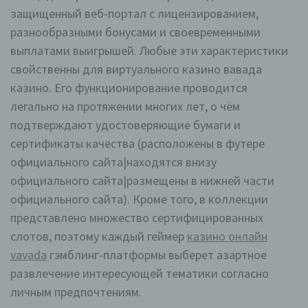
защищенный веб-портал с лицензированием,
разнообразными бонусами и своевременными
выплатами выигрышей. Любые эти характеристики
свойственны для виртуального казино вавада
казино. Его функционирование проводится
легально на протяжении многих лет, о чём
подтверждают удостоверяющие бумаги и
сертификаты качества (расположены в футере
официального сайта|находятся внизу
официального сайта|размещены в нижней части
официального сайта). Кроме того, в коллекции
представлено множество сертифицированных
слотов, поэтому каждый геймер
казино онлайн
vavada
гэмблинг-платформы выберет азартное
развлечение интересующей тематики согласно
личным предпочтениям.