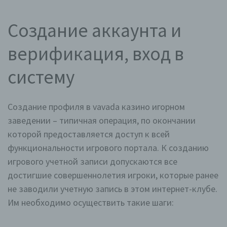
Создание аккаунта и
верификация, вход в
систему
Создание профиля в vavada казино игорном
заведении – типичная операция, по окончании
которой предоставляется доступ к всей
функциональности игрового портала. К созданию
игрового учетной записи допускаются все
достигшие совершеннолетия игроки, которые ранее
не заводили учетную запись в этом интернет-клубе.
Им необходимо осуществить такие шаги: