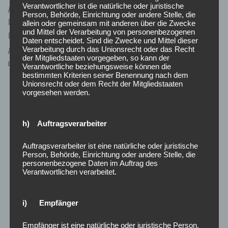
Verantwortlicher ist die natürliche oder juristische
дизайнерским оформлением и опциями.
Person, Behörde, Einrichtung oder andere Stelle, die
Единственное разница – альтернативное домен.
allein oder gemeinsam mit anderen über die Zwecke
und Mittel der Verarbeitung von personenbezogenen
Воспользоваться рабочим альтернативным
Daten entscheidet. Sind die Zwecke und Mittel dieser
доступом гэмблинг-платформы в сети предлагается
Verarbeitung durch das Unionsrecht oder das Recht
der Mitgliedstaaten vorgegeben, so kann der
в следующих ситуациях:
Verantwortliche beziehungsweise können die
bestimmten Kriterien seiner Benennung nach dem
Unionsrecht oder dem Recht der Mitgliedstaaten
закрытие центрального веб-портала
vorgesehen werden.
интернет-провайдерами или регулирующими
органами;
h) Auftragsverarbeiter
перенасыщенность основного домена
Auftragsverarbeiter ist eine natürliche oder juristische
вследствие большого потока игроков и
Person, Behörde, Einrichtung oder andere Stelle, die
высокого трафика;
personenbezogene Daten im Auftrag des
Verantwortlichen verarbeitet.
хакерские атаки со части злоумышленников;
выполнение плановых техобслуживания
i) Empfänger
процессов на веб-ресурсе.
Empfänger ist eine natürliche oder juristische Person,