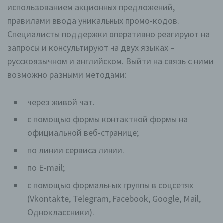
использованием акционных предложений,
Wir bieten den Nutzern auf einem Blog, der sich auf der
правилами ввода уникальных промо-кодов.
Internetseite des für die Verarbeitung Verantwortlichen
befindet, die Möglichkeit, individuelle Kommentare zu
Специалисты поддержки оперативно реагируют на
einzelnen Blog-Beiträgen zu hinterlassen. Ein Blog ist
запросы и консультируют на двух языках –
ein auf einer Internetseite geführtes, in der Regel
öffentlich einsehbares Portal, in welchem eine oder
русскоязычном и английском. Выйти на связь с ними
mehrere Personen, die Blogger oder Web-Blogger
возможно разными методами:
genannt werden, Artikel posten oder Gedanken in
sogenannten Blogposts niederschreiben können. Die
Blogposts können in der Regel von Dritten kommentiert
werden.
через живой чат.
с помощью формы контактной формы на
Hinterlässt eine betroffene Person einen
Kommentar in dem auf dieser Internetseite
официальной веб-странице;
veröffentlichten Blog, werden neben den von der
betroffenen Person hinterlassenen Kommentaren
по линии сервиса линии.
auch Angaben zum Zeitpunkt der
по E-mail;
Kommentareingabe sowie zu dem von der
betroffenen Person gewählten Nutzernamen
с помощью формальных группы в соцсетях
(Pseudonym) gespeichert und veröffentlicht.
(Vkontakte, Telegram, Facebook, Google, Mail,
Ferner wird die vom Internet-Service-Provider
(ISP) der betroffenen Person vergebene IP-
Одноклассники).
Adresse mitprotokolliert. Diese Speicherung der