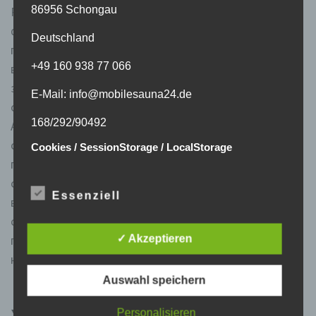
86956 Schongau
Рабочие копии интернет-казино безупречно
функционируют в том числе на смартфонах и
Deutschland
планшетах. Для их эксплуатации необходимо
+49 160 938 77 066
вписать URL альтернативной версии игрового
заведения в поле ввода браузера, пройти вход в
E-Mail: info@mobilesauna24.de
систему, и начать игру сразу же после этого.
168/292/90492
Альтернативные адреса выкладываются на
специализированных интернет-платформах,
Cookies / SessionStorage / LocalStorage
посвященных теме дискуссионных площадках,
Die Internetseiten verwenden teilweise so genannte
сайтах-партнеров, на YouTube-каналах известных
Cookies, LocalStorage und SessionStorage. Dies dient
Essenziell
видеоблогеров. Также ссылки на зеркала
dazu, unser Angebot nutzerfreundlicher, effektiver und
sicherer zu machen. Local Storage und
сотрудники саппорта часто высылают
SessionStorage ist eine Technologie, mit welcher ihr
Browser Daten auf Ihrem Computer oder mobilen
✓ Akzeptieren
пользователям в персонально по email, указанной
Gerät abspeichert. Cookies sind Textdateien, welche
на моменте регистрации профиля.
über einen Internetbrowser auf einem Computersystem
abgelegt und gespeichert werden. Sie können die
Auswahl speichern
Verwendung von Cookies, LocalStorage und
SessionStorage durch entsprechende Einstellung in
Ihrem Browser verhindern.
Personalisieren