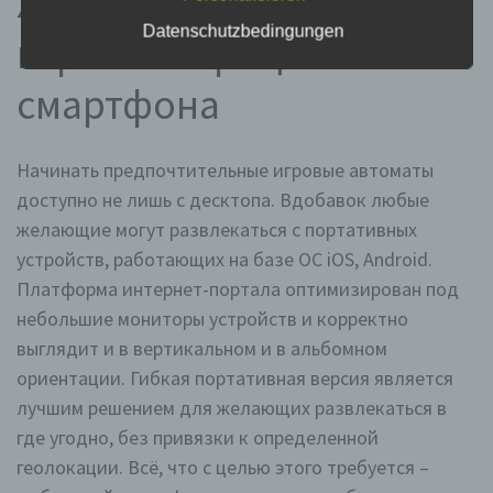
Характеристики
Datenschutzbedingungen
Zahlreiche Internetseiten und Server verwenden
игрового процесса с
Cookies. Viele Cookies enthalten eine sogenannte
Cookie-ID. Eine Cookie-ID ist eine eindeutige
смартфона
Kennung des Cookies. Sie besteht aus einer
Zeichenfolge, durch welche Internetseiten und
Server dem konkreten Internetbrowser zugeordnet
werden können, in dem das Cookie gespeichert
Начинать предпочтительные игровые автоматы
wurde. Dies ermöglicht es den besuchten
доступно не лишь с десктопа. Вдобавок любые
Internetseiten und Servern, den individuellen
желающие могут развлекаться с портативных
Browser der betroffenen Person von anderen
Internetbrowsern, die andere Cookies enthalten,
устройств, работающих на базе ОС iOS, Android.
zu unterscheiden. Ein bestimmter Internetbrowser
Платформа интернет-портала оптимизирован под
kann über die eindeutige Cookie-ID wiedererkannt
небольшие мониторы устройств и корректно
und identifiziert werden.
выглядит и в вертикальном и в альбомном
Durch den Einsatz von Cookies kann den Nutzern
ориентации. Гибкая портативная версия является
dieser Internetseite nutzerfreundlichere Services
лучшим решением для желающих развлекаться в
bereitstellen, die ohne die Cookie-Setzung nicht
möglich wären.
где угодно, без привязки к определенной
геолокации. Всё, что с целью этого требуется –
Mittels eines Cookies können die Informationen