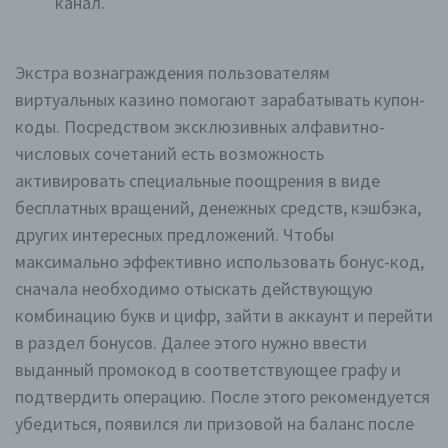
канал.
Экстра вознаграждения пользователям
виртуальных казино помогают зарабатывать купон-
коды. Посредством эксклюзивных алфавитно-
числовых сочетаний есть возможность
активировать специальные поощрения в виде
бесплатных вращений, денежных средств, кэшбэка,
других интересных предложений. Чтобы
максимально эффективно использовать бонус-код,
сначала необходимо отыскать действующую
комбинацию букв и цифр, зайти в аккаунт и перейти
в раздел бонусов. Далее этого нужно ввести
выданный промокод в соответствующее графу и
подтвердить операцию. После этого рекомендуется
убедиться, появился ли призовой на баланс после