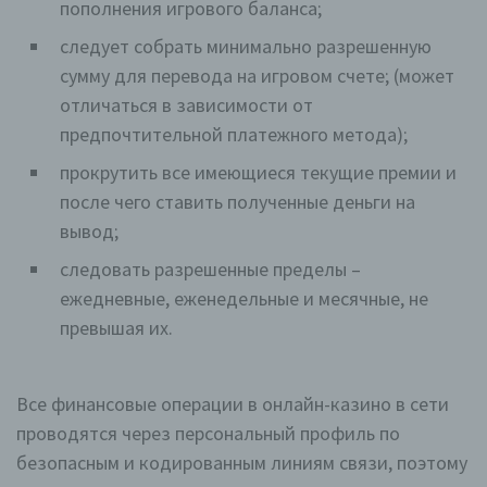
пополнения игрового баланса;
freiwilliger Angabe personenbezogener Daten
dient dem für die Verarbeitung Verantwortlichen
следует собрать минимально разрешенную
dazu, der betroffenen Person Inhalte oder
сумму для перевода на игровом счете; (может
Leistungen anzubieten, die aufgrund der Natur der
Sache nur registrierten Benutzern angeboten
отличаться в зависимости от
werden können. Registrierten Personen steht die
предпочтительной платежного метода);
Möglichkeit frei, die bei der Registrierung
angegebenen personenbezogenen Daten
прокрутить все имеющиеся текущие премии и
jederzeit abzuändern oder vollständig aus dem
после чего ставить полученные деньги на
Datenbestand des für die Verarbeitung
Verantwortlichen löschen zu lassen.
вывод;
следовать разрешенные пределы –
Der für die Verarbeitung Verantwortliche erteilt
jeder betroffenen Person jederzeit auf Anfrage
ежедневные, еженедельные и месячные, не
Auskunft darüber, welche personenbezogenen
превышая их.
Daten über die betroffene Person gespeichert sind.
Ferner berichtigt oder löscht der für die
Verarbeitung Verantwortliche personenbezogene
Daten auf Wunsch oder Hinweis der betroffenen
Все финансовые операции в онлайн-казино в сети
Person, soweit dem keine gesetzlichen
проводятся через персональный профиль по
Aufbewahrungspflichten entgegenstehen. Die
безопасным и кодированным линиям связи, поэтому
Gesamtheit der Mitarbeiter des für die Verarbeitung
Verantwortlichen stehen der betroffenen Person in