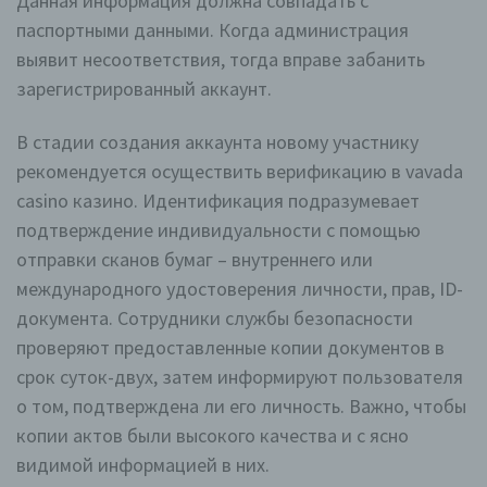
Данная информация должна совпадать с
паспортными данными. Когда администрация
выявит несоответствия, тогда вправе забанить
зарегистрированный аккаунт.
В стадии создания аккаунта новому участнику
рекомендуется осуществить верификацию в vavada
casino казино. Идентификация подразумевает
подтверждение индивидуальности с помощью
отправки сканов бумаг – внутреннего или
международного удостоверения личности, прав, ID-
документа. Сотрудники службы безопасности
проверяют предоставленные копии документов в
срок суток-двух, затем информируют пользователя
о том, подтверждена ли его личность. Важно, чтобы
копии актов были высокого качества и с ясно
видимой информацией в них.