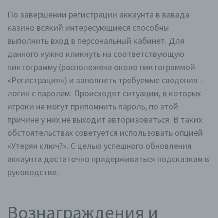
По завершении регистрации аккаунта в вавада
казино всякий интересующиеся способны
выполнить вход в персональный кабинет. Для
данного нужно кликнуть на соответствующую
пиктограмму (расположена около пиктограммой
«‎Регистрация») и заполнить требуемые сведения –
логин с паролем. Происходят ситуации, в которых
игроки не могут припомнить пароль, по этой
причине у них не выходит авторизоваться. В таких
обстоятельствах советуется использовать опцией
«‎Утерян ключ?». С целью успешного обновления
аккаунта достаточно придерживаться подсказкам в
руководстве.
Вознаграждения и