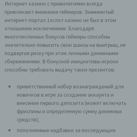
Интернет казино с привилегиями всегда
привлекают внимание геймеров. Знаменитый
интернет-портал 1хслот казино не был в этом
отношении исключением. Благодаря
многочисленных бонусов геймеры способны
значительно повысить свои шансы на выигрыш, не
подвергая риску при этом личными денежными
сбережениями. В бонусной инициативы игроки
способны требовать выдачу таких презентов:
приветственный набор вознаграждений для
новичков в игре за создание аккаунта и
внесение первого депозита (может включать
фриспины и определенную сумму денежных
средств);
пополняемые надбавки за последующие