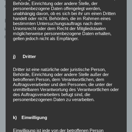
Behörde, Einrichtung oder andere Stelle, der
соглашения и правила конфиденциальности.
personenbezogene Daten offengelegt werden,
unabhängig davon, ob es sich bei ihr um einen Dritten
handelt oder nicht. Behörden, die im Rahmen eines
Во время переключения на альтернативный сайт
bestimmten Untersuchungsauftrags nach dem
игроки интернет-казино будут в состоянии
Unionsrecht oder dem Recht der Mitgliedstaaten
möglicherweise personenbezogene Daten erhalten,
производить следующие операции:
gelten jedoch nicht als Empfänger.
приобретать бонусные вознаграждения от
j) Dritter
игрового казино – Welcome-pack для первых
пользователей, расширенный кэшбэк,
Dritter ist eine natürliche oder juristische Person,
Behörde, Einrichtung oder andere Stelle außer der
безвозмездные вращения, другие сюрпризы;
betroffenen Person, dem Verantwortlichen, dem
Auftragsverarbeiter und den Personen, die unter der
играть во любые гемблинговые забавы,
unmittelbaren Verantwortung des Verantwortlichen oder
представленные на сайте – карточные,
des Auftragsverarbeiters befugt sind, die
personenbezogenen Daten zu verarbeiten.
табличные, живое казино, слотовые автоматы
с барабанами;
k) Einwilligung
осуществлять денежные сделки –
депонировать вклады, подавать запросы на
Einwilligung ist jede von der betroffenen Person