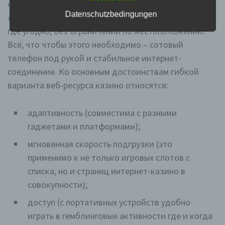
ориентации. Мобильная смартфонная версия станет
Datenschutzbedingungen
Zahlreiche Internetseiten und Server verwenden
лучшим решением для тех, кто хочет участвовать в
Cookies. Viele Cookies enthalten eine sogenannte
где угодно, без ограничений по местоположению.
Cookie-ID. Eine Cookie-ID ist eine eindeutige
Всё, что чтобы этого необходимо – сотовый
Kennung des Cookies. Sie besteht aus einer
Zeichenfolge, durch welche Internetseiten und
телефон под рукой и стабильное интернет-
Server dem konkreten Internetbrowser zugeordnet
соединение. Ко основным достоинствам гибкой
werden können, in dem das Cookie gespeichert
варианта веб-ресурса казино относятся:
wurde. Dies ermöglicht es den besuchten
Internetseiten und Servern, den individuellen
Browser der betroffenen Person von anderen
адаптивность (совместима с разными
Internetbrowsern, die andere Cookies enthalten,
гаджетами и платформами);
zu unterscheiden. Ein bestimmter Internetbrowser
kann über die eindeutige Cookie-ID wiedererkannt
мгновенная скорость подгрузки (это
und identifiziert werden.
применимо к не только игровых слотов с
Durch den Einsatz von Cookies kann den Nutzern
списка, но и страниц интернет-казино в
dieser Internetseite nutzerfreundlichere Services
совокупности);
bereitstellen, die ohne die Cookie-Setzung nicht
möglich wären.
доступ (с портативных устройств удобно
играть в гемблинговые активности где и когда
Mittels eines Cookies können die Informationen