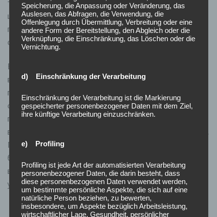
тактику выставления ставок. Кроме того возникает
Speicherung, die Anpassung oder Veränderung, das
Auslesen, das Abfragen, die Verwendung, die
шанс изучить нестабильность и коэффициенты RTP,
Offenlegung durch Übermittlung, Verbreitung oder eine
поскольку именно эти факторы напрямую
andere Form der Bereitstellung, den Abgleich oder die
Verknüpfung, die Einschränkung, das Löschen oder die
сказываются на размеры возможных выигрышей.
Vernichtung.
Всякому, какой желает приобретать реальные
d) Einschränkung der Verarbeitung
выплаты по окончании удачных вращений,
предлагается играть в денежные слоты. Для этого
Einschränkung der Verarbeitung ist die Markierung
сначала необходимо авторизоваться в платформе,
gespeicherter personenbezogener Daten mit dem Ziel,
ihre künftige Verarbeitung einzuschränken.
положить вклад и, выбрав понравившийся
видеослот, установить подходящий уровень ставок.
По завершении каждого везучего вращения на
e) Profiling
баланс будут поступать призы, которые
Profiling ist jede Art der automatisierten Verarbeitung
впоследствии можно вывести при использовании
personenbezogener Daten, die darin besteht, dass
diese personenbezogenen Daten verwendet werden,
удобных методов оплаты.
um bestimmte persönliche Aspekte, die sich auf eine
natürliche Person beziehen, zu bewerten,
insbesondere, um Aspekte bezüglich Arbeitsleistung,
wirtschaftlicher Lage, Gesundheit, persönlicher