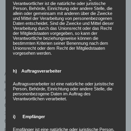
Verantwortlicher ist die natürliche oder juristische
Person, Behörde, Einrichtung oder andere Stelle, die
перегруженность официального домена из-за
allein oder gemeinsam mit anderen über die Zwecke
большого потока клиентов и значительного
und Mittel der Verarbeitung von personenbezogenen
Daten entscheidet. Sind die Zwecke und Mittel dieser
трафика;
Verarbeitung durch das Unionsrecht oder das Recht
der Mitgliedstaaten vorgegeben, so kann der
кибер атаки со части вредителей;
Verantwortliche beziehungsweise können die
bestimmten Kriterien seiner Benennung nach dem
проведение плановых техобслуживания работ
Unionsrecht oder dem Recht der Mitgliedstaaten
на сайте.
vorgesehen werden.
h) Auftragsverarbeiter
Альтернатива казино онлайн – резервный сайт,
который в точности дублирует возможности
Auftragsverarbeiter ist eine natürliche oder juristische
главного интернет-ресурса и позволяет геймерам в
Person, Behörde, Einrichtung oder andere Stelle, die
personenbezogene Daten im Auftrag des
любое время оставаться в сети, независимо от
Verantwortlichen verarbeitet.
блокировок и других неожиданных обстоятельств.
Зеркальный ресурс абсолютно надежный и
i) Empfänger
безопасный для посещений. Также, на эту работу
распространяются все статьи Пользовательского
Empfänger ist eine natürliche oder juristische Person,