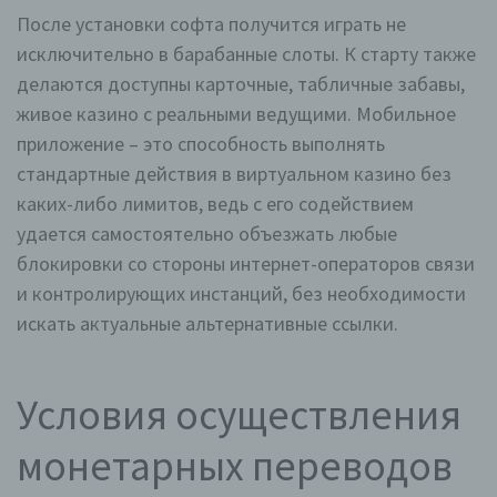
eines Zugriffs auf die Internetseite, (6) eine Internet-
После установки софта получится играть не
Protokoll-Adresse (IP-Adresse), (7) der Internet-
Service-Provider des zugreifenden Systems und (8)
исключительно в барабанные слоты. К старту также
sonstige ähnliche Daten und Informationen, die der
Gefahrenabwehr im Falle von Angriffen auf unsere
делаются доступны карточные, табличные забавы,
informationstechnologischen Systeme dienen.
живое казино с реальными ведущими. Мобильное
Bei der Nutzung dieser allgemeinen Daten und
приложение – это способность выполнять
Informationen ziehen wird keine Rückschlüsse auf
стандартные действия в виртуальном казино без
die betroffene Person. Diese Informationen werden
каких-либо лимитов, ведь с его содействием
vielmehr benötigt, um (1) die Inhalte unserer
Internetseite korrekt auszuliefern, (2) die Inhalte
удается самостоятельно объезжать любые
unserer Internetseite sowie die Werbung für diese
блокировки со стороны интернет-операторов связи
zu optimieren, (3) die dauerhafte
и контролирующих инстанций, без необходимости
Funktionsfähigkeit unserer
informationstechnologischen Systeme und der
искать актуальные альтернативные ссылки.
Technik unserer Internetseite zu gewährleisten
sowie (4) um Strafverfolgungsbehörden im Falle
eines Cyberangriffes die zur Strafverfolgung
Условия осуществления
notwendigen Informationen bereitzustellen. Diese
anonym erhobenen Daten und Informationen
монетарных переводов
werden durch uns daher einerseits statistisch und
ferner mit dem Ziel ausgewertet, den Datenschutz
und die Datensicherheit in unserem Unternehmen