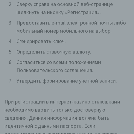
Сверху справа на основной веб-странице
щелкнуть на иконку «‎Регистрация».
Предоставить e-mail электронной почты либо
мобильный номер мобильного на выбор.
Сгенерировать ключ.
Определить ставочную валюту.
Согласиться со всеми положениями
Пользовательского соглашения.
Утвердить формирование учетной записи.
При регистрации в интернет-казино с плюшками
необходимо вводить только достоверную
сведения. Данная информация должна быть
идентичной с данными паспорта. Если
администрация выявит расхождения, то вправе