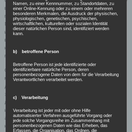
Namen, zu einer Kennnummer, zu Standortdaten, zu
во разнообразных игровых автоматах
einer Online-Kennung oder zu einem oder mehreren
besonderen Merkmalen, die Ausdruck der physischen,
предусмотрены такие особенные функции, как
physiologischen, genetischen, psychischen,
Megaways, Win&Hold, Bonus Buy. В определённых
wirtschaftlichen, kulturellen oder sozialen Identität
dieser natürlichen Person sind, identifiziert werden
интернет-играх не предусмотрена способность
kann.
вертеть катушки, ведь азартные иконки появляются
каскадами, формируя больше оплачиваемых
b) betroffene Person
призовых комбинаций.
Betroffene Person ist jede identifizierte oder
Следует учитывать, что для большинства игровых
identifizierbare natürliche Person, deren
personenbezogene Daten von dem für die Verarbeitung
машин в казино 1xslots доступны тестовые режимы.
Verantwortlichen verarbeitet werden.
Данные сайты дают возможность участвовать без
затрат и сколько угодно долго. Пробные версии
c) Verarbeitung
дают возможность вне финансовых опасностей
изучить возможностями избранных игровых
Verarbeitung ist jeder mit oder ohne Hilfe
automatisierter Verfahren ausgeführte Vorgang oder
автоматов, разобраться в их характеристиках,
jede solche Vorgangsreihe im Zusammenhang mit
коэффициенты выплат и выработать дальнейшую
personenbezogenen Daten wie das Erheben, das
Erfassen, die Organisation, das Ordnen, die