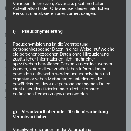
Действующее зеркало и
Vorlieben, Interessen, Zuverlässigkeit, Verhalten,
Aufenthaltsort oder Ortswechsel dieser natürlichen
его возможности
Person zu analysieren oder vorherzusagen.
f) Pseudonymisierung
Периодически основной портал 1хслот казино
казино становится недоступным, и у пользователей
Pseudonymisierung ist die Verarbeitung
personenbezogener Daten in einer Weise, auf welche
нет возможности зайти в аккаунт. Решить вопрос с
die personenbezogenen Daten ohne Hinzuziehung
входом может свежее на сегодня зеркало. Разговор
zusätzlicher Informationen nicht mehr einer
spezifischen betroffenen Person zugeordnet werden
затрагивает об аналогичной копии веб-портала с
können, sofern diese zusätzlichen Informationen
схожим функционалом, дизайнерским оформлением
gesondert aufbewahrt werden und technischen und
organisatorischen Maßnahmen unterliegen, die
и опциями. Одно отличие – иное доменное имя.
gewährleisten, dass die personenbezogenen Daten
nicht einer identifizierten oder identifizierbaren
Применить актуальным запасным входом игорного
natürlichen Person zugewiesen werden.
заведения онлайн советуется в таких случаях:
g) Verantwortlicher oder für die Verarbeitung
закрытие основного веб-портала интернет-
Verantwortlicher
провайдерами или контролирующими
органами;
Verantwortlicher oder für die Verarbeitung