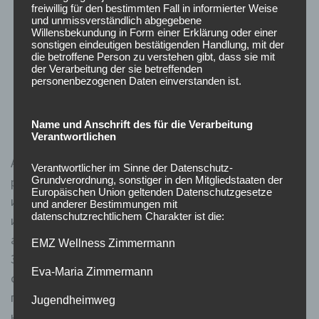
freiwillig für den bestimmten Fall in informierter Weise
изъятие, просматривать историю уже
und unmissverständlich abgegebene
выполненных сделок;
Willensbekundung in Form einer Erklärung oder einer
sonstigen eindeutigen bestätigenden Handlung, mit der
связываться с представителями клиентской
die betroffene Person zu verstehen gibt, dass sie mit
der Verarbeitung der sie betreffenden
поддержки через живой чат, по электронной
personenbezogenen Daten einverstanden ist.
почте, при помощи контактного телефона для
оперативного решения вопросов.
Name und Anschrift des für die Verarbeitung
Verantwortlichen
Активные зеркала виртуального казино правильно
Verantwortlicher im Sinne der Datenschutz-
Grundverordnung, sonstiger in den Mitgliedstaaten der
работают включая мобильных устройствах. Чтобы
Europäischen Union geltenden Datenschutzgesetze
их эксплуатации достаточно ввести адрес зеркала
und anderer Bestimmungen mit
datenschutzrechtlichem Charakter ist die:
игорного дома в поле ввода браузера, осуществить
авторизацию, и начать игру сразу же после этого.
EMZ Wellness Zimmermann
Зеркальные линки размещаются на
Eva-Maria Zimmermann
специализированных интернет-платформах,
посвященных теме форумах, веб-сайтах партнеров,
Jugendheimweg
на YouTube-страницах популярных блогеров. Также