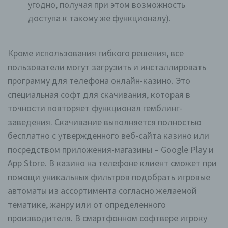
und Angebote auf unserer Internetseite im Sinne
угодно, получая при этом возможность
des Benutzers optimiert werden. Cookies
доступа к такому же функционалу).
ermöglichen uns, wie bereits erwähnt, die
Benutzer unserer Internetseite wiederzuerkennen.
Zweck dieser Wiedererkennung ist es, den
Nutzern die Verwendung unserer Internetseite zu
Кроме использования гибкого решения, все
erleichtern. Der Benutzer einer Internetseite, die
пользователи могут загрузить и инсталлировать
Cookies verwendet, muss beispielsweise nicht bei
программу для телефона онлайн-казино. Это
jedem Besuch der Internetseite erneut seine
Zugangsdaten eingeben, weil dies von der
специальная софт для скачивания, которая в
Internetseite und dem auf dem Computersystem
точности повторяет функционал гемблинг-
des Benutzers abgelegten Cookie übernommen
заведения. Скачивание выполняется полностью
wird. Ein weiteres Beispiel ist das Cookie eines
Warenkorbes im Online-Shop. Der Online-Shop
бесплатно с утвержденного веб-сайта казино или
merkt sich die Artikel, die ein Kunde in den
посредством приложения-магазины – Google Play и
virtuellen Warenkorb gelegt hat, über ein Cookie.
App Store. В казино на телефоне клиент сможет при
Die betroffene Person kann die Setzung von
помощи уникальных фильтров подобрать игровые
Cookies durch unsere Internetseite jederzeit
автоматы из ассортимента согласно желаемой
mittels einer entsprechenden Einstellung des
тематике, жанру или от определенного
genutzten Internetbrowsers verhindern und damit
der Setzung von Cookies dauerhaft
производителя. В смартфонном софтвере игроку
widersprechen. Ferner können bereits gesetzte