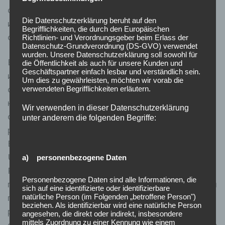
смогут даже те участники, которые предпочитают
Die Datenschutzerklärung beruht auf den
играть на реальные деньги с минимальными
Begrifflichkeiten, die durch den Europäischen
ставками.
Richtlinien- und Verordnungsgeber beim Erlass der
Datenschutz-Grundverordnung (DS-GVO) verwendet
wurden. Unsere Datenschutzerklärung soll sowohl für
Все игровые автоматы в ассортименте –
die Öffentlichkeit als auch für unsere Kunden und
Geschäftspartner einfach lesbar und verständlich sein.
исключительно лицензионные продукты с
Um dies zu gewährleisten, möchten wir vorab die
соответствующими гарантиями качества (регулярно
verwendeten Begrifflichkeiten erläutern.
контролируются автономными лабораториями и
Wir verwenden in dieser Datenschutzerklärung
организациями). Эти выпускаются такими топовыми
unter anderem die folgenden Begriffe:
разработчиками, такими как Microgaming, Playson,
Endorphina, Spinomenal, Novomatic, Red Tiger,
Unicum, Play’n Go, Relax Gaming, NetEnt, Wazdan,
a) personenbezogene Daten
Pragmatic Play. Всякая из фирм стремится
Personenbezogene Daten sind alle Informationen, die
пополнить свою ассортимент игровых приложений и
sich auf eine identifizierte oder identifizierbare
повысить их конкурентоспособность, поэтому
natürliche Person (im Folgenden „betroffene Person")
beziehen. Als identifizierbar wird eine natürliche Person
регулярно внедряет свежие опции и бонусные
angesehen, die direkt oder indirekt, insbesondere
mittels Zuordnung zu einer Kennung wie einem
функции, совершенствует функционал. В результате