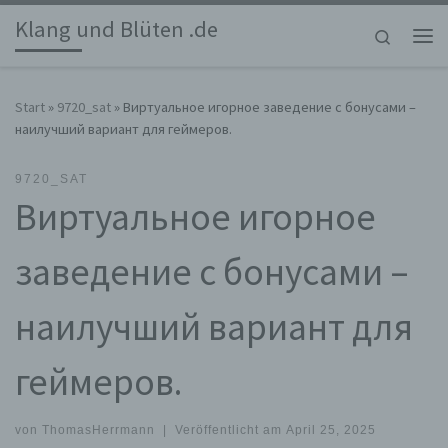
Klang und Blüten .de
Zum Inhalt springen
Search
Me
Start
»
9720_sat
»
Виртуальное игорное заведение с бонусами –
наилучший вариант для геймеров.
9720_SAT
Виртуальное игорное
заведение с бонусами –
наилучший вариант для
геймеров.
von
ThomasHerrmann
|
Veröffentlicht am
April 25, 2025