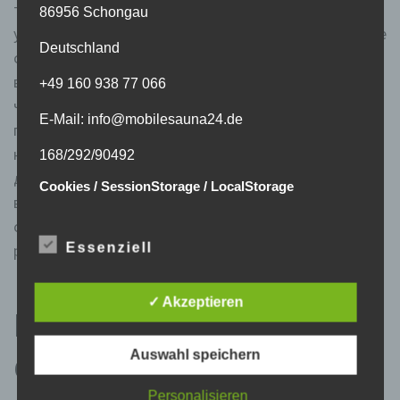
такие как Leon Casino, проводят частые ивенты для
86956 Schongau
удержания внимания у своих пользователей. Данное
Deutschland
способны быть еженедельные либо каждый месяц
возвраты денег, где пользователям возвращается
+49 160 938 77 066
часть от потерянных денег. Вдобавок популярны
E-Mail: info@mobilesauna24.de
программы преданности с этапами и зачетами,
которые можно обменять на реальные деньги или
168/292/90492
другие бонусы. Постоянные предложения дают
Cookies / SessionStorage / LocalStorage
возможность игрокам ощущать себя участником
общества и побуждают их возвращаться раз за
Die Internetseiten verwenden teilweise so genannte
Cookies, LocalStorage und SessionStorage. Dies dient
Essenziell
разом.
dazu, unser Angebot nutzerfreundlicher, effektiver und
sicherer zu machen. Local Storage und
SessionStorage ist eine Technologie, mit welcher ihr
Browser Daten auf Ihrem Computer oder mobilen
✓ Akzeptieren
Безвложенные бонусы и
Gerät abspeichert. Cookies sind Textdateien, welche
über einen Internetbrowser auf einem Computersystem
abgelegt und gespeichert werden. Sie können die
фриспины
Auswahl speichern
Verwendung von Cookies, LocalStorage und
SessionStorage durch entsprechende Einstellung in
Ihrem Browser verhindern.
Personalisieren