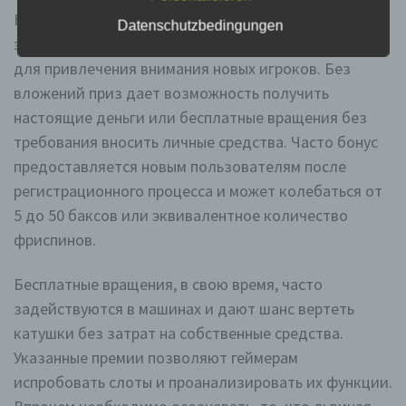
Бездепозитные подарки и бесплатные вращения —
Datenschutzbedingungen
Zahlreiche Internetseiten und Server verwenden
это популярные акции, которые казино используют
Cookies. Viele Cookies enthalten eine sogenannte
Cookie-ID. Eine Cookie-ID ist eine eindeutige
для привлечения внимания новых игроков. Без
Kennung des Cookies. Sie besteht aus einer
вложений приз дает возможность получить
Zeichenfolge, durch welche Internetseiten und
настоящие деньги или бесплатные вращения без
Server dem konkreten Internetbrowser zugeordnet
werden können, in dem das Cookie gespeichert
требования вносить личные средства. Часто бонус
wurde. Dies ermöglicht es den besuchten
предоставляется новым пользователям после
Internetseiten und Servern, den individuellen
регистрационного процесса и может колебаться от
Browser der betroffenen Person von anderen
Internetbrowsern, die andere Cookies enthalten,
5 до 50 баксов или эквивалентное количество
zu unterscheiden. Ein bestimmter Internetbrowser
фриспинов.
kann über die eindeutige Cookie-ID wiedererkannt
und identifiziert werden.
Бесплатные вращения, в свою время, часто
Durch den Einsatz von Cookies kann den Nutzern
задействуются в машинах и дают шанс вертеть
dieser Internetseite nutzerfreundlichere Services
катушки без затрат на собственные средства.
bereitstellen, die ohne die Cookie-Setzung nicht
möglich wären.
Указанные премии позволяют геймерам
испробовать слоты и проанализировать их функции.
Mittels eines Cookies können die Informationen