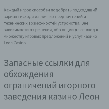
zu erhöhen, um letztlich ein optimales
Schutzniveau für die von uns verarbeiteten
Каждый игрок способен подобрать подходящий
personenbezogenen Daten sicherzustellen. Die
вариант исходя из личных предпочтений и
anonymen Daten der Server-Logfiles werden
технических возможностей устройства. Вне
getrennt von allen durch eine betroffene Person
angegebenen personenbezogenen Daten
зависимости от решения, оба опции дают вход к
gespeichert.
множеству игровых предложений и услуг казино
Registrierung auf unserer Internetseite
Leon Casino.
Die betroffene Person hat die Möglichkeit, sich auf der
Internetseite des für die Verarbeitung Verantwortlichen
Запасные ссылки для
unter Angabe von personenbezogenen Daten zu
registrieren. Welche personenbezogenen Daten dabei
an den für die Verarbeitung Verantwortlichen übermittelt
обхождения
werden, ergibt sich aus der jeweiligen Eingabemaske,
die für die Registrierung verwendet wird. Die von der
ограничений игорного
betroffenen Person eingegebenen personenbezogenen
Daten werden ausschließlich für die interne
Verwendung bei dem für die Verarbeitung
заведения казино Леон
Verantwortlichen und für eigene Zwecke erhoben und
gespeichert. Der für die Verarbeitung Verantwortliche
kann die Weitergabe an einen oder mehrere
Auftragsverarbeiter, beispielsweise einen