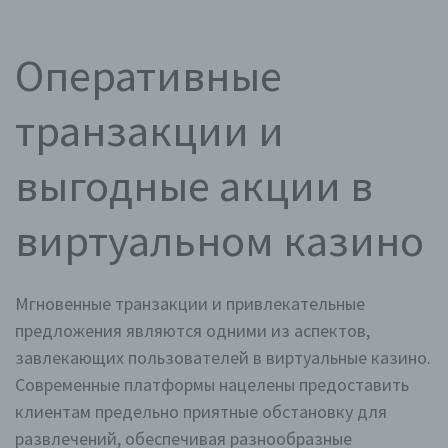
Оперативные
транзакции и
выгодные акции в
виртуальном казино
Мгновенные транзакции и привлекательные
предложения являются одними из аспектов,
завлекающих пользователей в виртуальные казино.
Современные платформы нацелены предоставить
клиентам предельно приятные обстановку для
развлечений, обеспечивая разнообразные