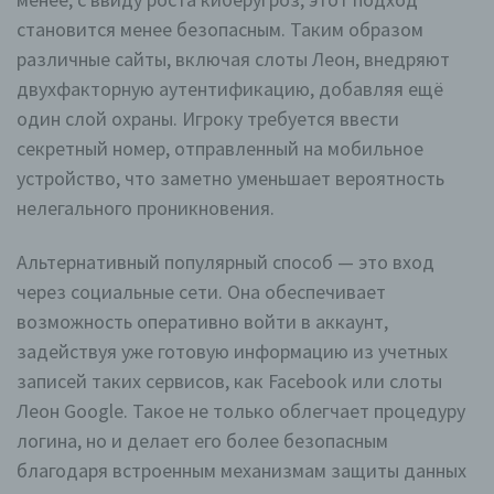
становится менее безопасным. Таким образом
различные сайты, включая слоты Леон, внедряют
двухфакторную аутентификацию, добавляя ещё
один слой охраны. Игроку требуется ввести
секретный номер, отправленный на мобильное
устройство, что заметно уменьшает вероятность
нелегального проникновения.
Альтернативный популярный способ — это вход
через социальные сети. Она обеспечивает
возможность оперативно войти в аккаунт,
задействуя уже готовую информацию из учетных
записей таких сервисов, как Facebook или слоты
Леон Google. Такое не только облегчает процедуру
логина, но и делает его более безопасным
благодаря встроенным механизмам защиты данных