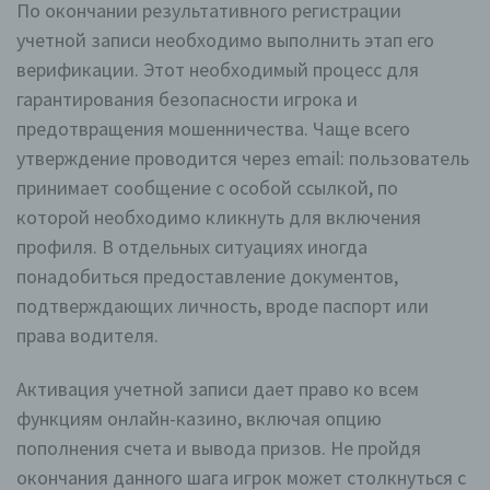
По окончании результативного регистрации
учетной записи необходимо выполнить этап его
верификации. Этот необходимый процесс для
гарантирования безопасности игрока и
предотвращения мошенничества. Чаще всего
утверждение проводится через email: пользователь
принимает сообщение с особой ссылкой, по
которой необходимо кликнуть для включения
профиля. В отдельных ситуациях иногда
понадобиться предоставление документов,
подтверждающих личность, вроде паспорт или
права водителя.
Активация учетной записи дает право ко всем
функциям онлайн-казино, включая опцию
пополнения счета и вывода призов. Не пройдя
окончания данного шагa игрок может столкнуться с