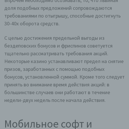
Впрочем необходимо осознавать, то, что львиная
und Angebote auf unserer Internetseite im Sinne
des Benutzers optimiert werden. Cookies
доля подобных предложений сопровождаются
ermöglichen uns, wie bereits erwähnt, die
требованиями по отыгрышу, способные достигнуть
Benutzer unserer Internetseite wiederzuerkennen.
30-40x оборота средств.
Zweck dieser Wiedererkennung ist es, den
Nutzern die Verwendung unserer Internetseite zu
erleichtern. Der Benutzer einer Internetseite, die
С целью достижения предельной выгоды из
Cookies verwendet, muss beispielsweise nicht bei
бездеповских бонусов и фриспинов советуется
jedem Besuch der Internetseite erneut seine
Zugangsdaten eingeben, weil dies von der
тщательно рассматривать требования акций.
Internetseite und dem auf dem Computersystem
Некоторые казино устанавливают предел на снятие
des Benutzers abgelegten Cookie übernommen
призов, заработанных с помощью подобных
wird. Ein weiteres Beispiel ist das Cookie eines
Warenkorbes im Online-Shop. Der Online-Shop
бонусов, установленной суммой. Кроме того следует
merkt sich die Artikel, die ein Kunde in den
принять во внимание время действия акций: в
virtuellen Warenkorb gelegt hat, über ein Cookie.
большинстве случаев они работают в течение
Die betroffene Person kann die Setzung von
недели-двух недель после начала действия.
Cookies durch unsere Internetseite jederzeit
mittels einer entsprechenden Einstellung des
genutzten Internetbrowsers verhindern und damit
Мобильное софт и
der Setzung von Cookies dauerhaft
widersprechen. Ferner können bereits gesetzte