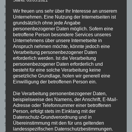
и каждый из них имеет свои лимиты. Наиболее
Wir freuen uns sehr über Ihr Interesse an unserem
популярные способы включают применение
Unternehmen. Eine Nutzung der Internetseiten ist
кредитных и дебетных карт, электронных
grundsätzlich ohne jede Angabe
personenbezogener Daten möglich. Sofern eine
кошельков, а также финансовые трансферы.
betroffene Person besondere Services unseres
Платежные карточки, вроде Visa и MasterCard, как
Unternehmens über unsere Internetseite in
правило позволяют сразу же зачислять финансы на
Anspruch nehmen möchte, könnte jedoch eine
Verarbeitung personenbezogener Daten
аккаунт игрока, тем не менее лимиты на транзакции
erforderlich werden. Ist die Verarbeitung
могут варьироваться от $10 до $5000 в зависимости
personenbezogener Daten erforderlich und
от условий конкретного казино.
besteht für eine solche Verarbeitung keine
gesetzliche Grundlage, holen wir generell eine
Einwilligung der betroffenen Person ein.
Онлайн кошельки для денег, такие как Skrill и
Neteller, также считаются распространённым
Die Verarbeitung personenbezogener Daten,
выбором среди пользователей благодаря своей
beispielsweise des Namens, der Anschrift, E-Mail-
Adresse oder Telefonnummer einer betroffenen
скорости и надежности. Пределы для этих
Person, erfolgt stets im Einklang mit der
вариантов депозита зачастую составляют $20 до
Datenschutz-Grundverordnung und in
Übereinstimmung mit den für uns geltenden
$10,000. Необходимо иметь в виду, что
landesspezifischen Datenschutzbestimmungen.
определенные гэмблинг-платформы могут взимать