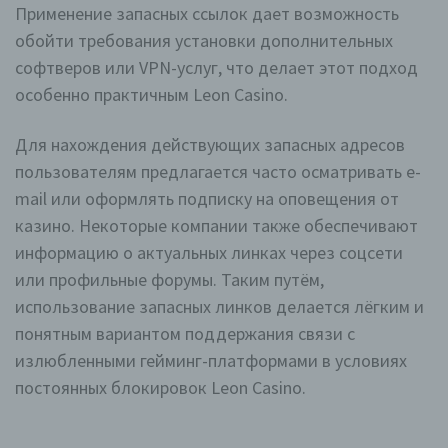
freiwilliger Angabe personenbezogener Daten
Применение запасных ссылок дает возможность
dient dem für die Verarbeitung Verantwortlichen
обойти требования установки дополнительных
dazu, der betroffenen Person Inhalte oder
софтверов или VPN-услуг, что делает этот подход
Leistungen anzubieten, die aufgrund der Natur der
Sache nur registrierten Benutzern angeboten
особенно практичным Leon Casino.
werden können. Registrierten Personen steht die
Möglichkeit frei, die bei der Registrierung
Для нахождения действующих запасных адресов
angegebenen personenbezogenen Daten
jederzeit abzuändern oder vollständig aus dem
пользователям предлагается часто осматривать e-
Datenbestand des für die Verarbeitung
mail или оформлять подписку на оповещения от
Verantwortlichen löschen zu lassen.
казино. Некоторые компании также обеспечивают
Der für die Verarbeitung Verantwortliche erteilt
информацию о актуальных линках через соцсети
jeder betroffenen Person jederzeit auf Anfrage
или профильные форумы. Таким путём,
Auskunft darüber, welche personenbezogenen
использование запасных линков делается лёгким и
Daten über die betroffene Person gespeichert sind.
Ferner berichtigt oder löscht der für die
понятным вариантом поддержания связи с
Verarbeitung Verantwortliche personenbezogene
излюбленными гейминг-платформами в условиях
Daten auf Wunsch oder Hinweis der betroffenen
постоянных блокировок Leon Casino.
Person, soweit dem keine gesetzlichen
Aufbewahrungspflichten entgegenstehen. Die
Gesamtheit der Mitarbeiter des für die Verarbeitung
Verantwortlichen stehen der betroffenen Person in