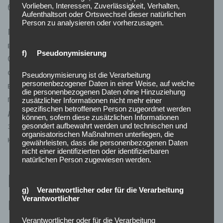
Vorlieben, Interessen, Zuverlässigkeit, Verhalten,
бумаг, удостоверяющих персону.
Aufenthaltsort oder Ortswechsel dieser natürlichen
Person zu analysieren oder vorherzusagen.
Помимо этого стоит принимать во внимание
возможные платежи при выводе денег.
f) Pseudonymisierung
Определенные сайты предоставляют безоплатные
операции, однако иные, вроде Leon Casino, могут
Pseudonymisierung ist die Verarbeitung
personenbezogener Daten in einer Weise, auf welche
взимать до 3% от суммы вывода. Для того чтобы
die personenbezogenen Daten ohne Hinzuziehung
предотвратить внезапных промедлений либо
zusätzlicher Informationen nicht mehr einer
spezifischen betroffenen Person zugeordnet werden
дополнительных издержек, следует
können, sofern diese zusätzlichen Informationen
заблаговременно изучить правилами и условиями
gesondert aufbewahrt werden und technischen und
organisatorischen Maßnahmen unterliegen, die
конкретного казино.
gewährleisten, dass die personenbezogenen Daten
nicht einer identifizierten oder identifizierbaren
natürlichen Person zugewiesen werden.
Коллекция игровых
g) Verantwortlicher oder für die Verarbeitung
машин и новейшие
Verantwortlicher
Verantwortlicher oder für die Verarbeitung